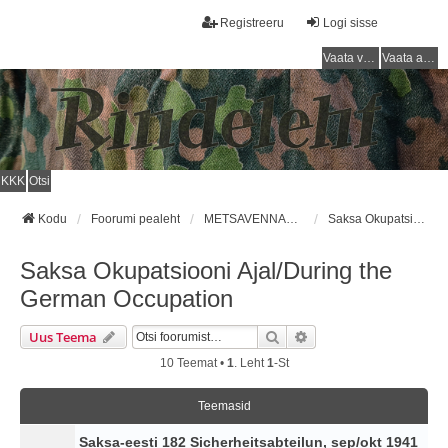
Registreeru
Logi sisse
Vaata vastamata teemasi
Vaata aktiivseid teemasid
KKK
Otsi
Kodu
Foorumi pealeht
METSAVENNAD / FOREST BROTHERS
Saksa Okupatsiooni Ajal/During the German Occupation
Saksa Okupatsiooni Ajal/During the
German Occupation
Otsi
Täiendatud Otsing
Uus Teema
10 Teemat •
1
. Leht
1
-st
Teemasid
Saksa-eesti 182 Sicherheitsabteilun, sep/okt 1941