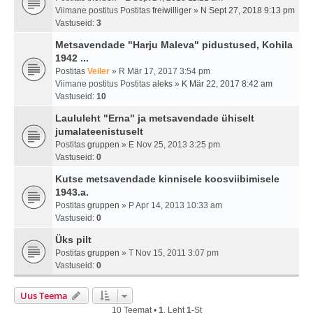
Viimane postitus Postitas
freiwilliger
»
N Sept 27, 2018 9:13 pm
Vastuseid:
3
Metsavendade "Harju Maleva" pidustused, Kohila
1942 ...
Postitas
Veiler
» R Mär 17, 2017 3:54 pm
Viimane postitus Postitas
aleks
»
K Mär 22, 2017 8:42 am
Vastuseid:
10
Laululeht "Erna" ja metsavendade ühiselt
jumalateenistuselt
Postitas
gruppen
» E Nov 25, 2013 3:25 pm
Vastuseid:
0
Kutse metsavendade kinnisele koosviibimisele
1943.a.
Postitas
gruppen
» P Apr 14, 2013 10:33 am
Vastuseid:
0
Üks pilt
Postitas
gruppen
» T Nov 15, 2011 3:07 pm
Vastuseid:
0
Uus Teema
10 Teemat •
1
. Leht
1
-st