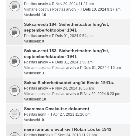
Postitas
arvolv
» R Nov 29, 2024 11:31 pm
Viimane postitus Postitas
arvolv
»
T Dets 10, 2024 9:37 am
Vastuseid:
10
Saksa-eesti 184. Sichetheitsabteilung'ist,
september/oktoober 1941
Postitas
arvolv
» P Dets 01, 2024 9:54 pm
Vastuseid:
0
Saksa-eesti 183. Sichetheitsabteilung'ist,
september/oktoober 1941
Postitas
arvolv
» P Dets 01, 2024 1:58 am
Viimane postitus Postitas
arvolv
»
P Dets 01, 2024 6:16 pm
Vastuseid:
3
Saksa Sicherheitsabteilung'id Eestis 1941a.
Postitas
arvolv
» P Nov 24, 2024 10:56 am
Viimane postitus Postitas
arvolv
»
R Nov 29, 2024 6:23 pm
Vastuseid:
10
Saaremaa Omakaitse dokument
Postitas
nonn
» T Apr 27, 2021 11:20 pm
Vastuseid:
0
mere rannas oleval kivil Rolan Lõoke 1943
Postitas
tnorbek
» E Sept 24, 2018 11:21 am