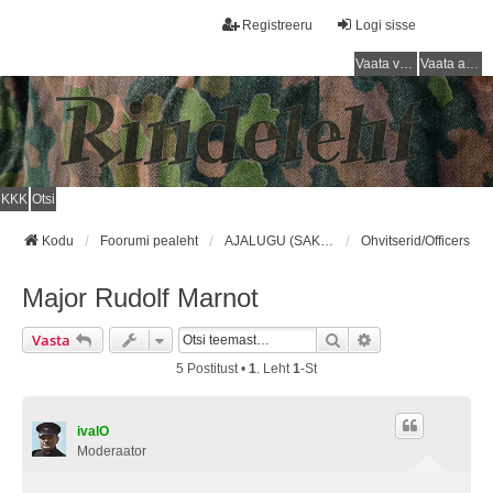
Registreeru
Logi sisse
Vaata vastamata teemasi
Vaata aktiivseid teemasid
KKK
Otsi
Kodu
Foorumi pealeht
AJALUGU (SAKSA SÕJAVÄGI) / HISTORY (GERMAN ARMY)
Ohvitserid/Officers
Major Rudolf Marnot
Otsi
Täiendatud Otsin
Vasta
5 Postitust •
1
. Leht
1
-st
ivalO
Moderaator