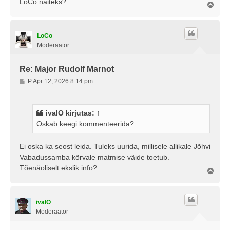
LoCo näiteks?
Ü
l
e
s
LoCo
Moderaator
Re: Major Rudolf Marnot
P
P Apr 12, 2026 8:14 pm
o
s
t
ivalO
kirjutas:
↑
i
Oskab keegi kommenteerida?
t
u
s
Ei oska ka seost leida. Tuleks uurida, millisele allikale Jõhvi
Vabadussamba kõrvale matmise väide toetub.
Tõenäoliselt ekslik info?
Ü
l
e
s
ivalO
Moderaator