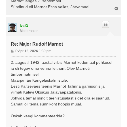
Marnot langes 7. septembril.
Sündinud oli Marnot Esna vallas, Järvamaal.
Ü
l
e
s
ivalO
Moderaator
Re: Major Rudolf Marnot
P
P Apr 12, 2026 1:30 pm
o
s
2. augustil 1942. aastal viibis Marnot kodumaal puhkusel
t
ja oli tegev oma venna leitnant Olev Marnoti
i
ümbermatmisel
t
Maarjamäe Kangelaskalmistule.
u
Eesti Kaitseväes teenis Marnot Tallinna garnisonis ja
s
viimati Kalevi Üksikus Jalaväepataljonis.
Jõhviga temal mingit teenistusalast sidet olla ei saanud.
Samuti oli tema sünnikoht hoopis mujal.
Oskab keegi kommenteerida?