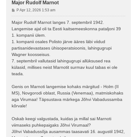
Major Rudolf Marnot
P
P Apr 12, 2026 1:53 am
o
s
Major Rudolf Marnot langes 7. septembril 1942.
t
Langemise ajal oli ta Eesti kaitsemeeskonna pataljoni 39
i
1. kompanii ülem.
t
1. kompanii osales Polisto järve ääres läbi viidud
u
partisanidevastases ühisoperatsioonis, lahingugrupi
s
Wagner koosseisus.
7. septembril vallutasid lahingugrupi allüksused rea
külasid, millises neist Marnotit surmav kuul tabas ei ole
teada.
Genis on Marnoti langemise kohaks märgitud - Holm (II
MS), Novgorodi oblast, Russia (Venemaa), matmiskohaks
aga Virumaa! Täpsustava märkega Jõhvi Vabadussamba
kõrvale!
Oskab keegi valgustada, kuidas ja millal sai Marnoti
viimaseks puhkepaigaks Jõhvi Virumaal?
Jõhvi Vabadussõja ausammas taasavati 16. augustil 1942,