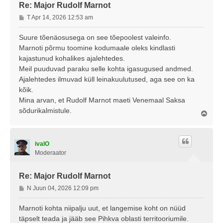
Re: Major Rudolf Marnot
P
T Apr 14, 2026 12:53 am
o
s
Suure tõenäosusega on see tõepoolest valeinfo.
t
Marnoti põrmu toomine kodumaale oleks kindlasti
i
kajastunud kohalikes ajalehtedes.
t
Meil puuduvad paraku selle kohta igasugused andmed.
u
Ajalehtedes ilmuvad küll leinakuulutused, aga see on ka
s
kõik.
Mina arvan, et Rudolf Marnot maeti Venemaal Saksa
sõdurikalmistule.
Ü
l
e
s
ivalO
Moderaator
Re: Major Rudolf Marnot
P
N Juun 04, 2026 12:09 pm
o
s
Marnoti kohta niipalju uut, et langemise koht on nüüd
t
täpselt teada ja jääb see Pihkva oblasti territooriumile.