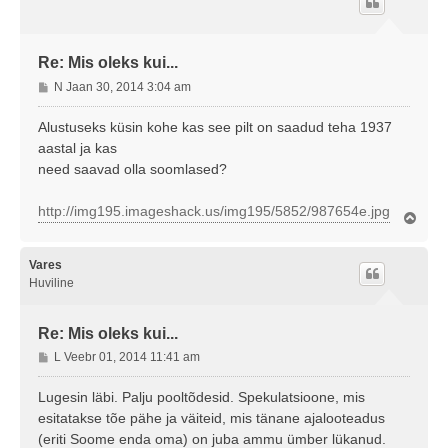
Re: Mis oleks kui...
P
N Jaan 30, 2014 3:04 am
o
s
Alustuseks küsin kohe kas see pilt on saadud teha 1937
t
aastal ja kas
i
need saavad olla soomlased?
t
u
http://img195.imageshack.us/img195/5852/987654e.jpg
s
Ü
l
e
s
Vares
Huviline
Re: Mis oleks kui...
P
L Veebr 01, 2014 11:41 am
o
s
Lugesin läbi. Palju pooltõdesid. Spekulatsioone, mis
t
esitatakse tõe pähe ja väiteid, mis tänane ajalooteadus
i
(eriti Soome enda oma) on juba ammu ümber lükanud.
t