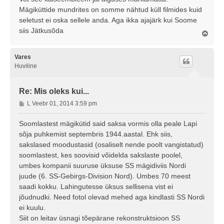
Mägiküttide mundrites on somme nähtud küll filmides kuid
seletust ei oska sellele anda. Aga ikka ajajärk kui Soome
siis Jätkusõda
Ü
l
e
s
Vares
Huviline
Re: Mis oleks kui...
P
L Veebr 01, 2014 3:59 pm
o
s
Soomlastest mägikütid said saksa vormis olla peale Lapi
t
sõja puhkemist septembris 1944.aastal. Ehk siis,
i
sakslased moodustasid (osaliselt nende poolt vangistatud)
t
soomlastest, kes soovisid võidelda sakslaste poolel,
u
umbes kompanii suuruse üksuse SS mägidiviis Nordi
s
juude (6. SS-Gebirgs-Division Nord). Umbes 70 meest
saadi kokku. Lahingutesse üksus sellisena vist ei
jõudnudki. Need fotol olevad mehed aga kindlasti SS Nordi
ei kuulu.
Siit on leitav üsnagi tõepärane rekonstruktsioon SS