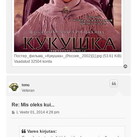
Постер_фильма_«Кукушка»_(Россия,_2002)[1].jpg (53.61 KiB)
Vaadatud 32504 korda
Ü
l
e
s
tonu
Veteran
Re: Mis oleks kui...
P
L Veebr 01, 2014 4:28 pm
o
s
t
Vares kirjutas:
i