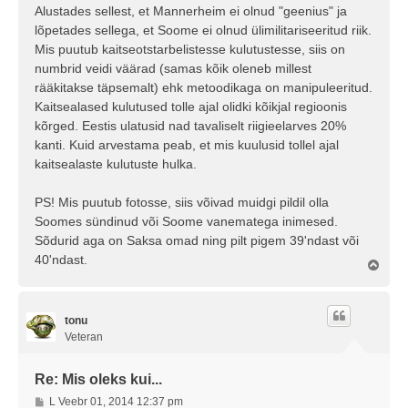
Alustades sellest, et Mannerheim ei olnud "geenius" ja
u
lõpetades sellega, et Soome ei olnud ülimilitariseeritud riik.
s
Mis puutub kaitseotstarbelistesse kulutustesse, siis on
numbrid veidi väärad (samas kõik oleneb millest
rääkitakse täpsemalt) ehk metoodikaga on manipuleeritud.
Kaitsealased kulutused tolle ajal olidki kõikjal regioonis
kõrged. Eestis ulatusid nad tavaliselt riigieelarves 20%
kanti. Kuid arvestama peab, et mis kuulusid tollel ajal
kaitsealaste kulutuste hulka.
PS! Mis puutub fotosse, siis võivad muidgi pildil olla
Soomes sündinud või Soome vanematega inimesed.
Sõdurid aga on Saksa omad ning pilt pigem 39'ndast või
40'ndast.
Ü
l
e
s
tonu
Veteran
Re: Mis oleks kui...
P
L Veebr 01, 2014 12:37 pm