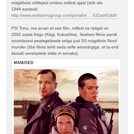
mägidiviisi võitlejast umbes sellest ajast (ehk siis
1944.aastast):
http://www.sixtharmygroup.com/portal/vi ... 532ad41dd9
PS! Tonu, ma arvan et see film, millest sa räägid on
2002.aasta Kägu (Kägi, Kukushka). Sealses filmis pandi
soomlasest peategelasele selga just SS mägidiviis Nord
munder (tõsi filmis tehti seda selle eesmärgiga, et ta end
elusalt venelastele kätte ei annaks):
MANUSED