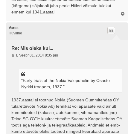
(kõrgema) sõjakooli juba peale Hitleri võimule tulekut
ennem kui 1941.aastal.
Ü
l
e
s
Vares
Huviline
Re: Mis oleks kui...
P
L Veebr 01, 2014 8:35 pm
o
s
t
i
"Early trials of the Nokia Valopuhelin by Osasto
t
Nyrkki troopers, 1937."
u
s
1937.aastal ei tootnud Nokia (Suomen Gummitehdas OY
tütarettevõte Nokia Ab) tehnikat või aparaate vaid ainult
kummitooteid (kalosse, autokumme, vihmamantleid jne).
Teine SG OY'le kuuluv ettevõte Suomen Kaapelitehdas OY
tootis aga telefoni- ja telegraafikaableid. Andmeid et emb-
kumb ettevõte oleks tootnud mingeid keerukaid aparaate