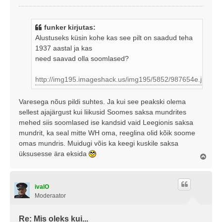
o
s
t
funker kirjutas:
i
Alustuseks küsin kohe kas see pilt on saadud teha
t
1937 aastal ja kas
u
need saavad olla soomlased?
s
http://img195.imageshack.us/img195/5852/987654e.jpg
Varesega nõus pildi suhtes. Ja kui see peakski olema
sellest ajajärgust kui liikusid Soomes saksa mundrites
mehed siis soomlased ise kandsid vaid Leegionis saksa
mundrit, ka seal mitte WH oma, reeglina olid kõik soome
omas mundris. Muidugi võis ka keegi kuskile saksa
üksusesse ära eksida
Ü
l
e
s
ivalO
Moderaator
Re: Mis oleks kui...