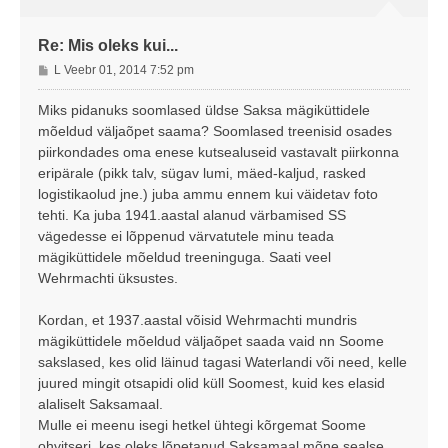
Re: Mis oleks kui...
P
L Veebr 01, 2014 7:52 pm
o
s
Miks pidanuks soomlased üldse Saksa mägiküttidele
t
mõeldud väljaõpet saama? Soomlased treenisid osades
i
piirkondades oma enese kutsealuseid vastavalt piirkonna
t
eripärale (pikk talv, sügav lumi, mäed-kaljud, rasked
u
logistikaolud jne.) juba ammu ennem kui väidetav foto
s
tehti. Ka juba 1941.aastal alanud värbamised SS
vägedesse ei lõppenud värvatutele minu teada
mägiküttidele mõeldud treeninguga. Saati veel
Wehrmachti üksustes.
Kordan, et 1937.aastal võisid Wehrmachti mundris
mägiküttidele mõeldud väljaõpet saada vaid nn Soome
sakslased, kes olid läinud tagasi Waterlandi või need, kelle
juured mingit otsapidi olid küll Soomest, kuid kes elasid
alaliselt Saksamaal.
Mulle ei meenu isegi hetkel ühtegi kõrgemat Soome
ohvitseri, kes oleks lõpetanud Saksamaal mõne sealse