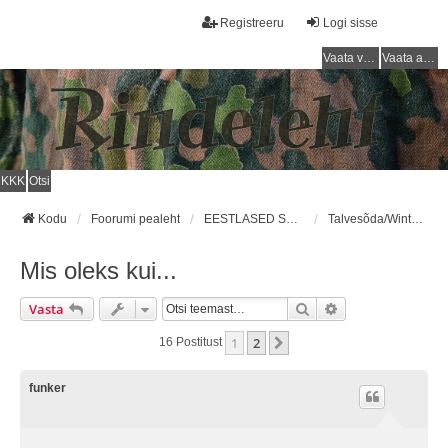
Registreeru
Logi sisse
Vaata vastamata teemasi
Vaata aktiivseid teemasid
KKK
Otsi
Kodu
Foorumi pealeht
EESTLASED SOOME ARMEES / ESTONIANS IN FINNISH ARMY
Talvesõda/Winter War
Mis oleks kui...
Otsi
Täiendatud Otsin
Vasta
1
2
Järgmine
16 Postitust
funker