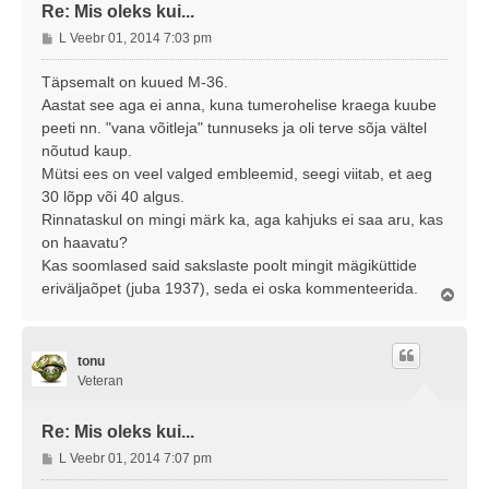
Re: Mis oleks kui...
P
L Veebr 01, 2014 7:03 pm
o
s
Täpsemalt on kuued M-36.
t
Aastat see aga ei anna, kuna tumerohelise kraega kuube
i
peeti nn. "vana võitleja" tunnuseks ja oli terve sõja vältel
t
nõutud kaup.
u
Mütsi ees on veel valged embleemid, seegi viitab, et aeg
s
30 lõpp või 40 algus.
Rinnataskul on mingi märk ka, aga kahjuks ei saa aru, kas
on haavatu?
Kas soomlased said sakslaste poolt mingit mägiküttide
eriväljaõpet (juba 1937), seda ei oska kommenteerida.
Ü
l
e
s
tonu
Veteran
Re: Mis oleks kui...
P
L Veebr 01, 2014 7:07 pm
o