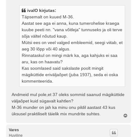
s
t
ivalO kirjutas:
i
Täpsemalt on kuued M-36.
t
Aastat see aga ei anna, kuna tumerohelise kraega
u
kuube peeti nn. "vana võitleja" tunnuseks ja oli terve
s
sõja vältel nõutud kaup.
Mütsi ees on veel valged embleemid, seegi viitab, et
aeg 30 lõpp või 40 algus.
Rinnataskul on mingi märk ka, aga kahjuks ei saa
aru, kas on haavatu?
Kas soomlased said sakslaste poolt mingit
mägiküttide eriväljaõpet (juba 1937), seda ei oska
kommenteerida.
Andmeid mul pole,et 37 oleks sommid saanud mägiküttide
väljaõpet kuid sügavalt kahtlen?
M-36 munder on jah ka minu onu pildil aastast 43 kus
üksusel praktiliselt täielik mix mundrite suhtes.
Ü
l
e
s
Vares
Huviline