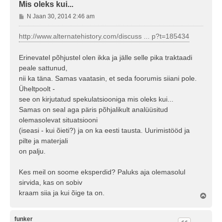
Mis oleks kui...
P
N Jaan 30, 2014 2:46 am
o
s
http://www.alternatehistory.com/discuss ... p?t=185434
t
i
Erinevatel põhjustel olen ikka ja jälle selle pika traktaadi
t
peale sattunud,
u
nii ka täna. Samas vaatasin, et seda foorumis siiani pole.
s
Üheltpoolt -
see on kirjutatud spekulatsiooniga mis oleks kui...
Samas on seal aga päris põhjalikult analüüsitud
olemasolevat situatsiooni
(iseasi - kui õieti?) ja on ka eesti tausta. Uurimistööd ja
pilte ja materjali
on palju.
Kes meil on soome eksperdid? Paluks aja olemasolul
sirvida, kas on sobiv
kraam siia ja kui õige ta on.
Ü
l
e
s
funker