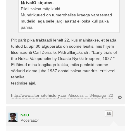
t
ivalO kirjutas:
i
Pildil saksa mägikütid.
t
Mundrikuued on tumerohelise kraega varasemad
u
mudelid, aga selle järgi aastat ei oska küll paika
s
panna.
Pilt pärit pika traktaadi lehelt 22, kus mainitakse, et teada
tuntud Li.Spr.80 algupäraks on soome leiutis, mis hiljem
litsenseeriti Carl Zeiss'le. Pildi allkirjaks oli : "Early trials of
the Nokia Valopuhelin by Osasto Nyrkki troopers, 1937."
Ei läinud minu loogikaga kokku, miks peaksid soome
sõdurid olema juba 1937 aastal saksa mundris, eriti veel
tehnika
testimise ajal.
http://www.alternatehistory.com/discuss ... 34&page=22
Ü
l
e
s
ivalO
Moderaator