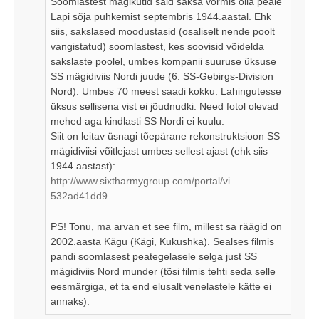
Soomlastest mägikütid said saksa vormis olla peale
t
Lapi sõja puhkemist septembris 1944.aastal. Ehk
u
siis, sakslased moodustasid (osaliselt nende poolt
s
vangistatud) soomlastest, kes soovisid võidelda
sakslaste poolel, umbes kompanii suuruse üksuse
SS mägidiviis Nordi juude (6. SS-Gebirgs-Division
Nord). Umbes 70 meest saadi kokku. Lahingutesse
üksus sellisena vist ei jõudnudki. Need fotol olevad
mehed aga kindlasti SS Nordi ei kuulu.
Siit on leitav üsnagi tõepärane rekonstruktsioon SS
mägidiviisi võitlejast umbes sellest ajast (ehk siis
1944.aastast):
http://www.sixtharmygroup.com/portal/vi ...
532ad41dd9
PS! Tonu, ma arvan et see film, millest sa räägid on
2002.aasta Kägu (Kägi, Kukushka). Sealses filmis
pandi soomlasest peategelasele selga just SS
mägidiviis Nord munder (tõsi filmis tehti seda selle
eesmärgiga, et ta end elusalt venelastele kätte ei
annaks):