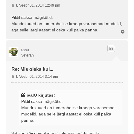
P
L Veebr 01, 2014 12:49 pm
o
s
Pildil saksa mägikütid.
t
Mundrikuued on tumerohelise kraega varasemad mudelid,
i
aga selle järgi aastat ei oska küll paika panna.
Ü
t
l
u
e
s
s
tonu
Veteran
Re: Mis oleks kui...
P
L Veebr 01, 2014 3:14 pm
o
s
t
ivalO kirjutas:
i
Pildil saksa mägikütid.
t
Mundrikuued on tumerohelise kraega varasemad
u
mudelid, aga selle järgi aastat ei oska küll paika
s
panna.
Vot see käiseembleem jäi alguses märkamatta.