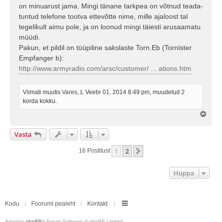
on minuarust jama. Mingi tänane tarkpea on võtnud teada-
tuntud telefone tootva ettevõtte nime, mille ajaloost tal
tegelikult aimu pole, ja on loonud mingi täiesti arusaamatu
müüdi.
Pakun, et pildil on tüüpiline sakslaste Torn.Eb (Tornister
Empfanger b):
http://www.armyradio.com/arsc/customer/ ... ations.htm
Viimati muutis
Vares
, L Veebr 01, 2014 8:49 pm, muudetud 2
korda kokku.
Ü
l
e
Vasta
s
1
2
Järgmine
16 Postitust
Hüppa
Kodu
Foorumi pealeht
Kontakt
Arendas
phpBB
® Forum Software © phpBB Limited