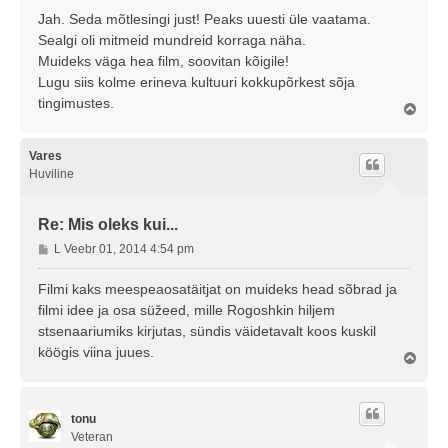
Jah. Seda mõtlesingi just! Peaks uuesti üle vaatama.
Sealgi oli mitmeid mundreid korraga näha.
Muideks väga hea film, soovitan kõigile!
Lugu siis kolme erineva kultuuri kokkupõrkest sõja
tingimustes.
Ü
l
e
s
Vares
Huviline
Re: Mis oleks kui...
P
L Veebr 01, 2014 4:54 pm
o
s
Filmi kaks meespeaosatäitjat on muideks head sõbrad ja
t
filmi idee ja osa süžeed, mille Rogoshkin hiljem
i
stsenaariumiks kirjutas, sündis väidetavalt koos kuskil
t
köögis viina juues.
u
Ü
l
s
e
s
tonu
Veteran