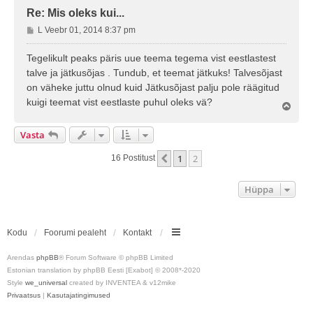
Re: Mis oleks kui...
P
L Veebr 01, 2014 8:37 pm
o
s
Tegelikult peaks päris uue teema tegema vist eestlastest
t
talve ja jätkusõjas . Tundub, et teemat jätkuks! Talvesõjast
i
on väheke juttu olnud kuid Jätkusõjast palju pole räägitud
t
kuigi teemat vist eestlaste puhul oleks vä?
u
Ü
l
s
e
Vasta
s
1
2
Eelmine
16 Postitust
Hüppa
Kodu
Foorumi pealeht
Kontakt
Arendas
phpBB
® Forum Software © phpBB Limited
Estonian translation by phpBB Eesti [Exabot] © 2008*-2020
Style
we_universal
created by INVENTEA & v12mike
Privaatsus
|
Kasutajatingimused