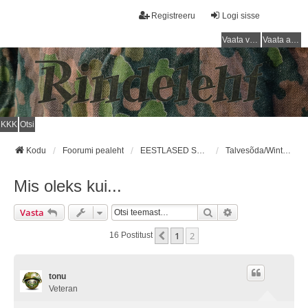
Registreeru
Logi sisse
Vaata vastamata teemasi
Vaata aktiivseid teemasid
KKK
Otsi
Kodu
Foorumi pealeht
EESTLASED SOOME ARMEES / ESTONIANS IN FINNISH ARMY
Talvesõda/Winter War
Mis oleks kui...
Otsi
Täiendatud Otsin
Vasta
1
2
Eelmine
16 Postitust
tonu
Veteran