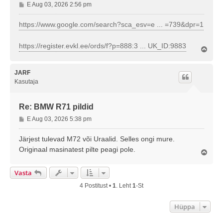
P
E Aug 03, 2026 2:56 pm
o
s
https://www.google.com/search?sca_esv=e ... =739&dpr=1
t
i
https://register.evkl.ee/ords/f?p=888:3 ... UK_ID:9883
Ü
t
l
u
e
s
s
JARF
Kasutaja
Re: BMW R71 pildid
P
E Aug 03, 2026 5:38 pm
o
s
Järjest tulevad M72 või Uraalid. Selles ongi mure.
t
Originaal masinatest pilte peagi pole.
Ü
i
l
t
e
Vasta
u
s
s
4 Postitust •
1
. Leht
1
-st
Hüppa