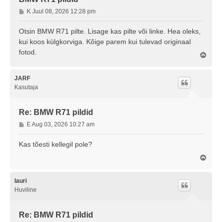
P
K Juul 08, 2026 12:28 pm
o
s
Otsin BMW R71 pilte. Lisage kas pilte või linke. Hea oleks,
t
kui koos külgkorviga. Kõige parem kui tulevad originaal
i
fotod.
Ü
t
l
u
e
s
s
JARF
Kasutaja
Re: BMW R71 pildid
P
E Aug 03, 2026 10:27 am
o
s
Kas tõesti kellegil pole?
t
Ü
i
l
t
e
u
s
lauri
s
Huviline
Re: BMW R71 pildid