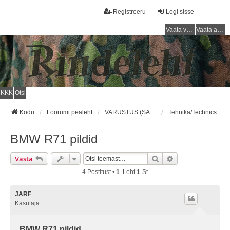
Registreeru
Logi sisse
Vaata vastamata teemasi
Vaata aktiivseid teemasid
KKK
Otsi
Kodu
Foorumi pealeht
VARUSTUS (SAKSA SÕJAVÄGI) / EQUIPMENT (GERMAN ARMY)
Tehnika/Technics
BMW R71 pildid
Otsi
Täiendatud Otsin
Vasta
4 Postitust •
1
. Leht
1
-st
JARF
Kasutaja
BMW R71 pildid