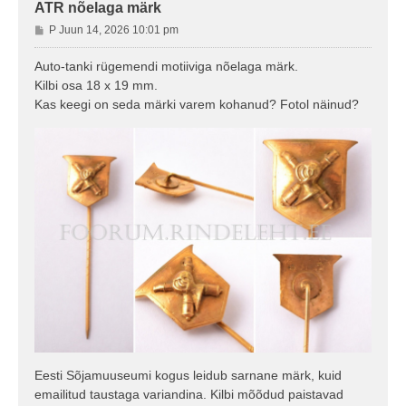
ATR nõelaga märk
P
P Juun 14, 2026 10:01 pm
o
s
Auto-tanki rügemendi motiiviga nõelaga märk.
t
Kilbi osa 18 x 19 mm.
i
Kas keegi on seda märki varem kohanud? Fotol näinud?
t
u
s
Eesti Sõjamuuseumi kogus leidub sarnane märk, kuid
emailitud taustaga variandina. Kilbi mõõdud paistavad