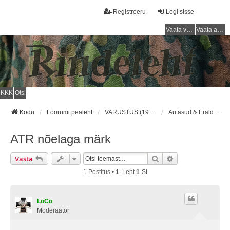
Registreeru
Logi sisse
Vaata vastamata teemasi
Vaata aktiivseid teemasid
KKK
Otsi
Kodu
Foorumi pealeht
VARUSTUS (1918 - 1940) / EQUIPMENT (1918 - 1940)
Autasud & Eraldusmärgid/Awards & Insignias
ATR nõelaga märk
Otsi
Täiendatud Otsin
Vasta
1 Postitus •
1
. Leht
1
-st
LoCo
Moderaator