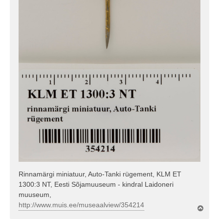
Rinnamärgi miniatuur, Auto-Tanki rügement, KLM ET
1300:3 NT, Eesti Sõjamuuseum - kindral Laidoneri
muuseum,
http://www.muis.ee/museaalview/354214
Ü
l