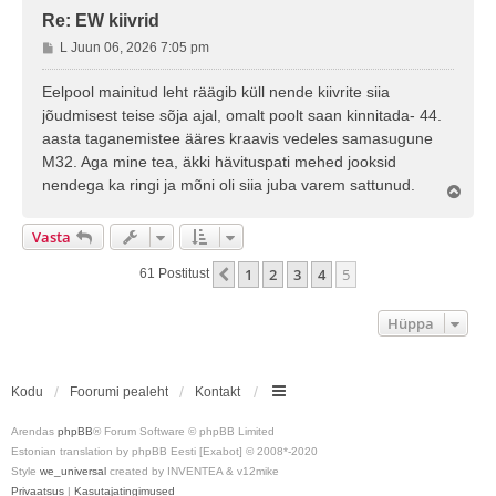
Re: EW kiivrid
P
L Juun 06, 2026 7:05 pm
o
s
Eelpool mainitud leht räägib küll nende kiivrite siia
t
jõudmisest teise sõja ajal, omalt poolt saan kinnitada- 44.
i
aasta taganemistee ääres kraavis vedeles samasugune
t
M32. Aga mine tea, äkki hävituspati mehed jooksid
u
nendega ka ringi ja mõni oli siia juba varem sattunud.
s
Ü
l
e
Vasta
s
1
2
3
4
5
Eelmine
61 Postitust
Hüppa
Kodu
Foorumi pealeht
Kontakt
Arendas
phpBB
® Forum Software © phpBB Limited
Estonian translation by phpBB Eesti [Exabot] © 2008*-2020
Style
we_universal
created by INVENTEA & v12mike
Privaatsus
|
Kasutajatingimused