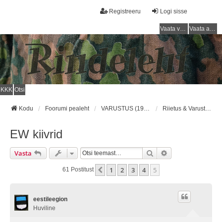
Registreeru
Logi sisse
Vaata vastamata teemasi
Vaata aktiivseid teemasid
KKK
Otsi
Kodu
Foorumi pealeht
VARUSTUS (1918 - 1940) / EQUIPMENT (1918 - 1940)
Riietus & Varustus/Clothing & Equipment
EW kiivrid
Otsi
Täiendatud Otsin
Vasta
1
2
3
4
5
Eelmine
61 Postitust
eestileegion
Huviline