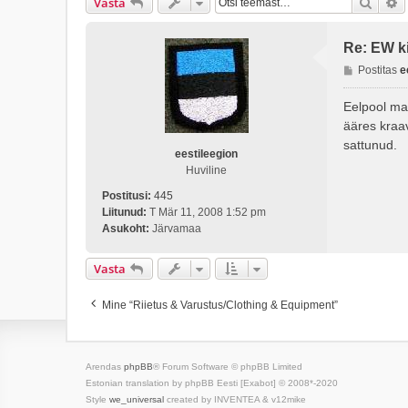
Otsi
T
Vasta
Re: EW ki
P
Postitas
e
o
s
Eelpool mai
t
ääres kraa
i
sattunud.
t
eestileegion
u
Huviline
s
Postitusi:
445
Liitunud:
T Mär 11, 2008 1:52 pm
Asukoht:
Järvamaa
Vasta
Mine “Riietus & Varustus/Clothing & Equipment”
Arendas
phpBB
® Forum Software © phpBB Limited
Estonian translation by phpBB Eesti [Exabot] © 2008*-2020
Style
we_universal
created by INVENTEA & v12mike