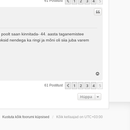
1
2
3
4
5
Eelmine
61 Postitust
alt poolt saan kinnitada- 44. aasta taganemistee
sid nendega ka ringi ja mõni oli siia juba varem
Ü
l
e
1
2
3
4
5
Eelmine
61 Postitust
s
Hüppa
Kustuta kõik foorumi küpsised
Kõik kellaajad on
UTC+03:00