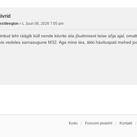
äiendatud Otsing
ivrid
estileegion
»
L Juun 06, 2026 7:05 pm
nitud leht räägib küll nende kiivrite siia jõudmisest teise sõja ajal, om
vis vedeles samasugune M32. Aga mine tea, äkki hävituspati mehed jook
Kodu
Foorumi pealeht
Kontakt