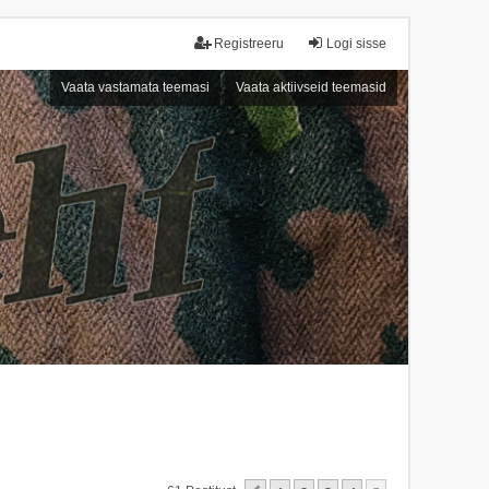
Registreeru
Logi sisse
Vaata vastamata teemasi
Vaata aktiivseid teemasid