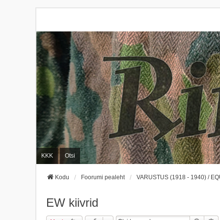
KKK
Otsi
Kodu
Foorumi pealeht
VARUSTUS (1918 - 1940) / EQ
EW kiivrid