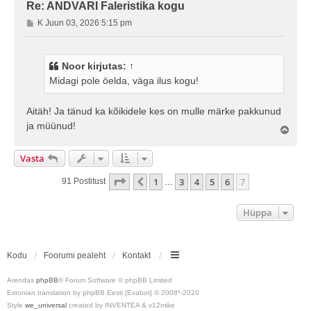
Re: ANDVARI Faleristika kogu
P
K Juun 03, 2026 5:15 pm
o
s
t
Noor
kirjutas:
↑
i
Midagi pole öelda, väga ilus kogu!
t
u
s
Aitäh! Ja tänud ka kõikidele kes on mulle märke pakkunud
ja müünud!
Ü
l
e
Vasta
s
7
. Leht
7
-st
1
3
4
5
6
7
Eelmine
91 Postitust
…
Hüppa
Kodu
Foorumi pealeht
Kontakt
Arendas
phpBB
® Forum Software © phpBB Limited
Estonian translation by phpBB Eesti [Exabot] © 2008*-2020
Style
we_universal
created by INVENTEA & v12mike