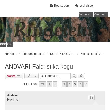
Registreeru
Logi sisse
Vaata vastamata teemasi
Vaata aktiivseid teemasid
KKK
Otsi
Kodu
Foorumi pealeht
KOLLEKTSIONEERIMINE / COLLECTING
Kollektsioonid/Collections
ANDVARI Faleristika kogu
Otsi
Täiendatud Otsin
Vasta
7
. Leht
7
-st
1
3
4
5
6
7
Eelmine
91 Postitust
…
Andvari
Huviline