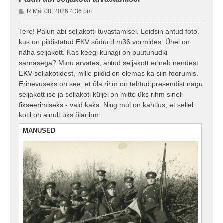
P
R Mai 08, 2026 4:36 pm
o
s
Tere! Palun abi seljakotti tuvastamisel. Leidsin antud foto,
t
kus on pildistatud EKV sõdurid m36 vormides. Ühel on
i
näha seljakott. Kas keegi kunagi on puutunudki
t
sarnasega? Minu arvates, antud seljakott erineb nendest
u
EKV seljakotidest, mille pildid on olemas ka siin foorumis.
s
Erinevuseks on see, et õla rihm on tehtud presendist nagu
seljakott ise ja seljakoti küljel on mitte üks rihm sineli
fikseerimiseks - vaid kaks. Ning mul on kahtlus, et sellel
kotil on ainult üks õlarihm.
MANUSED