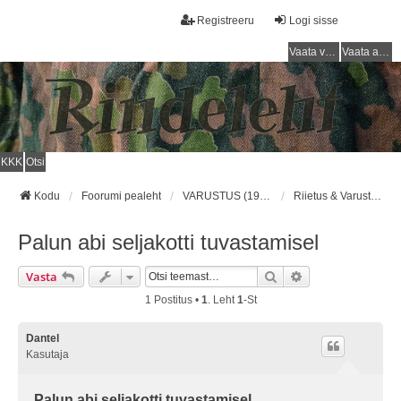
Registreeru
Logi sisse
Vaata vastamata teemasi
Vaata aktiivseid teemasid
KKK
Otsi
Kodu
Foorumi pealeht
VARUSTUS (1918 - 1940) / EQUIPMENT (1918 - 1940)
Riietus & Varustus/Clothing & Equipment
Palun abi seljakotti tuvastamisel
Otsi
Täiendatud Otsin
Vasta
1 Postitus •
1
. Leht
1
-st
Dantel
Kasutaja
Palun abi seljakotti tuvastamisel