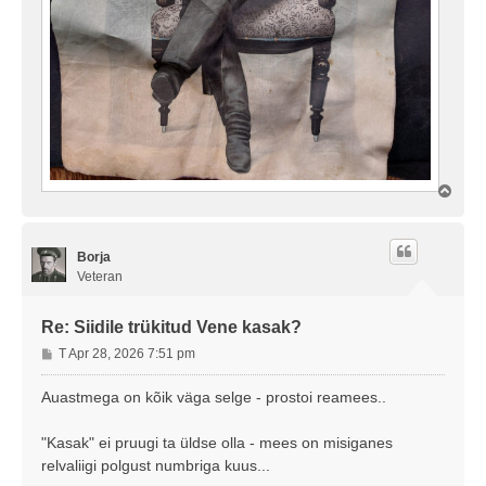
Ü
l
e
s
Borja
Veteran
Re: Siidile trükitud Vene kasak?
P
T Apr 28, 2026 7:51 pm
o
s
Auastmega on kõik väga selge - prostoi reamees..
t
i
"Kasak" ei pruugi ta üldse olla - mees on misiganes
t
relvaliigi polgust numbriga kuus...
u