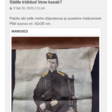
Siidile trükitud Vene kasak?
P
P Apr 26, 2026 2:11 pm
o
s
Paluks abi selle mehe sõjaväeosa ja auastme määramisel.
t
Pildi suurus on :42x30 cm.
i
t
MANUSED
u
s