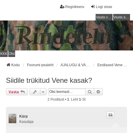
Registreeru
Logi sisse
Vaata vastamata teemasi
Vaata aktiivseid teemasid
KKK
Otsi
Kodu
Foorumi pealeht
AJALUGU & VARUSTUS (1710 - 1918) / HISTORY & EQUIPMENT (1710 - 1918)
Eestlased Vene Keisririigi Sõjaväes/Estonians in the Imperial Russian Army
Siidile trükitud Vene kasak?
Otsi
Täiendatud Otsin
Vasta
2 Postitust •
1
. Leht
1
-st
Kärp
Kasutaja