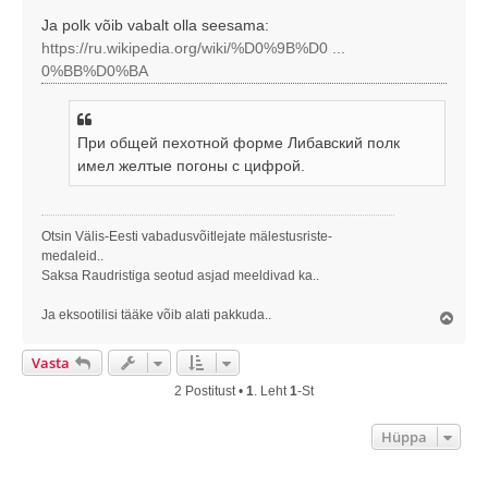
s
Ja polk võib vabalt olla seesama:
https://ru.wikipedia.org/wiki/%D0%9B%D0 ...
0%BB%D0%BA
При общей пехотной форме Либавский полк
имел желтые погоны с цифрой.
Otsin Välis-Eesti vabadusvõitlejate mälestusriste-
medaleid..
Saksa Raudristiga seotud asjad meeldivad ka..
Ja eksootilisi tääke võib alati pakkuda..
Ü
l
e
Vasta
s
2 Postitust •
1
. Leht
1
-st
Hüppa