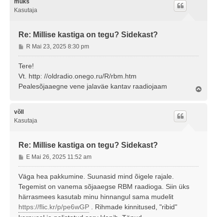
s
muks
Kasutaja
Re: Millise kastiga on tegu? Sidekast?
P
R Mai 23, 2025 8:30 pm
o
s
Tere!
t
Vt. http: //oldradio.onego.ru/R/rbm.htm
i
Pealesõjaaegne vene jalaväe kantav raadiojaam
Ü
t
l
u
e
s
s
võll
Kasutaja
Re: Millise kastiga on tegu? Sidekast?
P
E Mai 26, 2025 11:52 am
o
s
Väga hea pakkumine. Suunasid mind õigele rajale.
t
Tegemist on vanema sõjaaegse RBM raadioga. Siin üks
i
härrasmees kasutab minu hinnangul sama mudelit
t
https://flic.kr/p/pe6wGP
. Rihmade kinnitused, "ribid"
u