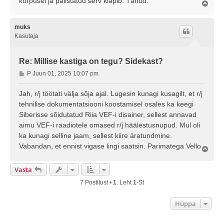
korpusel ja palistatud serv klapib. Tänud.
s
Ü
l
e
s
muks
Kasutaja
Re: Millise kastiga on tegu? Sidekast?
P
P Juun 01, 2025 10:07 pm
o
s
Jah, r/j töötati välja sõja ajal. Lugesin kunagi kusagilt, et r/j
t
tehnilise dokumentatsiooni koostamisel osales ka keegi
i
Siberisse sõidutatud Riia VEF-i disainer, sellest annavad
t
aimu VEF-i raadiotele omased r/j häälestusnupud. Mul oli
u
ka kunagi selline jaam, sellest kiire äratundmine.
s
Vabandan, et ennist vigase lingi saatsin. Parimatega Vello
Ü
l
e
Vasta
s
7 Postitust •
1
. Leht
1
-st
Hüppa