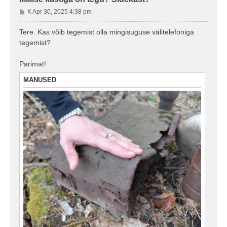
P
K Apr 30, 2025 4:38 pm
o
s
Tere. Kas võib tegemist olla mingisuguse välitelefoniga
t
tegemist?
i
t
Parimat!
u
s
MANUSED