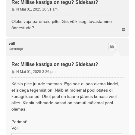
Re: Millise kastiga on tegu? Sidekast?
P
N Mai 01, 2025 10:51 am
o
s
Oleks vaja paremaid pilte. Siis võik isegi tuvastamine
t
õnnestuda?
Ü
i
l
t
e
u
s
võll
s
Kasutaja
Re: Millise kastiga on tegu? Sidekast?
P
N Mai 01, 2025 3:26 pm
o
s
Käisin pilte juurde tootmas. Ega see ei pea olema kindel,
t
et sidega tegemist on. Näib et mõlemal pool otstes oli
i
kunagi kaaned. Ühel pool on kaane jäänus kenasti veel
t
alles. Kinnitusrihmade aasad on samuti mõlemal pool
u
olemas.
s
Parimat!
Võll