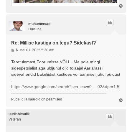
Ü
l
e
s
muhumetsad
Huviline
Re: Millise kastiga on tegu? Sidekast?
P
N Mai 01, 2025 5:30 am
o
s
Teretulemast Foorumisse VÕLL . Ma pole mingi
t
sidespetsialist aga üldjuhul olid tolaajal Aariarassi
i
sidevahendid bakeliidist kastides vöi äärmisel juhul puidust
t
:
u
https://www.google.com/search?sca_esv=0 ... 02&dpr=1.5
s
Pudelid ja kaardid on peamised
Ü
l
e
s
uudishimulik
Veteran