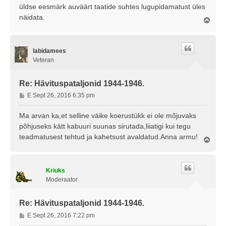
üldse eesmärk auväärt taatide suhtes lugupidamatust üles
näidata.
Ü
l
e
s
labidamees
Veteran
Re: Hävituspataljonid 1944-1946.
P
E Sept 26, 2016 6:35 pm
o
s
Ma arvan ka,et selline väike koerustükk ei ole mõjuvaks
t
põhjuseks kätt kabuuri suunas sirutada,liiatigi kui tegu
i
teadmatusest tehtud ja kahetsust avaldatud.Anna armu!
Ü
t
l
u
e
s
s
Kriuks
Moderaator
Re: Hävituspataljonid 1944-1946.
P
E Sept 26, 2016 7:22 pm
o