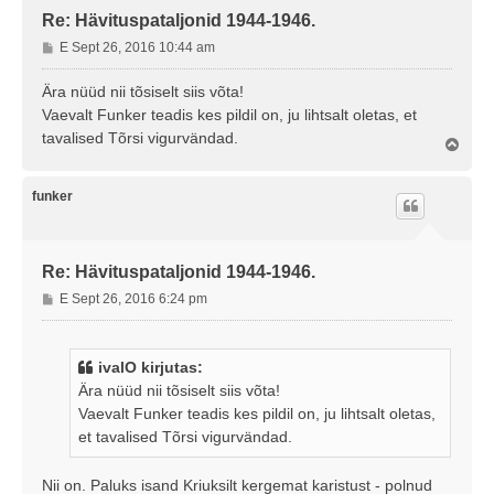
Re: Hävituspataljonid 1944-1946.
P
E Sept 26, 2016 10:44 am
o
s
Ära nüüd nii tõsiselt siis võta!
t
Vaevalt Funker teadis kes pildil on, ju lihtsalt oletas, et
i
tavalised Tõrsi vigurvändad.
Ü
t
l
u
e
s
s
funker
Re: Hävituspataljonid 1944-1946.
P
E Sept 26, 2016 6:24 pm
o
s
t
ivalO kirjutas:
i
Ära nüüd nii tõsiselt siis võta!
t
Vaevalt Funker teadis kes pildil on, ju lihtsalt oletas,
u
et tavalised Tõrsi vigurvändad.
s
Nii on. Paluks isand Kriuksilt kergemat karistust - polnud