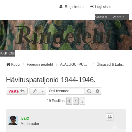
Registreeru
Logi sisse
Vaata vastamata teemasi
Vaata aktiivseid teemasid
KKK
Otsi
Kodu
Foorumi pealeht
AJALUGU (PUNAARMEE) / HISTORY (RED ARMY)
Üksused & Lahingud/Units & Battles
Hävituspataljonid 1944-1946.
Otsi
Täiendatud Otsin
Vasta
1
2
Eelmine
19 Postitust
ivalO
Moderaator