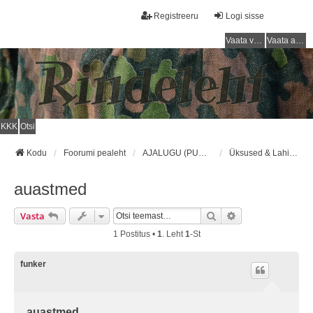
Registreeru
Logi sisse
Vaata vastamata teemasi
Vaata aktiivseid teemasid
KKK
Otsi
Kodu
Foorumi pealeht
AJALUGU (PUNAARMEE) / HISTORY (RED ARMY)
Üksused & Lahingud/Units & Battles
auastmed
Otsi
Täiendatud Otsin
Vasta
1 Postitus •
1
. Leht
1
-st
funker
auastmed