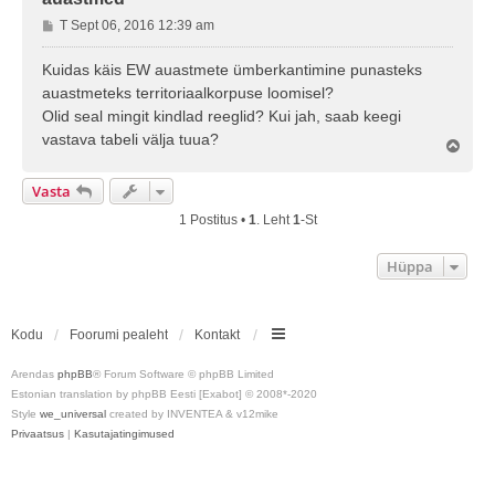
P
T Sept 06, 2016 12:39 am
o
s
Kuidas käis EW auastmete ümberkantimine punasteks
t
auastmeteks territoriaalkorpuse loomisel?
i
Olid seal mingit kindlad reeglid? Kui jah, saab keegi
t
vastava tabeli välja tuua?
u
Ü
l
s
e
Vasta
s
1 Postitus •
1
. Leht
1
-st
Hüppa
Kodu
Foorumi pealeht
Kontakt
Arendas
phpBB
® Forum Software © phpBB Limited
Estonian translation by phpBB Eesti [Exabot] © 2008*-2020
Style
we_universal
created by INVENTEA & v12mike
Privaatsus
|
Kasutajatingimused