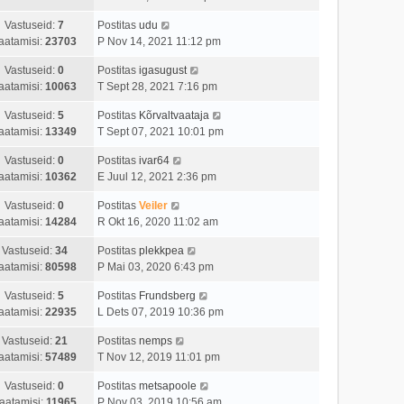
Vastuseid:
7
Postitas
udu
aatamisi:
23703
P Nov 14, 2021 11:12 pm
Vastuseid:
0
Postitas
igasugust
aatamisi:
10063
T Sept 28, 2021 7:16 pm
Vastuseid:
5
Postitas
Kõrvaltvaataja
aatamisi:
13349
T Sept 07, 2021 10:01 pm
Vastuseid:
0
Postitas
ivar64
aatamisi:
10362
E Juul 12, 2021 2:36 pm
Vastuseid:
0
Postitas
Veiler
aatamisi:
14284
R Okt 16, 2020 11:02 am
Vastuseid:
34
Postitas
plekkpea
aatamisi:
80598
P Mai 03, 2020 6:43 pm
Vastuseid:
5
Postitas
Frundsberg
aatamisi:
22935
L Dets 07, 2019 10:36 pm
Vastuseid:
21
Postitas
nemps
aatamisi:
57489
T Nov 12, 2019 11:01 pm
Vastuseid:
0
Postitas
metsapoole
aatamisi:
11965
P Nov 03, 2019 10:56 am