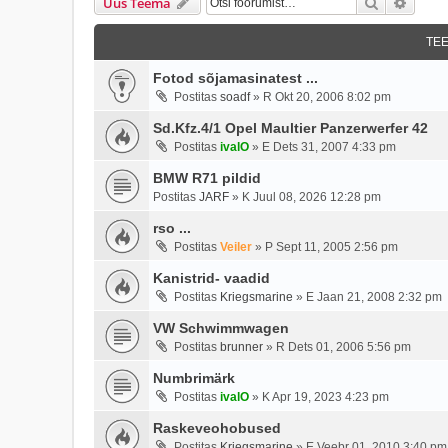
Otsi
Täien
Uus Teema
TE
Fotod sõjamasinatest ...
Postitas
soadf
»
R Okt 20, 2006 8:02 pm
Sd.Kfz.4/1 Opel Maultier Panzerwerfer 42
Postitas
ivalO
»
E Dets 31, 2007 4:33 pm
BMW R71 pildid
Postitas
JARF
»
K Juul 08, 2026 12:28 pm
rso ...
Postitas
Veiler
»
P Sept 11, 2005 2:56 pm
Kanistrid- vaadid
Postitas
Kriegsmarine
»
E Jaan 21, 2008 2:32 pm
VW Schwimmwagen
Postitas
brunner
»
R Dets 01, 2006 5:56 pm
Numbrimärk
Postitas
ivalO
»
K Apr 19, 2023 4:23 pm
Raskeveohobused
Postitas
Kriegsmarine
»
E Veebr 01, 2010 3:40 pm