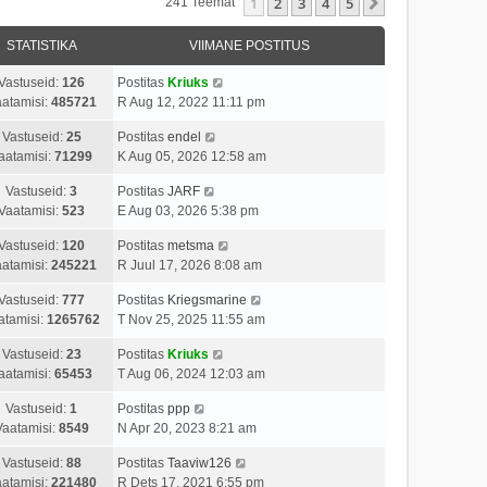
1
2
3
4
5
Järgmine
241 Teemat
STATISTIKA
VIIMANE POSTITUS
Vastuseid:
126
Postitas
Kriuks
atamisi:
485721
R Aug 12, 2022 11:11 pm
Vastuseid:
25
Postitas
endel
aatamisi:
71299
K Aug 05, 2026 12:58 am
Vastuseid:
3
Postitas
JARF
Vaatamisi:
523
E Aug 03, 2026 5:38 pm
Vastuseid:
120
Postitas
metsma
atamisi:
245221
R Juul 17, 2026 8:08 am
Vastuseid:
777
Postitas
Kriegsmarine
atamisi:
1265762
T Nov 25, 2025 11:55 am
Vastuseid:
23
Postitas
Kriuks
aatamisi:
65453
T Aug 06, 2024 12:03 am
Vastuseid:
1
Postitas
ppp
Vaatamisi:
8549
N Apr 20, 2023 8:21 am
Vastuseid:
88
Postitas
Taaviw126
atamisi:
221480
R Dets 17, 2021 6:55 pm