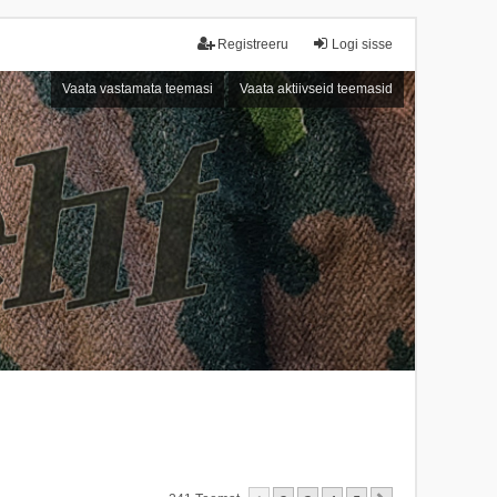
Registreeru
Logi sisse
Vaata vastamata teemasi
Vaata aktiivseid teemasid