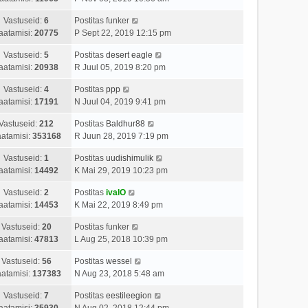
Vastuseid:
6
Postitas
funker
aatamisi:
20775
P Sept 22, 2019 12:15 pm
Vastuseid:
5
Postitas
desert eagle
aatamisi:
20938
R Juul 05, 2019 8:20 pm
Vastuseid:
4
Postitas
ppp
aatamisi:
17191
N Juul 04, 2019 9:41 pm
Vastuseid:
212
Postitas
Baldhur88
atamisi:
353168
R Juun 28, 2019 7:19 pm
Vastuseid:
1
Postitas
uudishimulik
aatamisi:
14492
K Mai 29, 2019 10:23 pm
Vastuseid:
2
Postitas
ivalO
aatamisi:
14453
K Mai 22, 2019 8:49 pm
Vastuseid:
20
Postitas
funker
aatamisi:
47813
L Aug 25, 2018 10:39 pm
Vastuseid:
56
Postitas
wessel
atamisi:
137383
N Aug 23, 2018 5:48 am
Vastuseid:
7
Postitas
eestileegion
aatamisi:
35930
N Aug 02, 2018 12:44 pm