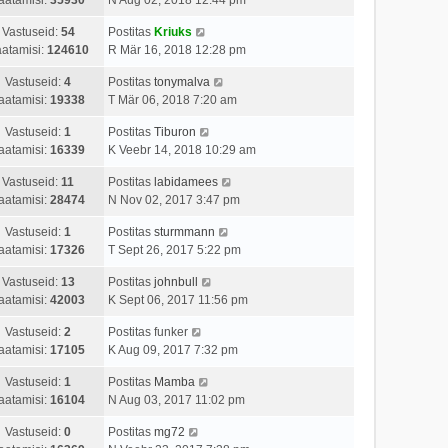
Vastuseid:
54
Postitas
Kriuks
atamisi:
124610
R Mär 16, 2018 12:28 pm
Vastuseid:
4
Postitas
tonymalva
aatamisi:
19338
T Mär 06, 2018 7:20 am
Vastuseid:
1
Postitas
Tiburon
aatamisi:
16339
K Veebr 14, 2018 10:29 am
Vastuseid:
11
Postitas
labidamees
aatamisi:
28474
N Nov 02, 2017 3:47 pm
Vastuseid:
1
Postitas
sturmmann
aatamisi:
17326
T Sept 26, 2017 5:22 pm
Vastuseid:
13
Postitas
johnbull
aatamisi:
42003
K Sept 06, 2017 11:56 pm
Vastuseid:
2
Postitas
funker
aatamisi:
17105
K Aug 09, 2017 7:32 pm
Vastuseid:
1
Postitas
Mamba
aatamisi:
16104
N Aug 03, 2017 11:02 pm
Vastuseid:
0
Postitas
mg72