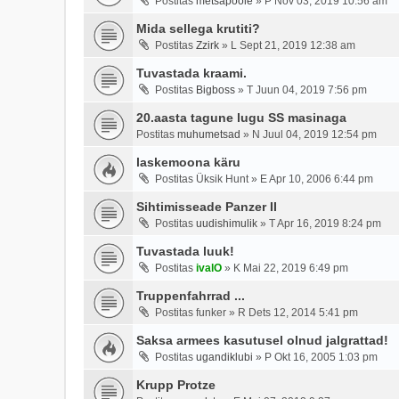
Postitas
metsapoole
»
P Nov 03, 2019 10:56 am
Mida sellega krutiti?
Postitas
Zzirk
»
L Sept 21, 2019 12:38 am
Tuvastada kraami.
Postitas
Bigboss
»
T Juun 04, 2019 7:56 pm
20.aasta tagune lugu SS masinaga
Postitas
muhumetsad
»
N Juul 04, 2019 12:54 pm
laskemoona käru
Postitas
Üksik Hunt
»
E Apr 10, 2006 6:44 pm
Sihtimisseade Panzer II
Postitas
uudishimulik
»
T Apr 16, 2019 8:24 pm
Tuvastada luuk!
Postitas
ivalO
»
K Mai 22, 2019 6:49 pm
Truppenfahrrad ...
Postitas
funker
»
R Dets 12, 2014 5:41 pm
Saksa armees kasutusel olnud jalgrattad!
Postitas
ugandiklubi
»
P Okt 16, 2005 1:03 pm
Krupp Protze