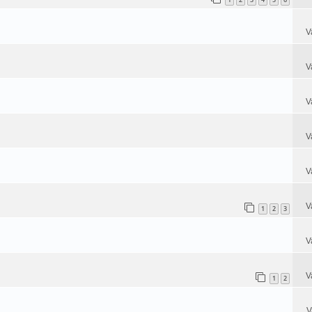
V
V
V
V
V
V
1
2
3
V
V
1
2
V