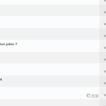
V
V
V
V
uri jubin ?
V
V
V
44
V
V
1
2