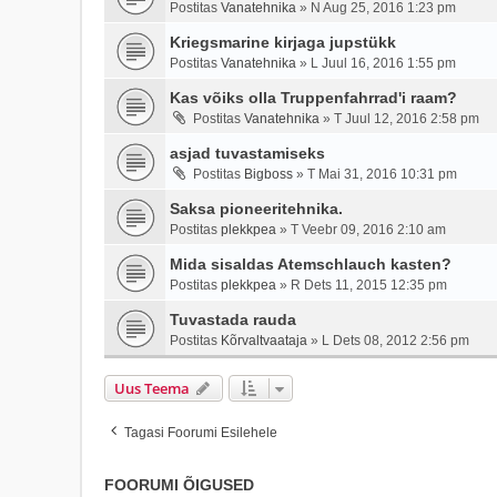
Postitas
Vanatehnika
»
N Aug 25, 2016 1:23 pm
Kriegsmarine kirjaga jupstükk
Postitas
Vanatehnika
»
L Juul 16, 2016 1:55 pm
Kas võiks olla Truppenfahrrad'i raam?
Postitas
Vanatehnika
»
T Juul 12, 2016 2:58 pm
asjad tuvastamiseks
Postitas
Bigboss
»
T Mai 31, 2016 10:31 pm
Saksa pioneeritehnika.
Postitas
plekkpea
»
T Veebr 09, 2016 2:10 am
Mida sisaldas Atemschlauch kasten?
Postitas
plekkpea
»
R Dets 11, 2015 12:35 pm
Tuvastada rauda
Postitas
Kõrvaltvaataja
»
L Dets 08, 2012 2:56 pm
Uus Teema
Tagasi Foorumi Esilehele
FOORUMI ÕIGUSED