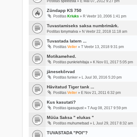
Postitas
speedsta
»
E Mai 07, 2012 9:27 pm
Zündapp KS 750
Postitas
Kriuks
»
R Veebr 10, 2006 1:41 pm
Tuvastamiseks saksa numbrimärk.
Postitas
tonymalva
»
N Veebr 22, 2018 11:18 am
Tuvastada latern ...
Postitas
Veiler
»
T Veebr 13, 2018 9:31 pm
Motikamehed.
Postitas
punkriehitaja
»
K Nov 01, 2017 5:05 pm
jänesekõrvad
Postitas
funker
»
L Juul 30, 2016 5:20 pm
Hävitatud Tiger tank ...
Postitas
Veiler
»
E Nov 21, 2011 6:32 pm
Kus kasutati?
Postitas
igasugust
»
T Aug 08, 2017 9:59 pm
Müüa Saksa " elukas "
Postitas
muhumetsad
»
L Juul 29, 2017 8:32 am
TUVASTADA "POI"?