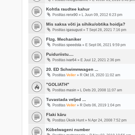
Kohtla raudtee kahur
Postitas
renx90
»
L Juun 09, 2012 6:23 pm
Mis saksa võti ja sihiku/obtika hoidja?
Postitas
igasugust
»
T Sept 28, 2021 7:16 pm
Flzg. Mechaniker
Postitas
speedsta
»
E Sept 06, 2021 9:59 pm
Puiduriistu....
Postitas
ivar64
»
E Juul 12, 2021 2:36 pm
20. ED Schwimmwagen ...
Postitas
Veiler
»
R Okt 16, 2020 11:02 am
"GOLIATH"
Postitas
masin
»
L Dets 20, 2008 11:07 am
Tuvastada veljed ...
Postitas
Veiler
»
R Dets 06, 2019 1:04 pm
Flaki käru
Postitas
Üksik Hunt
»
N Apr 24, 2008 7:52 pm
Kübelwageni number