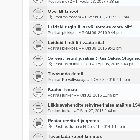
Postitas
mg72
»
N Veebr 23, 2017 7:38 pm
Opel Blitz rool
Postitas
tossom
»
P Veebr 19, 2017 9:20 pm
Leidsid tugirulliku või ratta-tuvasta siit!
Postitas
plekkpea
»
P Okt 09, 2016 9:44 pm
Leidsid lindilüli-vaata siia!
Postitas
plekkpea
»
P Okt 09, 2016 9:42 pm
Sõrvest leitud jurakas : Kas Saksa Stugi sid
Postitas
muhumetsad
»
T Apr 05, 2016 8:43 pm
Tuvastada detail
Postitas
Kõrvaltvaataja
»
L Okt 08, 2016 7:16 pm
Kaater Tempo
Postitas
funker
»
P Okt 02, 2016 11:49 pm
Liiklusvahendite rekvireerimise määrus 19
Postitas
funker
»
T Sept 27, 2016 1:44 am
Restaureeritud jalgratas
Postitas
divine
»
N Dets 11, 2014 4:15 pm
Tuvastada kapotikinnitus