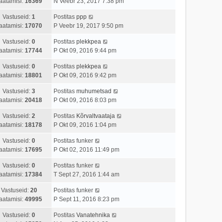
aatamisi:
16369
N Veebr 23, 2017 7:38 pm
Vastuseid:
1
Postitas
ppp
aatamisi:
17070
P Veebr 19, 2017 9:50 pm
Vastuseid:
0
Postitas
plekkpea
aatamisi:
17744
P Okt 09, 2016 9:44 pm
Vastuseid:
0
Postitas
plekkpea
aatamisi:
18801
P Okt 09, 2016 9:42 pm
Vastuseid:
3
Postitas
muhumetsad
aatamisi:
20418
P Okt 09, 2016 8:03 pm
Vastuseid:
2
Postitas
Kõrvaltvaataja
aatamisi:
18178
P Okt 09, 2016 1:04 pm
Vastuseid:
0
Postitas
funker
aatamisi:
17695
P Okt 02, 2016 11:49 pm
Vastuseid:
0
Postitas
funker
aatamisi:
17384
T Sept 27, 2016 1:44 am
Vastuseid:
20
Postitas
funker
aatamisi:
49995
P Sept 11, 2016 8:23 pm
Vastuseid:
0
Postitas
Vanatehnika