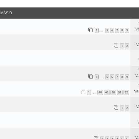
datud Otsing
EMASID
Va
1
5
6
7
8
9
…
V
1
2
Va
1
5
6
7
8
9
…
Va
1
48
49
50
51
52
…
V
1
2
Va
1
2
3
4
5
6