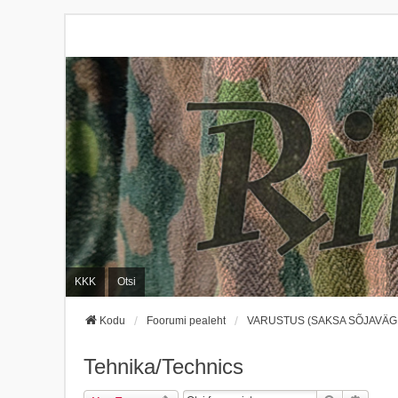
KKK
Otsi
Kodu
Foorumi pealeht
VARUSTUS (SAKSA SÕJAVÄGI
Tehnika/Technics