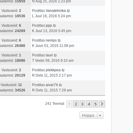
aatamisi:
15859
N Aug 25, 2016 1:23 pm
Vastuseid:
2
Postitas
Vanatehnika
aatamisi:
18536
L Juul 16, 2016 5:24 pm
Vastuseid:
6
Postitas
ppp
aatamisi:
24269
K Juul 13, 2016 5:45 pm
Vastuseid:
6
Postitas
nemps
aatamisi:
26486
K Juun 01, 2016 11:08 pm
Vastuseid:
1
Postitas
lauri
aatamisi:
18086
T Veebr 09, 2016 9:10 am
Vastuseid:
2
Postitas
plekkpea
aatamisi:
20129
R Dets 11, 2015 2:17 pm
Vastuseid:
11
Postitas
aivar74
aatamisi:
34526
R Dets 11, 2015 7:29 am
1
2
3
4
5
Järgmine
241 Teemat
Hüppa