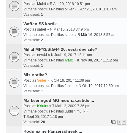
Postitas
Muhff
» R Apr 20, 2018 10:51 pm
Viimane postitus Postitas
oliver
»
L Apr 21, 2018 11:13 am
Vastuseid:
1
Waffen SS kortik.
Postitas
sabel
» N Mär 15, 2018 3:49 pm
Viimane postitus Postitas
sabel
»
R Mär 16, 2018 8:57 am
Vastuseid:
2
Millal MP43/StG44 20. eesti diviisile?
Postitas
nrw44
» K Juul 19, 2017 12:11 am
Viimane postitus Postitas
ivalO
»
K Nov 08, 2017 11:12 pm
Vastuseid:
1
Mis optika?
Postitas
Veiler
» K Okt 18, 2017 11:38 pm
Viimane postitus Postitas
funker
»
N Okt 19, 2017 12:50 am
Vastuseid:
1
Markeeringud MG moonakastidel...
Postitas
Kriuks
» T Mai 12, 2009 7:36 pm
Viimane postitus Postitas
uudishimulik
»
T Sept 05, 2017 1:18 pm
Vastuseid:
20
1
2
Kodumaine Panzerschreck ...