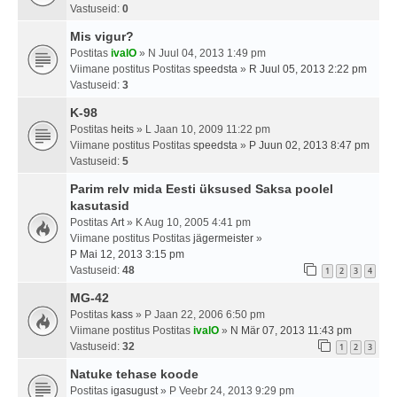
Vastuseid:
0
Mis vigur?
Postitas
ivalO
» N Juul 04, 2013 1:49 pm
Viimane postitus Postitas
speedsta
»
R Juul 05, 2013 2:22 pm
Vastuseid:
3
K-98
Postitas
heits
» L Jaan 10, 2009 11:22 pm
Viimane postitus Postitas
speedsta
»
P Juun 02, 2013 8:47 pm
Vastuseid:
5
Parim relv mida Eesti üksused Saksa poolel
kasutasid
Postitas
Art
» K Aug 10, 2005 4:41 pm
Viimane postitus Postitas
jägermeister
»
P Mai 12, 2013 3:15 pm
Vastuseid:
48
1
2
3
4
MG-42
Postitas
kass
» P Jaan 22, 2006 6:50 pm
Viimane postitus Postitas
ivalO
»
N Mär 07, 2013 11:43 pm
Vastuseid:
32
1
2
3
Natuke tehase koode
Postitas
igasugust
» P Veebr 24, 2013 9:29 pm