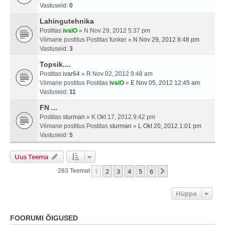
Vastuseid:
0
Lahingutehnika
Postitas
ivalO
» N Nov 29, 2012 5:37 pm
Viimane postitus Postitas
funker
»
N Nov 29, 2012 8:48 pm
Vastuseid:
3
Topsik....
Postitas
ivar64
» R Nov 02, 2012 9:48 am
Viimane postitus Postitas
ivalO
»
E Nov 05, 2012 12:45 am
Vastuseid:
11
FN ...
Postitas
sturman
» K Okt 17, 2012 9:42 pm
Viimane postitus Postitas
sturman
»
L Okt 20, 2012 1:01 pm
Vastuseid:
5
Uus Teema
1
2
3
4
5
6
Järgmine
283 Teemat
Hüppa
FOORUMI ÕIGUSED