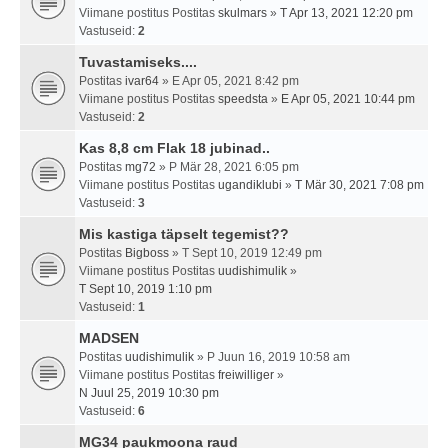
Viimane postitus Postitas
skulmars
»
T Apr 13, 2021 12:20 pm
Vastuseid:
2
Tuvastamiseks....
Postitas
ivar64
» E Apr 05, 2021 8:42 pm
Viimane postitus Postitas
speedsta
»
E Apr 05, 2021 10:44 pm
Vastuseid:
2
Kas 8,8 cm Flak 18 jubinad..
Postitas
mg72
» P Mär 28, 2021 6:05 pm
Viimane postitus Postitas
ugandiklubi
»
T Mär 30, 2021 7:08 pm
Vastuseid:
3
Mis kastiga täpselt tegemist??
Postitas
Bigboss
» T Sept 10, 2019 12:49 pm
Viimane postitus Postitas
uudishimulik
»
T Sept 10, 2019 1:10 pm
Vastuseid:
1
MADSEN
Postitas
uudishimulik
» P Juun 16, 2019 10:58 am
Viimane postitus Postitas
freiwilliger
»
N Juul 25, 2019 10:30 pm
Vastuseid:
6
MG34 paukmoona raud