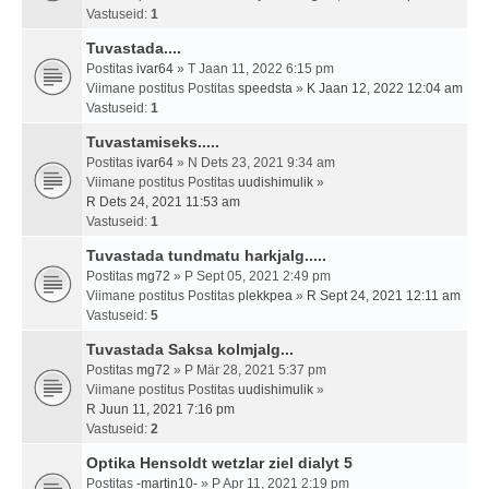
Vastuseid:
1
Tuvastada....
Postitas
ivar64
» T Jaan 11, 2022 6:15 pm
Viimane postitus Postitas
speedsta
»
K Jaan 12, 2022 12:04 am
Vastuseid:
1
Tuvastamiseks.....
Postitas
ivar64
» N Dets 23, 2021 9:34 am
Viimane postitus Postitas
uudishimulik
»
R Dets 24, 2021 11:53 am
Vastuseid:
1
Tuvastada tundmatu harkjalg.....
Postitas
mg72
» P Sept 05, 2021 2:49 pm
Viimane postitus Postitas
plekkpea
»
R Sept 24, 2021 12:11 am
Vastuseid:
5
Tuvastada Saksa kolmjalg...
Postitas
mg72
» P Mär 28, 2021 5:37 pm
Viimane postitus Postitas
uudishimulik
»
R Juun 11, 2021 7:16 pm
Vastuseid:
2
Optika Hensoldt wetzlar ziel dialyt 5
Postitas
-martin10-
» P Apr 11, 2021 2:19 pm