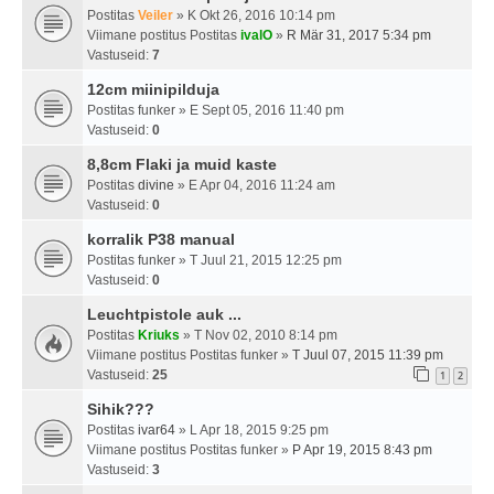
Postitas
Veiler
» K Okt 26, 2016 10:14 pm
Viimane postitus Postitas
ivalO
»
R Mär 31, 2017 5:34 pm
Vastuseid:
7
12cm miinipilduja
Postitas
funker
» E Sept 05, 2016 11:40 pm
Vastuseid:
0
8,8cm Flaki ja muid kaste
Postitas
divine
» E Apr 04, 2016 11:24 am
Vastuseid:
0
korralik P38 manual
Postitas
funker
» T Juul 21, 2015 12:25 pm
Vastuseid:
0
Leuchtpistole auk ...
Postitas
Kriuks
» T Nov 02, 2010 8:14 pm
Viimane postitus Postitas
funker
»
T Juul 07, 2015 11:39 pm
Vastuseid:
25
1
2
Sihik???
Postitas
ivar64
» L Apr 18, 2015 9:25 pm
Viimane postitus Postitas
funker
»
P Apr 19, 2015 8:43 pm
Vastuseid:
3