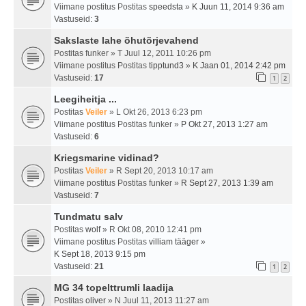
Viimane postitus Postitas
speedsta
»
K Juun 11, 2014 9:36 am
Vastuseid:
3
Sakslaste lahe õhutõrjevahend
Postitas
funker
» T Juul 12, 2011 10:26 pm
Viimane postitus Postitas
tipptund3
»
K Jaan 01, 2014 2:42 pm
Vastuseid:
17
1
2
Leegiheitja ...
Postitas
Veiler
» L Okt 26, 2013 6:23 pm
Viimane postitus Postitas
funker
»
P Okt 27, 2013 1:27 am
Vastuseid:
6
Kriegsmarine vidinad?
Postitas
Veiler
» R Sept 20, 2013 10:17 am
Viimane postitus Postitas
funker
»
R Sept 27, 2013 1:39 am
Vastuseid:
7
Tundmatu salv
Postitas
wolf
» R Okt 08, 2010 12:41 pm
Viimane postitus Postitas
villiam tääger
»
K Sept 18, 2013 9:15 pm
Vastuseid:
21
1
2
MG 34 topelttrumli laadija
Postitas
oliver
» N Juul 11, 2013 11:27 am