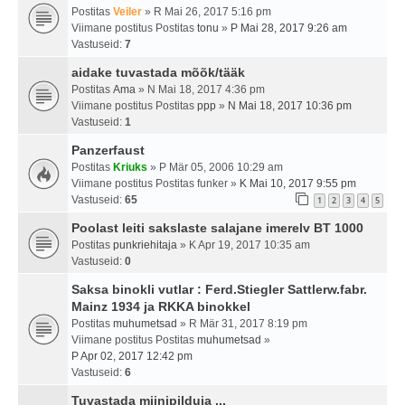
Postitas
Veiler
» R Mai 26, 2017 5:16 pm
Viimane postitus Postitas
tonu
»
P Mai 28, 2017 9:26 am
Vastuseid:
7
aidake tuvastada mõõk/tääk
Postitas
Ama
» N Mai 18, 2017 4:36 pm
Viimane postitus Postitas
ppp
»
N Mai 18, 2017 10:36 pm
Vastuseid:
1
Panzerfaust
Postitas
Kriuks
» P Mär 05, 2006 10:29 am
Viimane postitus Postitas
funker
»
K Mai 10, 2017 9:55 pm
Vastuseid:
65
1
2
3
4
5
Poolast leiti sakslaste salajane imerelv BT 1000
Postitas
punkriehitaja
» K Apr 19, 2017 10:35 am
Vastuseid:
0
Saksa binokli vutlar : Ferd.Stiegler Sattlerw.fabr.
Mainz 1934 ja RKKA binokkel
Postitas
muhumetsad
» R Mär 31, 2017 8:19 pm
Viimane postitus Postitas
muhumetsad
»
P Apr 02, 2017 12:42 pm
Vastuseid:
6
Tuvastada miinipilduja ...