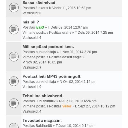
Saksa käsirelvad
Postitas
funker
» K Veebr 11, 2015 10:53 pm
Vastuseid:
0
mis pill?
Postitas
ivalO
» T Dets 09, 2014 12:07 am
Viimane postitus Postitas
grahv
»
T Dets 09, 2014 7:25 pm
Vastuseid:
6
Millise püssi padruni kest.
Postitas
punkriehitaja
» L Nov 01, 2014 3:20 pm
Viimane postitus Postitas
desert eagle
»
P Nov 02, 2014 10:05 pm
Vastuseid:
7
Poolast leiti MP43 pööningult.
Postitas
punkriehitaja
» N Okt 02, 2014 1:15 pm
Vastuseid:
0
Tehniline abivahend
Postitas
uudishimulik
» N Aug 08, 2013 6:24 pm
Viimane postitus Postitas
Veiler
»
L Sept 27, 2014 10:12 pm
Vastuseid:
4
Tuvastada magasin.
Postitas
Baldhur88
» T Juun 10, 2014 9:14 pm