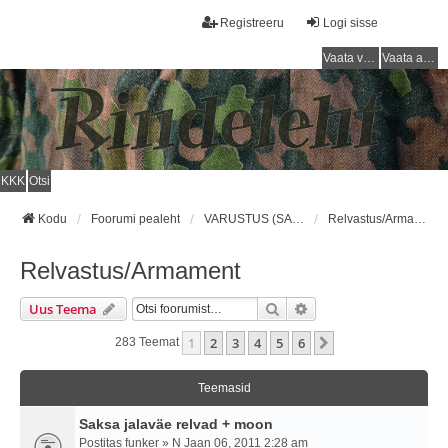
Registreeru
Logi sisse
Vaata vastamata teemasi
Vaata aktiivseid teemasid
KKK
Otsi
Kodu
Foorumi pealeht
VARUSTUS (SAKSA SÕJAVÄGI) / EQUIPMENT (GERMAN ARMY)
Relvastus/Armament
Relvastus/Armament
Otsi
Täiendatud Otsing
Uus Teema
1
2
3
4
5
6
Järgmine
283 Teemat
Teemasid
Saksa jalaväe relvad + moon
Postitas
funker
» N Jaan 06, 2011 2:28 am