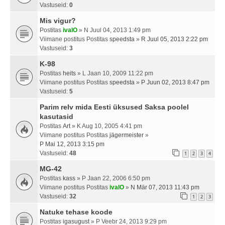
Vastuseid:
0
Mis vigur?
Postitas
ivalO
» N Juul 04, 2013 1:49 pm
Viimane postitus Postitas
speedsta
»
R Juul 05, 2013 2:22 pm
Vastuseid:
3
K-98
Postitas
heits
» L Jaan 10, 2009 11:22 pm
Viimane postitus Postitas
speedsta
»
P Juun 02, 2013 8:47 pm
Vastuseid:
5
Parim relv mida Eesti üksused Saksa poolel
kasutasid
Postitas
Art
» K Aug 10, 2005 4:41 pm
Viimane postitus Postitas
jägermeister
»
P Mai 12, 2013 3:15 pm
Vastuseid:
48
1
2
3
4
MG-42
Postitas
kass
» P Jaan 22, 2006 6:50 pm
Viimane postitus Postitas
ivalO
»
N Mär 07, 2013 11:43 pm
Vastuseid:
32
1
2
3
Natuke tehase koode
Postitas
igasugust
» P Veebr 24, 2013 9:29 pm