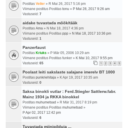
Postitas
Veiler
» R Mai 26, 2017 5:16 pm
Viimane postitus Postitas
tonu
»
P Mai 28, 2017 9:26 am
Vastuseid:
7
aidake tuvastada mõõk/tääk
Postitas
Ama
» N Mai 18, 2017 4:36 pm
Viimane postitus Postitas
ppp
»
N Mai 18, 2017 10:36 pm
Vastuseid:
1
Panzerfaust
Postitas
Kriuks
» P Mär 05, 2006 10:29 am
Viimane postitus Postitas
funker
»
K Mai 10, 2017 9:55 pm
Vastuseid:
65
1
2
3
4
5
Poolast leiti sakslaste salajane imerelv BT 1000
Postitas
punkriehitaja
» K Apr 19, 2017 10:35 am
Vastuseid:
0
Saksa binokli vutlar : Ferd.Stiegler Sattlerw.fabr.
Mainz 1934 ja RKKA binokkel
Postitas
muhumetsad
» R Mär 31, 2017 8:19 pm
Viimane postitus Postitas
muhumetsad
»
P Apr 02, 2017 12:42 pm
Vastuseid:
6
Tuvastada miinipilduja ...