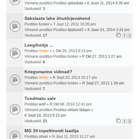
Viimane postitus Postitas
speedsta
»
K Juun 11, 2014 9:36 am
Vastuseid:
3
Sakslaste lahe õhutõrjevahend
Postitas
funker
» T Juul 12, 2011 10:26 pm
Viimane postitus Postitas
tipptund3
»
K Jaan 01, 2014 2:42 pm
Vastuseid:
17
1
2
Leegiheitja ...
Postitas
Veiler
» L Okt 26, 2013 6:23 pm
Viimane postitus Postitas
funker
»
P Okt 27, 2013 1:27 am
Vastuseid:
6
Kriegsmarine vidinad?
Postitas
Veiler
» R Sept 20, 2013 10:17 am
Viimane postitus Postitas
funker
»
R Sept 27, 2013 1:39 am
Vastuseid:
7
Tundmatu salv
Postitas
wolf
» R Okt 08, 2010 12:41 pm
Viimane postitus Postitas
villiam tääger
»
K Sept 18, 2013 9:15 pm
Vastuseid:
21
1
2
MG 34 topelttrumli laadija
Postitas
oliver
» N Juul 11, 2013 11:27 am