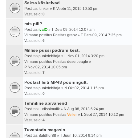
Saksa käsirelvad
Postitas
funker
» K Veebr 11, 2015 10:53 pm
Vastuseid:
0
mis pill?
Postitas
ivalO
» T Dets 09, 2014 12:07 am
Viimane postitus Postitas
grahv
»
T Dets 09, 2014 7:25 pm
Vastuseid:
6
Millise püssi padruni kest.
Postitas
punkriehitaja
» L Nov 01, 2014 3:20 pm
Viimane postitus Postitas
desert eagle
»
P Nov 02, 2014 10:05 pm
Vastuseid:
7
Poolast leiti MP43 pööningult.
Postitas
punkriehitaja
» N Okt 02, 2014 1:15 pm
Vastuseid:
0
Tehniline abivahend
Postitas
uudishimulik
» N Aug 08, 2013 6:24 pm
Viimane postitus Postitas
Veiler
»
L Sept 27, 2014 10:12 pm
Vastuseid:
4
Tuvastada magasin.
Postitas
Baldhur88
» T Juun 10, 2014 9:14 pm