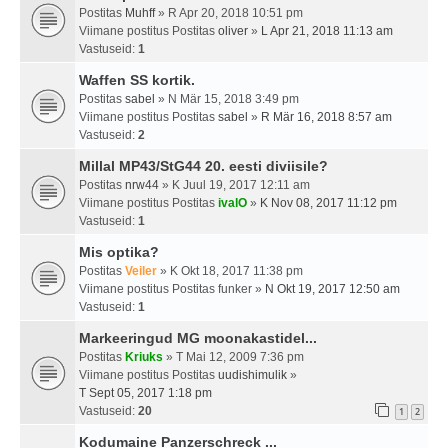
Postitas
Muhff
» R Apr 20, 2018 10:51 pm
Viimane postitus Postitas
oliver
»
L Apr 21, 2018 11:13 am
Vastuseid:
1
Waffen SS kortik.
Postitas
sabel
» N Mär 15, 2018 3:49 pm
Viimane postitus Postitas
sabel
»
R Mär 16, 2018 8:57 am
Vastuseid:
2
Millal MP43/StG44 20. eesti diviisile?
Postitas
nrw44
» K Juul 19, 2017 12:11 am
Viimane postitus Postitas
ivalO
»
K Nov 08, 2017 11:12 pm
Vastuseid:
1
Mis optika?
Postitas
Veiler
» K Okt 18, 2017 11:38 pm
Viimane postitus Postitas
funker
»
N Okt 19, 2017 12:50 am
Vastuseid:
1
Markeeringud MG moonakastidel...
Postitas
Kriuks
» T Mai 12, 2009 7:36 pm
Viimane postitus Postitas
uudishimulik
»
T Sept 05, 2017 1:18 pm
Vastuseid:
20
1
2
Kodumaine Panzerschreck ...