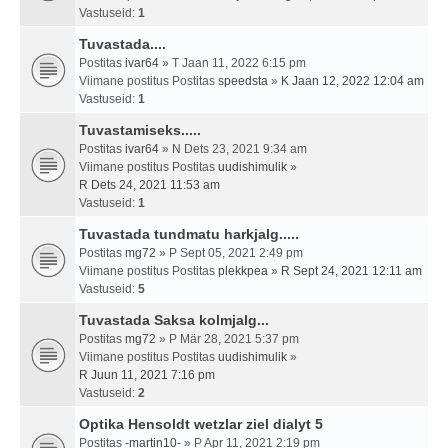
Vastuseid:
1
Tuvastada....
Postitas
ivar64
» T Jaan 11, 2022 6:15 pm
Viimane postitus Postitas
speedsta
»
K Jaan 12, 2022 12:04 am
Vastuseid:
1
Tuvastamiseks.....
Postitas
ivar64
» N Dets 23, 2021 9:34 am
Viimane postitus Postitas
uudishimulik
»
R Dets 24, 2021 11:53 am
Vastuseid:
1
Tuvastada tundmatu harkjalg.....
Postitas
mg72
» P Sept 05, 2021 2:49 pm
Viimane postitus Postitas
plekkpea
»
R Sept 24, 2021 12:11 am
Vastuseid:
5
Tuvastada Saksa kolmjalg...
Postitas
mg72
» P Mär 28, 2021 5:37 pm
Viimane postitus Postitas
uudishimulik
»
R Juun 11, 2021 7:16 pm
Vastuseid:
2
Optika Hensoldt wetzlar ziel dialyt 5
Postitas
-martin10-
» P Apr 11, 2021 2:19 pm