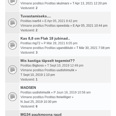
Viimane postitus Postitas
skulmars
»
T Apr 13, 2021 12:20 pm
Vastuseid:
2
Tuvastamiseks....
Postitas
ivar64
» E Apr 05, 2021 8:42 pm
Viimane postitus Postitas
speedsta
»
E Apr 05, 2021 10:44 pm
Vastuseid:
2
Kas 8,8 cm Flak 18 jubinad..
Postitas
mg72
» P Mär 28, 2021 6:05 pm
Viimane postitus Postitas
ugandiklubi
»
T Mär 30, 2021 7:08 pm
Vastuseid:
3
Mis kastiga täpselt tegemist??
Postitas
Bigboss
» T Sept 10, 2019 12:49 pm
Viimane postitus Postitas
uudishimulik
»
T Sept 10, 2019 1:10 pm
Vastuseid:
1
MADSEN
Postitas
uudishimulik
» P Juun 16, 2019 10:58 am
Viimane postitus Postitas
freiwilliger
»
N Juul 25, 2019 10:30 pm
Vastuseid:
6
MG34 paukmoona raud