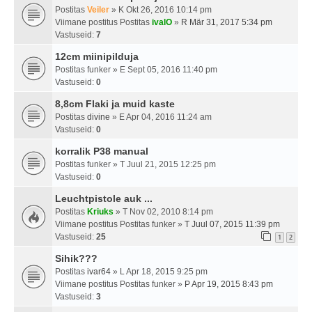
Postitas
Veiler
» K Okt 26, 2016 10:14 pm
Viimane postitus Postitas
ivalO
»
R Mär 31, 2017 5:34 pm
Vastuseid:
7
12cm miinipilduja
Postitas
funker
» E Sept 05, 2016 11:40 pm
Vastuseid:
0
8,8cm Flaki ja muid kaste
Postitas
divine
» E Apr 04, 2016 11:24 am
Vastuseid:
0
korralik P38 manual
Postitas
funker
» T Juul 21, 2015 12:25 pm
Vastuseid:
0
Leuchtpistole auk ...
Postitas
Kriuks
» T Nov 02, 2010 8:14 pm
Viimane postitus Postitas
funker
»
T Juul 07, 2015 11:39 pm
Vastuseid:
25
1
2
Sihik???
Postitas
ivar64
» L Apr 18, 2015 9:25 pm
Viimane postitus Postitas
funker
»
P Apr 19, 2015 8:43 pm
Vastuseid:
3