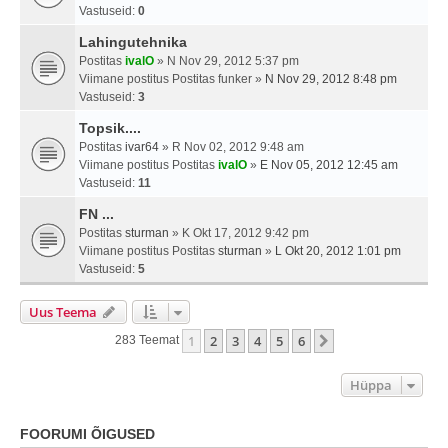
Vastuseid:
0
Lahingutehnika
Postitas
ivalO
» N Nov 29, 2012 5:37 pm
Viimane postitus Postitas
funker
»
N Nov 29, 2012 8:48 pm
Vastuseid:
3
Topsik....
Postitas
ivar64
» R Nov 02, 2012 9:48 am
Viimane postitus Postitas
ivalO
»
E Nov 05, 2012 12:45 am
Vastuseid:
11
FN ...
Postitas
sturman
» K Okt 17, 2012 9:42 pm
Viimane postitus Postitas
sturman
»
L Okt 20, 2012 1:01 pm
Vastuseid:
5
Uus Teema
1
2
3
4
5
6
Järgmine
283 Teemat
Hüppa
FOORUMI ÕIGUSED