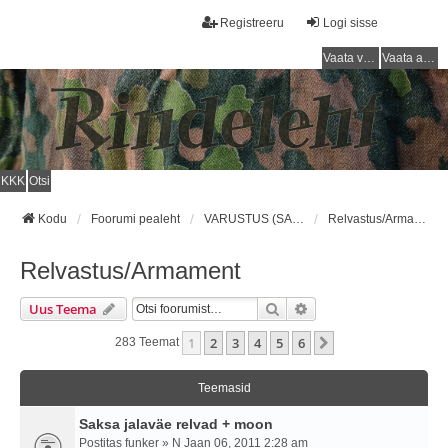
Registreeru
Logi sisse
Vaata vastamata teemasi
Vaata aktiivseid teemasid
KKK
Otsi
Kodu
Foorumi pealeht
VARUSTUS (SAKSA SÕJAVÄGI) / EQUIPMENT (GERMAN ARMY)
Relvastus/Armament
Relvastus/Armament
Otsi
Täiendatud Otsing
Uus Teema
1
2
3
4
5
6
Järgmine
283 Teemat
Teemasid
Saksa jalaväe relvad + moon
Postitas
funker
» N Jaan 06, 2011 2:28 am