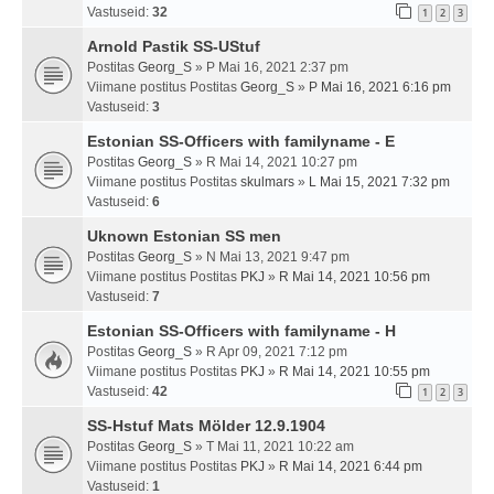
Vastuseid:
32
1
2
3
Arnold Pastik SS-UStuf
Postitas
Georg_S
» P Mai 16, 2021 2:37 pm
Viimane postitus Postitas
Georg_S
»
P Mai 16, 2021 6:16 pm
Vastuseid:
3
Estonian SS-Officers with familyname - E
Postitas
Georg_S
» R Mai 14, 2021 10:27 pm
Viimane postitus Postitas
skulmars
»
L Mai 15, 2021 7:32 pm
Vastuseid:
6
Uknown Estonian SS men
Postitas
Georg_S
» N Mai 13, 2021 9:47 pm
Viimane postitus Postitas
PKJ
»
R Mai 14, 2021 10:56 pm
Vastuseid:
7
Estonian SS-Officers with familyname - H
Postitas
Georg_S
» R Apr 09, 2021 7:12 pm
Viimane postitus Postitas
PKJ
»
R Mai 14, 2021 10:55 pm
Vastuseid:
42
1
2
3
SS-Hstuf Mats Mölder 12.9.1904
Postitas
Georg_S
» T Mai 11, 2021 10:22 am
Viimane postitus Postitas
PKJ
»
R Mai 14, 2021 6:44 pm
Vastuseid:
1