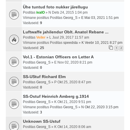
Ühe tuntud foto nukker järellugu
Postitas
ivalO
» N Dets 24, 2015 1:04 pm
Viimane postitus Postitas
Georg_S
»
E Mai 03, 2021 1:51 pm
Vastuseid:
9
Luftwaffe jahilendur Oblt. Anatol Rebane ...
Postitas
Veiler
» L Juul 29, 2017 11:57 am
Viimane postitus Postitas
speedsta
»
K Veebr 10, 2021 8:27 pm
Vastuseid:
25
1
2
Vol.1 - Estonian Officers on Letter A
Postitas
Georg_S
» E Nov 02, 2020 8:21 pm
Vastuseid:
0
SS-UStuf Richard Elm
Postitas
Georg_S
» P Okt 25, 2020 8:47 pm
Vastuseid:
0
SS-Ostuf Heinrich Amberg g.1914
Postitas
Georg_S
» K Okt 21, 2020 9:51 pm
Viimane postitus Postitas
Georg_S
»
N Okt 22, 2020 3:15 pm
Vastuseid:
3
Unknown SS-Ustuf
Postitas
Georg_S
» K Okt 14, 2020 8:06 am