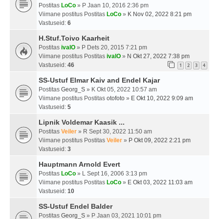
Postitas
LoCo
» P Jaan 10, 2016 2:36 pm
Viimane postitus Postitas
LoCo
»
K Nov 02, 2022 8:21 pm
Vastuseid:
6
H.Stuf.Toivo Kaarheit
Postitas
ivalO
» P Dets 20, 2015 7:21 pm
Viimane postitus Postitas
ivalO
»
N Okt 27, 2022 7:38 pm
Vastuseid:
46
1
2
3
4
SS-Ustuf Elmar Kaiv and Endel Kajar
Postitas
Georg_S
» K Okt 05, 2022 10:57 am
Viimane postitus Postitas
otofoto
»
E Okt 10, 2022 9:09 am
Vastuseid:
5
Lipnik Voldemar Kaasik ...
Postitas
Veiler
» R Sept 30, 2022 11:50 am
Viimane postitus Postitas
Veiler
»
P Okt 09, 2022 2:21 pm
Vastuseid:
3
Hauptmann Arnold Evert
Postitas
LoCo
» L Sept 16, 2006 3:13 pm
Viimane postitus Postitas
LoCo
»
E Okt 03, 2022 11:03 am
Vastuseid:
10
SS-Ustuf Endel Balder
Postitas
Georg_S
» P Jaan 03, 2021 10:01 pm