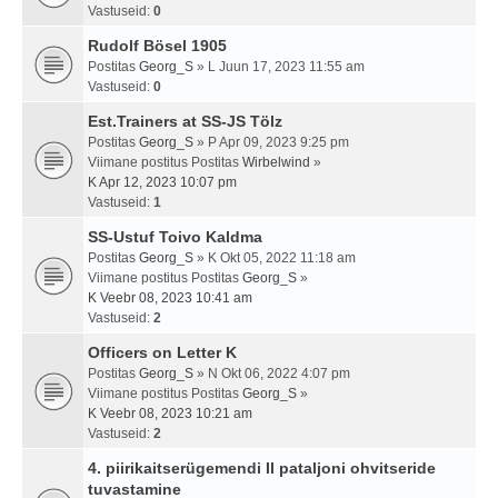
Vastuseid:
0
Rudolf Bösel 1905
Postitas
Georg_S
» L Juun 17, 2023 11:55 am
Vastuseid:
0
Est.Trainers at SS-JS Tölz
Postitas
Georg_S
» P Apr 09, 2023 9:25 pm
Viimane postitus Postitas
Wirbelwind
»
K Apr 12, 2023 10:07 pm
Vastuseid:
1
SS-Ustuf Toivo Kaldma
Postitas
Georg_S
» K Okt 05, 2022 11:18 am
Viimane postitus Postitas
Georg_S
»
K Veebr 08, 2023 10:41 am
Vastuseid:
2
Officers on Letter K
Postitas
Georg_S
» N Okt 06, 2022 4:07 pm
Viimane postitus Postitas
Georg_S
»
K Veebr 08, 2023 10:21 am
Vastuseid:
2
4. piirikaitserügemendi II pataljoni ohvitseride
tuvastamine