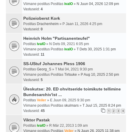
Viimane postitus Postitas
ivalO
»
N Juun 04, 2026 12:09 pm
Vastuseid:
4
Polizeioberst Kork
Postitas
Drachenheim
» P Jaan 11, 2026 4:25 pm
Vastuseid:
0
Heinrich Holm "Partisanenteufel"
Postitas
ivalO
» N Dets 09, 2021 6:05 pm
Viimane postitus Postitas
ivalO
»
T Dets 30, 2025 1:31 pm
Vastuseid:
11
SS-UStuf Johannes Pless 1906
Postitas
Georg_S
» T Mai 04, 2021 9:30 pm
Viimane postitus Postitas
Tirtsuke
»
P Aug 10, 2025 2:50 pm
Vastuseid:
5
Üleskutse: 20. ED ohvitseride toimikute tellimine
Bundesarchiv'ist ...
Postitas
Veiler
» E Juun 09, 2025 9:30 pm
Viimane postitus Postitas
skulmars
»
T Juul 15, 2025 8:24 pm
Vastuseid:
45
1
2
3
4
Viktor Pastak
Postitas
ivalO
» R Mär 22, 2013 1:09 am
Viimane postitus Postitas
Veiler
»
N Juun 26, 2025 11:38 pm