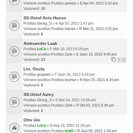
Viimane postitus Postitas
janelys
»
E Apr 04, 2022 5:42 pm
Vastuseid:
10
SS-Ostuf Ants Hanso
Postitas
Georg_S
» K Apr 07, 2021 1:47 pm
Viimane postitus Postitas
Hanso
»
R Mär 11, 2022 2:02 pm
Vastuseid:
6
Aleksander Laak
Postitas
LoCo
» P Mär 10, 2013 6:29 pm
Viimane postitus Postitas
Zzirk
»
E Jaan 10, 2022 9:45 pm
Vastuseid:
23
1
2
Ltn. Osula
Postitas
gruppen
» T Juun 26, 2012 5:42 pm
Viimane postitus Postitas
toomur
»
N Nov 25, 2021 9:34 pm
Vastuseid:
5
SS-Ustuf Aainy
Postitas
Georg_S
» E Mai 24, 2021 12:08 pm
Viimane postitus Postitas
Zzirk
»
P Okt 03, 2021 6:36 pm
Vastuseid:
2
Otto Uin
Postitas
LoCo
» N Aug 16, 2007 11:28 pm
Viimane postitus Postitas
ivalO
»
R Juul 09, 2021 1:44 pm