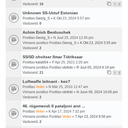
Vastuseid:
16
1
2
Unknown SS-Ustuf Estonian
Postitas
Georg_S
» K Okt 23, 2024 5:57 pm
Vastuseid:
0
Achim Erich Berduschek
Postitas
Georg_S
» N Juul 25, 2024 12:45 pm
Viimane postitus Postitas
Georg_S
»
K Okt 23, 2024 5:55 pm
Vastuseid:
2
SS/SD ohvitser Ilmar Tidriksaar
Postitas
kala654
» P Apr 25, 2021 2:20 am
Viimane postitus Postitas
otofoto
»
R Juul 05, 2024 6:19 pm
Vastuseid:
21
1
2
Luftwaffe leitnant - kes?
Postitas
Veiler
» N Mär 25, 2010 12:47 am
Viimane postitus Postitas
otofoto
»
N Juun 06, 2024 10:05 pm
Vastuseid:
2
46. rügemendi II pataljoni arst ...
Postitas
Veiler
» K Apr 17, 2024 7:32 pm
Viimane postitus Postitas
Veiler
»
T Apr 23, 2024 8:56 pm
Vastuseid:
2