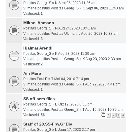
Postitas
Georg_S
» K Sept 06, 2023 11:26 am
Viimane postitus Postitas
Georg_S
»
K Sept 06, 2023 11:43 am
Vastuseid:
1
Mikhel Anmann
Postitas
Georg_S
» N Aug 24, 2023 10:41 am
Viimane postitus Postitas
Ultima
»
L Aug 26, 2023 10:33 am
Vastuseid:
3
Hjalmar Arendi
Postitas
Georg_S
» K Aug 23, 2023 11:39 am
Viimane postitus Postitas
Georg_S
»
K Aug 23, 2023 2:33 pm
Vastuseid:
2
Ain Mere
Postitas
Paul E
» T Mai 04, 2010 7:14 pm
Viimane postitus Postitas
Georg_S
»
T Aug 22, 2023 4:41 pm
Vastuseid:
1
SS officers files
Postitas
Georg_S
» E Okt 12, 2020 6:53 pm
Viimane postitus Postitas
Georg_S
»
T Aug 15, 2023 10:39 am
Vastuseid:
56
1
2
3
4
Staff of 20.SS-Frw.Gr.Div
Postitas
Georg_S
» L Juun 17, 2023 2:17 pm