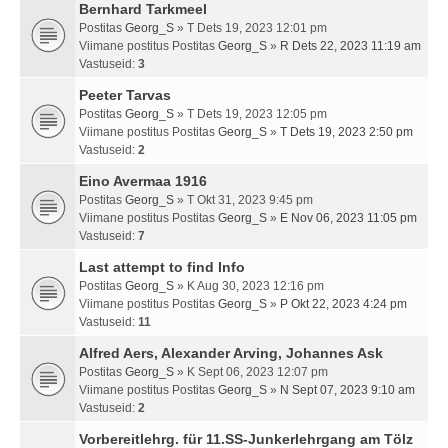
Bernhard Tarkmeel
Postitas
Georg_S
» T Dets 19, 2023 12:01 pm
Viimane postitus Postitas
Georg_S
»
R Dets 22, 2023 11:19 am
Vastuseid:
3
Peeter Tarvas
Postitas
Georg_S
» T Dets 19, 2023 12:05 pm
Viimane postitus Postitas
Georg_S
»
T Dets 19, 2023 2:50 pm
Vastuseid:
2
Eino Avermaa 1916
Postitas
Georg_S
» T Okt 31, 2023 9:45 pm
Viimane postitus Postitas
Georg_S
»
E Nov 06, 2023 11:05 pm
Vastuseid:
7
Last attempt to find Info
Postitas
Georg_S
» K Aug 30, 2023 12:16 pm
Viimane postitus Postitas
Georg_S
»
P Okt 22, 2023 4:24 pm
Vastuseid:
11
Alfred Aers, Alexander Arving, Johannes Ask
Postitas
Georg_S
» K Sept 06, 2023 12:07 pm
Viimane postitus Postitas
Georg_S
»
N Sept 07, 2023 9:10 am
Vastuseid:
2
Vorbereitlehrg. für 11.SS-Junkerlehrgang am Tölz