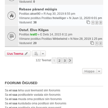
Vastuseid:
0
Rebase pärand müügis
Postitas
aksel90
» R Aug 30, 2019 8:55 pm
Viimane postitus Postitas
freiwilliger
»
N Juun 11, 2020 6:01 pm
Vastuseid:
38
1
2
3
Ostuf. Elvo Kilgas
Postitas
ivalO
» E Dets 14, 2015 8:11 pm
Viimane postitus Postitas
Wirbelwind
»
N Nov 28, 2019 1:25 pm
Vastuseid:
20
1
2
Uus Teema
1
2
3
Järgmine
122 Teemat
Hüppa
FOORUMI ÕIGUSED
Sa
ei saa
teha uusi teemasid siin foorumis
Sa
ei saa
postitustele vastata siin foorumis
Sa
ei saa
muuta oma postitusi siin foorumis
Sa
ei saa
kustutada oma postitusi siin foorumis
Sa
ei saa
postitada siin foorumis manuseid