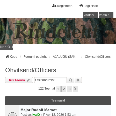
Registreeru
Logi sisse
Vaata vastamata teemasi
Vaata aktiivseid teemasid
KKK
Otsi
Kodu
Foorumi pealeht
AJALUGU (SAKSA SÕJAVÄGI) / HISTORY (GERMAN ARMY)
Ohvitserid/Officers
Ohvitserid/Officers
Otsi
Täiendatud Otsing
Uus Teema
1
2
3
Järgmine
122 Teemat
Teemasid
Major Rudolf Marnot
Postitas
ivalO
» P Apr 12, 2026 1:53 am