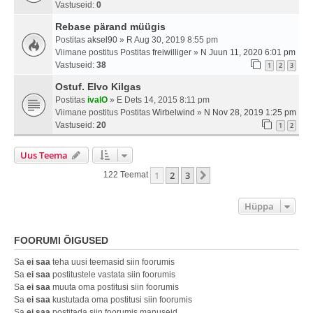
Vastuseid:
0
Rebase pärand müügis
Postitas
aksel90
» R Aug 30, 2019 8:55 pm
Viimane postitus Postitas
freiwilliger
»
N Juun 11, 2020 6:01 pm
Vastuseid:
38
1
2
3
Ostuf. Elvo Kilgas
Postitas
ivalO
» E Dets 14, 2015 8:11 pm
Viimane postitus Postitas
Wirbelwind
»
N Nov 28, 2019 1:25 pm
Vastuseid:
20
1
2
Uus Teema
1
2
3
Järgmine
122 Teemat
Hüppa
FOORUMI ÕIGUSED
Sa
ei saa
teha uusi teemasid siin foorumis
Sa
ei saa
postitustele vastata siin foorumis
Sa
ei saa
muuta oma postitusi siin foorumis
Sa
ei saa
kustutada oma postitusi siin foorumis
Sa
ei saa
postitada siin foorumis manuseid