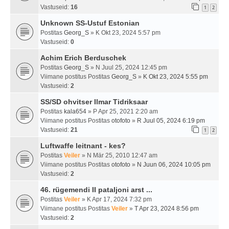
Vastuseid:
16
1
2
Unknown SS-Ustuf Estonian
Postitas
Georg_S
» K Okt 23, 2024 5:57 pm
Vastuseid:
0
Achim Erich Berduschek
Postitas
Georg_S
» N Juul 25, 2024 12:45 pm
Viimane postitus Postitas
Georg_S
»
K Okt 23, 2024 5:55 pm
Vastuseid:
2
SS/SD ohvitser Ilmar Tidriksaar
Postitas
kala654
» P Apr 25, 2021 2:20 am
Viimane postitus Postitas
otofoto
»
R Juul 05, 2024 6:19 pm
Vastuseid:
21
1
2
Luftwaffe leitnant - kes?
Postitas
Veiler
» N Mär 25, 2010 12:47 am
Viimane postitus Postitas
otofoto
»
N Juun 06, 2024 10:05 pm
Vastuseid:
2
46. rügemendi II pataljoni arst ...
Postitas
Veiler
» K Apr 17, 2024 7:32 pm
Viimane postitus Postitas
Veiler
»
T Apr 23, 2024 8:56 pm
Vastuseid:
2