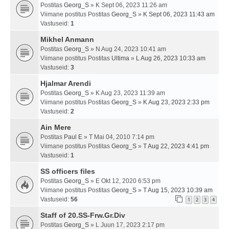
Postitas
Georg_S
» K Sept 06, 2023 11:26 am
Viimane postitus Postitas
Georg_S
»
K Sept 06, 2023 11:43 am
Vastuseid:
1
Mikhel Anmann
Postitas
Georg_S
» N Aug 24, 2023 10:41 am
Viimane postitus Postitas
Ultima
»
L Aug 26, 2023 10:33 am
Vastuseid:
3
Hjalmar Arendi
Postitas
Georg_S
» K Aug 23, 2023 11:39 am
Viimane postitus Postitas
Georg_S
»
K Aug 23, 2023 2:33 pm
Vastuseid:
2
Ain Mere
Postitas
Paul E
» T Mai 04, 2010 7:14 pm
Viimane postitus Postitas
Georg_S
»
T Aug 22, 2023 4:41 pm
Vastuseid:
1
SS officers files
Postitas
Georg_S
» E Okt 12, 2020 6:53 pm
Viimane postitus Postitas
Georg_S
»
T Aug 15, 2023 10:39 am
Vastuseid:
56
1
2
3
4
Staff of 20.SS-Frw.Gr.Div
Postitas
Georg_S
» L Juun 17, 2023 2:17 pm