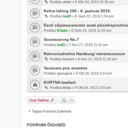
Postitas
aleks
»
E Mär 04, 2019 10:36 am
Kehra lahing 100 - 6. jaanuar 2019.
Postitas
ivalO
»
K Jaan 02, 2019 1:54 pm
Eesti sõjamuuseumis avati püsiekspositsio
Postitas
Kriuks
»
E Dets 10, 2018 11:02 pm
Soomusrong No.7
Postitas
ivalO
»
T Nov 27, 2018 11:32 pm
Rahvusvaheline Hamburgi meremuuseum
Postitas
tossom
»
K Nov 14, 2018 11:26 am
Vanavara poe avamine
Postitas
igasugust
»
P Okt 28, 2018 3:14 pm
KURTNA laadast
Postitas
Borja
»
P Okt 04, 2015 3:55 pm
Uus Teema
Tagasi Foorumi Esilehele
FOORUMI ÕIGUSED