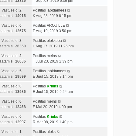
aatamisi:
12825
T Sept 03, 2019 6:36 pm
Vastuseid:
2
Postitas
labidamees
aatamisi:
14015
K Aug 28, 2019 6:15 pm
Vastuseid:
0
Postitas
ARQUILLE
aatamisi:
12675
E Aug 19, 2019 3:50 pm
Vastuseid:
8
Postitas
plekkpea
aatamisi:
26350
L Aug 17, 2019 11:26 pm
Vastuseid:
2
Postitas
meins
aatamisi:
16036
T Juul 23, 2019 2:39 pm
Vastuseid:
5
Postitas
labidamees
aatamisi:
19599
E Juul 15, 2019 9:14 pm
Vastuseid:
0
Postitas
Kriuks
aatamisi:
13986
E Juul 15, 2019 9:24 am
Vastuseid:
0
Postitas
meins
aatamisi:
12468
E Mai 20, 2019 4:00 pm
Vastuseid:
0
Postitas
Kriuks
aatamisi:
12997
R Mär 08, 2019 1:40 pm
Vastuseid:
1
Postitas
aleks