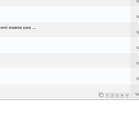
V
V
oni osana uus ...
V
V
V
V
Va
1
2
3
4
5