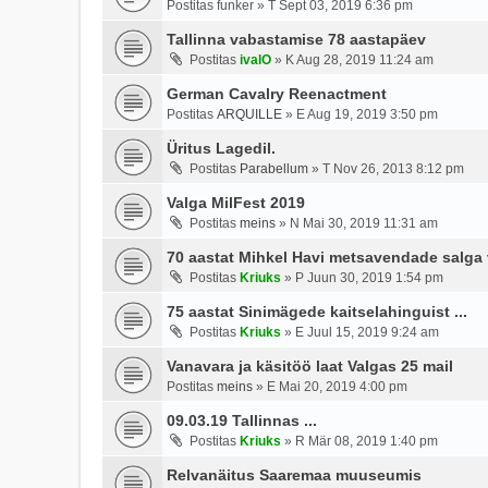
Postitas
funker
»
T Sept 03, 2019 6:36 pm
Tallinna vabastamise 78 aastapäev
Postitas
ivalO
»
K Aug 28, 2019 11:24 am
German Cavalry Reenactment
Postitas
ARQUILLE
»
E Aug 19, 2019 3:50 pm
Üritus Lagedil.
Postitas
Parabellum
»
T Nov 26, 2013 8:12 pm
Valga MilFest 2019
Postitas
meins
»
N Mai 30, 2019 11:31 am
70 aastat Mihkel Havi metsavendade salga v
Postitas
Kriuks
»
P Juun 30, 2019 1:54 pm
75 aastat Sinimägede kaitselahinguist ...
Postitas
Kriuks
»
E Juul 15, 2019 9:24 am
Vanavara ja käsitöö laat Valgas 25 mail
Postitas
meins
»
E Mai 20, 2019 4:00 pm
09.03.19 Tallinnas ...
Postitas
Kriuks
»
R Mär 08, 2019 1:40 pm
Relvanäitus Saaremaa muuseumis