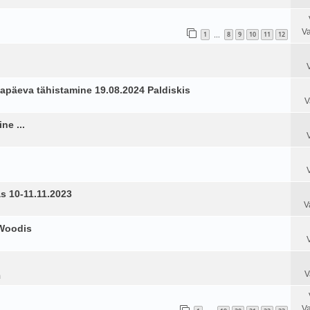
Va
1
8
9
10
11
12
…
päeva tähistamine 19.08.2024 Paldiskis
V
ne ...
s 10-11.11.2023
V
 Woodis
V
m
Va