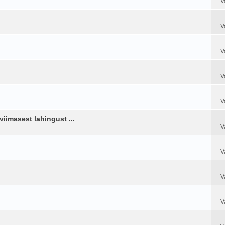
V
V
V
V
V
iimasest lahingust ...
V
V
V
V