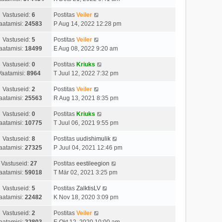
Vastuseid:
6
Postitas
Veiler
aatamisi:
24583
P Aug 14, 2022 12:28 pm
Vastuseid:
5
Postitas
Veiler
aatamisi:
18499
E Aug 08, 2022 9:20 am
Vastuseid:
0
Postitas
Kriuks
Vaatamisi:
8964
T Juul 12, 2022 7:32 pm
Vastuseid:
2
Postitas
Veiler
aatamisi:
25563
R Aug 13, 2021 8:35 pm
Vastuseid:
0
Postitas
Kriuks
aatamisi:
10775
T Juul 06, 2021 9:55 pm
Vastuseid:
8
Postitas
uudishimulik
aatamisi:
27325
P Juul 04, 2021 12:46 pm
Vastuseid:
27
Postitas
eestileegion
aatamisi:
59018
T Mär 02, 2021 3:25 pm
Vastuseid:
5
Postitas
ZalktisLV
aatamisi:
22482
K Nov 18, 2020 3:09 pm
Vastuseid:
2
Postitas
Veiler
aatamisi:
22803
E Okt 12, 2020 10:00 am