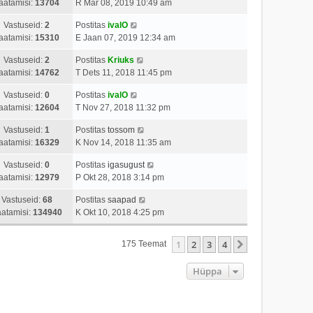
aatamisi:
13704
R Mär 08, 2019 10:49 am
Vastuseid:
2
Postitas
ivalO
aatamisi:
15310
E Jaan 07, 2019 12:34 am
Vastuseid:
2
Postitas
Kriuks
aatamisi:
14762
T Dets 11, 2018 11:45 pm
Vastuseid:
0
Postitas
ivalO
aatamisi:
12604
T Nov 27, 2018 11:32 pm
Vastuseid:
1
Postitas
tossom
aatamisi:
16329
K Nov 14, 2018 11:35 am
Vastuseid:
0
Postitas
igasugust
aatamisi:
12979
P Okt 28, 2018 3:14 pm
Vastuseid:
68
Postitas
saapad
atamisi:
134940
K Okt 10, 2018 4:25 pm
1
2
3
4
Järgmine
175 Teemat
Hüppa