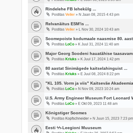
Rindelehe FB lehekülg ...
Postitas
Veiler
»
N Jaan 08, 2015 4:43 pm
Relvanäitus ESM'is ...
Postitas
Veiler
»
L Nov 30, 2024 10:43 am
Soomepoiste kodumaale naasmise 80. aasta
Postitas
LoCo
»
K Juul 31, 2024 11:40 am
Major Georg Soodeni hauatähise taasavami
Postitas
Kriuks
»
K Juul 17, 2024 1:42 pm
80 aastat Sinimägede kaitselahinguist ...
Postitas
Kriuks
»
E Juul 08, 2024 8:22 pm
"KL 105. Vorm ja viis" Kaitseväe Akadeemia
Postitas
LoCo
»
N Nov 09, 2023 10:24 am
U.S. Army Engineer Museum Fort Leonard
Postitas
LoCo
»
E Okt 09, 2023 11:48 am
Königstiger Soomes
Postitas
Kopfschneider
»
N Juun 15, 2023 7:23 p
Eesti ϟϟ-Leegioni Muuseum