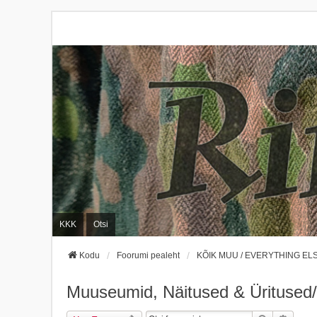
KKK
Otsi
Kodu
Foorumi pealeht
KÕIK MUU / EVERYTHING EL
Muuseumid, Näitused & Üritused