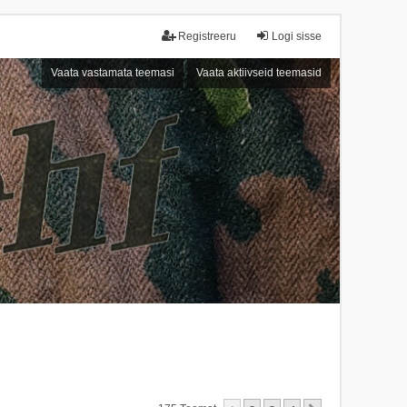
Registreeru
Logi sisse
Vaata vastamata teemasi
Vaata aktiivseid teemasid