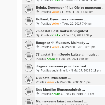
Postitas
Kriuks
»
E Veebr 26, 2007 8:53 pm
Belgia, December 44 La Gleize muuseum ...
Postitas
Veiler
»
E Dets 11, 2017 8:59 pm
Holland, Eyewitness museum ...
Postitas
Veiler
»
T Aug 29, 2017 7:04 pm
78 aastat Eesti kaitselahingutest ...
Postitas
Kriuks
»
T Juul 12, 2022 7:32 pm
Baugnez 44 Museum, Malmedy ...
Postitas
Veiler
»
R Veebr 09, 2018 3:21 pm
77 aastat Sinimägede kaitselahinguist ...
Postitas
Kriuks
»
T Juul 06, 2021 9:55 pm
Jõgeva vanavara ja militaar laat.
Postitas
uudishimulik
»
N Mai 17, 2018 2:11 pm
Okupats. muuseum ...
Postitas
Veiler
»
N Veebr 09, 2006 9:51 pm
Uus kinofilm lõunanaabritelt ...
Postitas
Kriuks
»
L Nov 16, 2019 2:14 pm
Mannekeene laiast maailmast ...