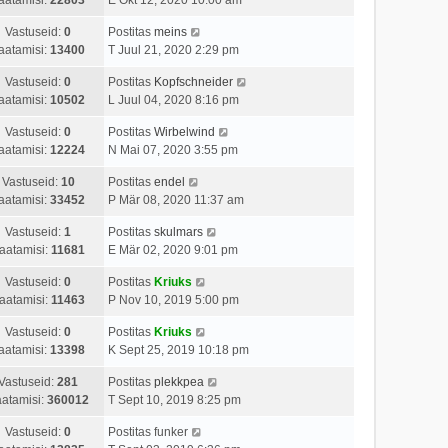
Vastuseid:
0
Postitas
meins
aatamisi:
13400
T Juul 21, 2020 2:29 pm
Vastuseid:
0
Postitas
Kopfschneider
aatamisi:
10502
L Juul 04, 2020 8:16 pm
Vastuseid:
0
Postitas
Wirbelwind
aatamisi:
12224
N Mai 07, 2020 3:55 pm
Vastuseid:
10
Postitas
endel
aatamisi:
33452
P Mär 08, 2020 11:37 am
Vastuseid:
1
Postitas
skulmars
aatamisi:
11681
E Mär 02, 2020 9:01 pm
Vastuseid:
0
Postitas
Kriuks
aatamisi:
11463
P Nov 10, 2019 5:00 pm
Vastuseid:
0
Postitas
Kriuks
aatamisi:
13398
K Sept 25, 2019 10:18 pm
Vastuseid:
281
Postitas
plekkpea
atamisi:
360012
T Sept 10, 2019 8:25 pm
Vastuseid:
0
Postitas
funker