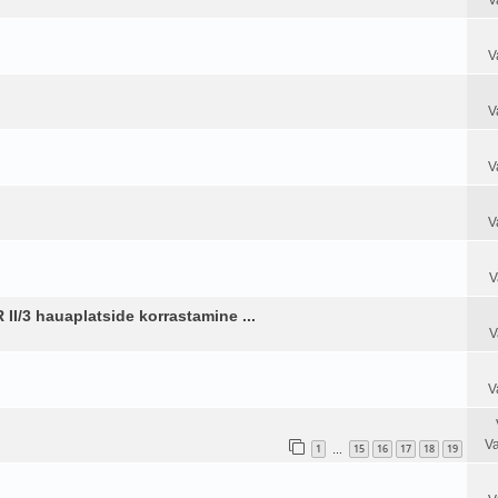
V
V
V
V
V
R II/3 hauaplatside korrastamine ...
V
V
Va
1
15
16
17
18
19
…