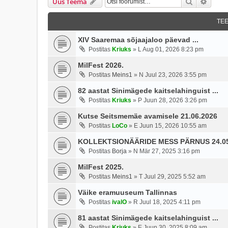
Otsi
Täien
Uus Teema
TE
XIV Saaremaa sõjaajaloo päevad ...
Postitas
Kriuks
»
L Aug 01, 2026 8:23 pm
MilFest 2026.
Postitas
Meins1
»
N Juul 23, 2026 3:55 pm
82 aastat Sinimägede kaitselahinguist ...
Postitas
Kriuks
»
P Juun 28, 2026 3:26 pm
Kutse Seitsmemäe avamisele 21.06.2026
Postitas
LoCo
»
E Juun 15, 2026 10:55 am
KOLLEKTSIONÄÄRIDE MESS PÄRNUS 24.05
Postitas
Borja
»
N Mär 27, 2025 3:16 pm
MilFest 2025.
Postitas
Meins1
»
T Juul 29, 2025 5:52 am
Väike eramuuseum Tallinnas
Postitas
ivalO
»
R Juul 18, 2025 4:11 pm
81 aastat Sinimägede kaitselahinguist ...
Postitas
Kriuks
»
E Juun 30, 2025 8:09 am