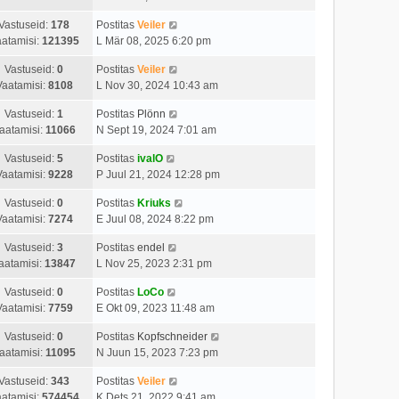
Vastuseid:
178
Postitas
Veiler
atamisi:
121395
L Mär 08, 2025 6:20 pm
Vastuseid:
0
Postitas
Veiler
Vaatamisi:
8108
L Nov 30, 2024 10:43 am
Vastuseid:
1
Postitas
Plönn
aatamisi:
11066
N Sept 19, 2024 7:01 am
Vastuseid:
5
Postitas
ivalO
Vaatamisi:
9228
P Juul 21, 2024 12:28 pm
Vastuseid:
0
Postitas
Kriuks
Vaatamisi:
7274
E Juul 08, 2024 8:22 pm
Vastuseid:
3
Postitas
endel
aatamisi:
13847
L Nov 25, 2023 2:31 pm
Vastuseid:
0
Postitas
LoCo
Vaatamisi:
7759
E Okt 09, 2023 11:48 am
Vastuseid:
0
Postitas
Kopfschneider
aatamisi:
11095
N Juun 15, 2023 7:23 pm
Vastuseid:
343
Postitas
Veiler
atamisi:
574454
K Dets 21, 2022 9:41 am