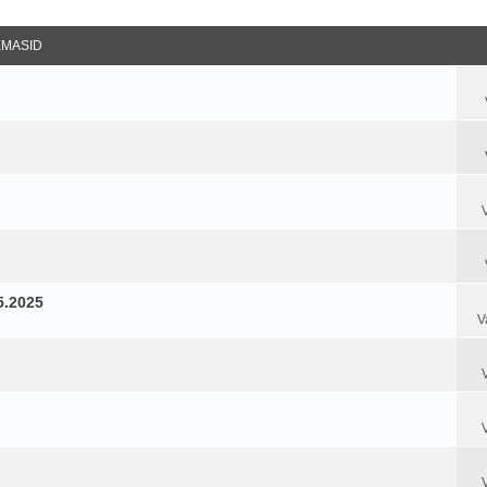
datud Otsing
EMASID
.2025
V