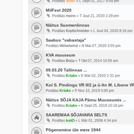
Postitas
Veiler
»
L Sept 02, 2017 9:49 pm
MilFest 2020
Postitas
meins
»
T Juul 21, 2020 2:29 pm
Näitus Suomenlinnas
Postitas
Kopfschneider
»
L Juul 04, 2020 8:16 pm
Saabus "vabastaja"
Postitas
Wirbelwind
»
N Mai 07, 2020 3:55 pm
KVA muuseum
Postitas
Borja
»
T Okt 07, 2014 10:50 am
09.03.20 Tallinnas ...
Postitas
Kriuks
»
E Mär 02, 2020 2:31 pm
Kol S. Pindingu VR II/2 ja ü-ltn M. Libene V
Postitas
Kriuks
»
P Nov 10, 2019 5:00 pm
Näitus SÕJA KAJA Pärnu Muuseumis ...
Postitas
Kriuks
»
K Sept 25, 2019 10:18 pm
SAAREMAA SÕJAVARA SELTS
Postitas
ivalO
»
L Mär 01, 2008 4:34 pm
Põgenemine üle mere 1944