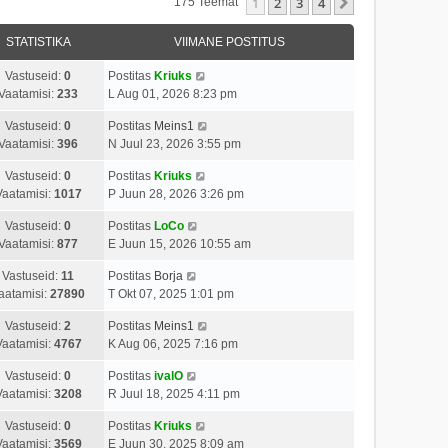
1
2
3
4
Järgmine
175 Teemat
STATISTIKA
VIIMANE POSTITUS
Vastuseid:
0
Postitas
Kriuks
Vaatamisi:
233
L Aug 01, 2026 8:23 pm
Vastuseid:
0
Postitas
Meins1
Vaatamisi:
396
N Juul 23, 2026 3:55 pm
Vastuseid:
0
Postitas
Kriuks
Vaatamisi:
1017
P Juun 28, 2026 3:26 pm
Vastuseid:
0
Postitas
LoCo
Vaatamisi:
877
E Juun 15, 2026 10:55 am
Vastuseid:
11
Postitas
Borja
aatamisi:
27890
T Okt 07, 2025 1:01 pm
Vastuseid:
2
Postitas
Meins1
Vaatamisi:
4767
K Aug 06, 2025 7:16 pm
Vastuseid:
0
Postitas
ivalO
Vaatamisi:
3208
R Juul 18, 2025 4:11 pm
Vastuseid:
0
Postitas
Kriuks
Vaatamisi:
3569
E Juun 30, 2025 8:09 am