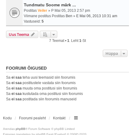
Tundmatu Soome märk ...
Postitas
Veiler
» P Mai 05, 2013 2:57 pm
Viimane postitus Postitas
Ben
»
E Mai 06, 2013 10:31 am
Vastuseid:
5
Uus Teema
7 Teemat •
1
. Leht
1
-st
Hüppa
FOORUMI ÕIGUSED
Sa
ei saa
teha uusi teemasid siin foorumis
Sa
ei saa
postitustele vastata siin foorumis
Sa
ei saa
muuta oma postitusi siin foorumis
Sa
ei saa
kustutada oma postitusi siin foorumis
Sa
ei saa
postitada siin foorumis manuseid
Kodu
Foorumi pealeht
Kontakt
Arendas
phpBB
® Forum Software © phpBB Limited
Estonian translation by phpBB Eesti [Exabot] © 2008*-2020