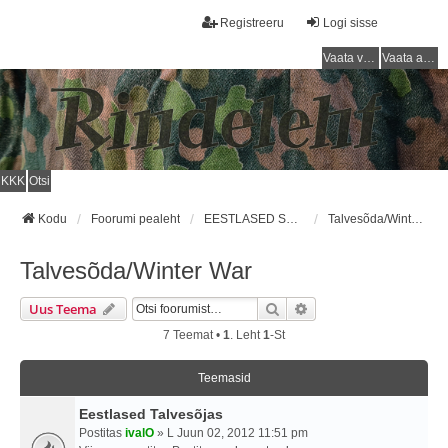
Registreeru
Logi sisse
Vaata vastamata teemasi
Vaata aktiivseid teemasid
KKK
Otsi
Kodu
Foorumi pealeht
EESTLASED SOOME ARMEES / ESTONIANS IN FINNISH ARMY
Talvesõda/Winter War
Talvesõda/Winter War
Otsi
Täiendatud Otsing
Uus Teema
7 Teemat •
1
. Leht
1
-st
Teemasid
Eestlased Talvesõjas
Postitas
ivalO
» L Juun 02, 2012 11:51 pm