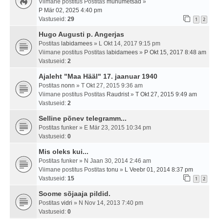
Viimane postitus Postitas
muhumetsad
»
P Mär 02, 2025 4:40 pm
Vastuseid:
29
1
2
Hugo Augusti p. Angerjas
Postitas
labidamees
» L Okt 14, 2017 9:15 pm
Viimane postitus Postitas
labidamees
»
P Okt 15, 2017 8:48 am
Vastuseid:
2
Ajaleht "Maa Hääl" 17. jaanuar 1940
Postitas
nonn
» T Okt 27, 2015 9:36 am
Viimane postitus Postitas
Raudrist
»
T Okt 27, 2015 9:49 am
Vastuseid:
2
Selline põnev telegramm...
Postitas
funker
» E Mär 23, 2015 10:34 pm
Vastuseid:
0
Mis oleks kui...
Postitas
funker
» N Jaan 30, 2014 2:46 am
Viimane postitus Postitas
tonu
»
L Veebr 01, 2014 8:37 pm
Vastuseid:
15
1
2
Soome sõjaaja pildid.
Postitas
vidri
» N Nov 14, 2013 7:40 pm
Vastuseid:
0