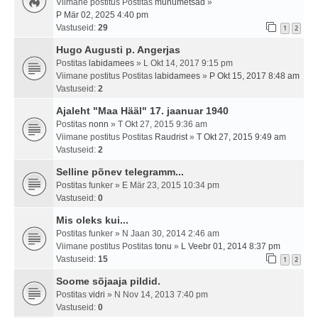
Viimane postitus Postitas
muhumetsad
»
P Mär 02, 2025 4:40 pm
Vastuseid:
29
1
2
Hugo Augusti p. Angerjas
Postitas
labidamees
» L Okt 14, 2017 9:15 pm
Viimane postitus Postitas
labidamees
»
P Okt 15, 2017 8:48 am
Vastuseid:
2
Ajaleht "Maa Hääl" 17. jaanuar 1940
Postitas
nonn
» T Okt 27, 2015 9:36 am
Viimane postitus Postitas
Raudrist
»
T Okt 27, 2015 9:49 am
Vastuseid:
2
Selline põnev telegramm...
Postitas
funker
» E Mär 23, 2015 10:34 pm
Vastuseid:
0
Mis oleks kui...
Postitas
funker
» N Jaan 30, 2014 2:46 am
Viimane postitus Postitas
tonu
»
L Veebr 01, 2014 8:37 pm
Vastuseid:
15
1
2
Soome sõjaaja pildid.
Postitas
vidri
» N Nov 14, 2013 7:40 pm
Vastuseid:
0