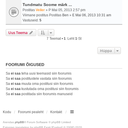
Tundmatu Soome märk ...
Postitas
Veiler
» P Mai 05, 2013 2:57 pm
Viimane postitus Postitas
Ben
»
E Mai 06, 2013 10:31 am
Vastuseid:
5
Uus Teema
7 Teemat •
1
. Leht
1
-st
Hüppa
FOORUMI ÕIGUSED
Sa
ei saa
teha uusi teemasid siin foorumis
Sa
ei saa
postitustele vastata siin foorumis
Sa
ei saa
muuta oma postitusi siin foorumis
Sa
ei saa
kustutada oma postitusi siin foorumis
Sa
ei saa
postitada siin foorumis manuseid
Kodu
Foorumi pealeht
Kontakt
Arendas
phpBB
® Forum Software © phpBB Limited
Estonian translation by phpBB Eesti [Exabot] © 2008*-2020