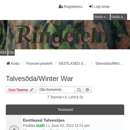
Registreeru
Logi sisse
Vaata vastamata teemasi
Vaata aktiivseid teemasid
KKK
Otsi
Kodu
Foorumi pealeht
EESTLASED SOOME ARMEES / ESTONIANS IN FINNISH ARMY
Talvesõda/Winter War
Talvesõda/Winter War
Otsi
Täiendatud Otsing
Uus Teema
7 Teemat •
1
. Leht
1
-st
Teemasid
Eestlased Talvesõjas
Postitas
ivalO
» L Juun 02, 2012 11:51 pm