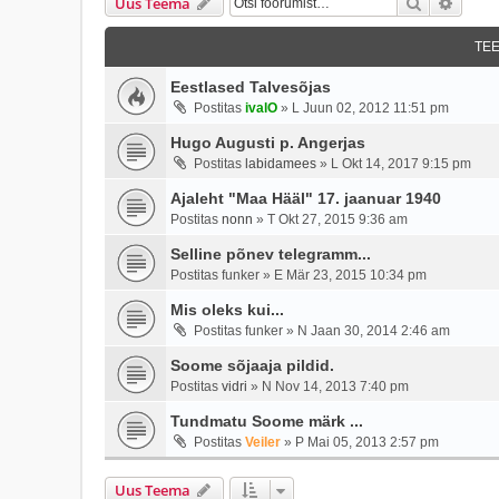
Otsi
Täien
Uus Teema
TE
Eestlased Talvesõjas
Postitas
ivalO
»
L Juun 02, 2012 11:51 pm
Hugo Augusti p. Angerjas
Postitas
labidamees
»
L Okt 14, 2017 9:15 pm
Ajaleht "Maa Hääl" 17. jaanuar 1940
Postitas
nonn
»
T Okt 27, 2015 9:36 am
Selline põnev telegramm...
Postitas
funker
»
E Mär 23, 2015 10:34 pm
Mis oleks kui...
Postitas
funker
»
N Jaan 30, 2014 2:46 am
Soome sõjaaja pildid.
Postitas
vidri
»
N Nov 14, 2013 7:40 pm
Tundmatu Soome märk ...
Postitas
Veiler
»
P Mai 05, 2013 2:57 pm
Uus Teema