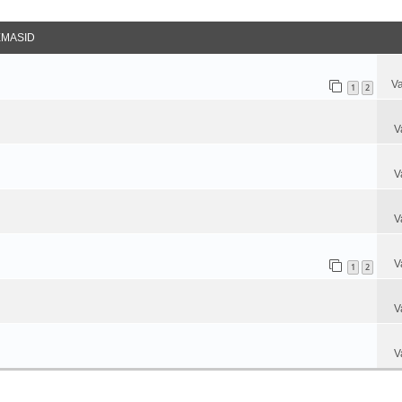
datud Otsing
EMASID
Va
1
2
V
V
V
V
1
2
V
V