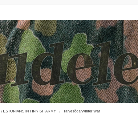
 ESTONIANS IN FINNISH ARMY
Talvesõda/Winter War