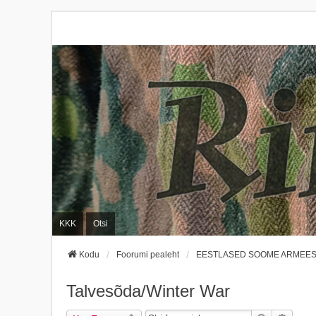
KKK
Otsi
Kodu
Foorumi pealeht
EESTLASED SOOME ARMEES /
Talvesõda/Winter War