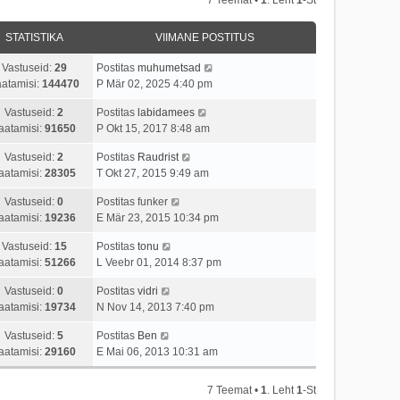
STATISTIKA
VIIMANE POSTITUS
Vastuseid:
29
Postitas
muhumetsad
atamisi:
144470
P Mär 02, 2025 4:40 pm
Vastuseid:
2
Postitas
labidamees
aatamisi:
91650
P Okt 15, 2017 8:48 am
Vastuseid:
2
Postitas
Raudrist
aatamisi:
28305
T Okt 27, 2015 9:49 am
Vastuseid:
0
Postitas
funker
aatamisi:
19236
E Mär 23, 2015 10:34 pm
Vastuseid:
15
Postitas
tonu
aatamisi:
51266
L Veebr 01, 2014 8:37 pm
Vastuseid:
0
Postitas
vidri
aatamisi:
19734
N Nov 14, 2013 7:40 pm
Vastuseid:
5
Postitas
Ben
aatamisi:
29160
E Mai 06, 2013 10:31 am
7 Teemat •
1
. Leht
1
-st