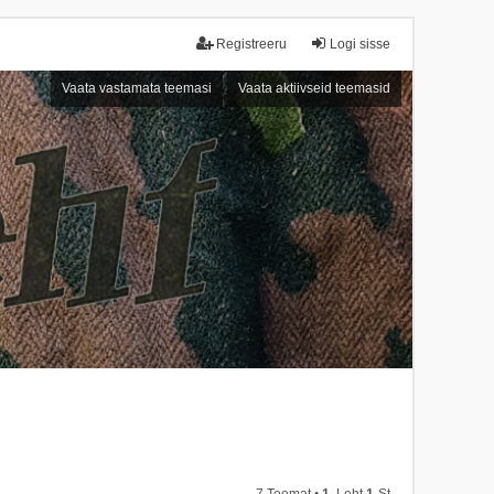
Registreeru
Logi sisse
Vaata vastamata teemasi
Vaata aktiivseid teemasid
7 Teemat •
1
. Leht
1
-st