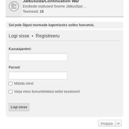
Jätkusõda/Continuation War
Eestlaste osalusest Soome Jätkusõjas ...
Teemasid:
16
Sul pole õigusi teemade lugemiseks selles foorumis.
Logi sisse
•
Registreeru
Kasutajanimi:
Parool:
Mäleta mind
Varja minu foorumilolekut sellel sessioonil
Hüppa