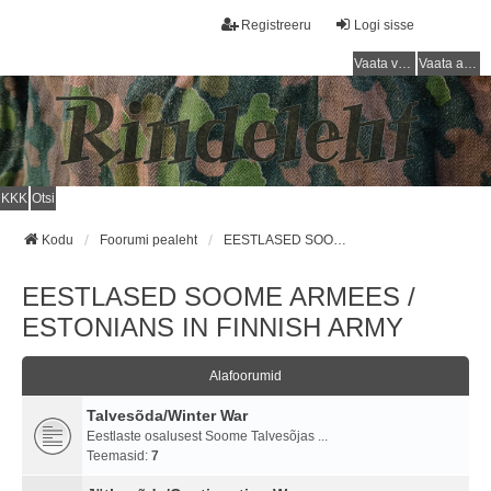
Registreeru
Logi sisse
Vaata vastamata teemasi
Vaata aktiivseid teemasid
KKK
Otsi
Kodu
Foorumi pealeht
EESTLASED SOOME ARMEES / ESTONIANS IN FINNISH ARMY
EESTLASED SOOME ARMEES /
ESTONIANS IN FINNISH ARMY
Alafoorumid
Talvesõda/Winter War
Eestlaste osalusest Soome Talvesõjas ...
Teemasid:
7