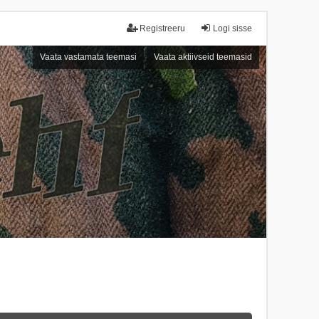
Registreeru
Logi sisse
Vaata vastamata teemasi
Vaata aktiivseid teemasid