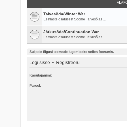
ALAF
Talvesõda/Winter War
Eestlaste osalusest Soome Talvesõjas ...
Jätkusõda/Continuation War
Eestlaste osalusest Soome Jätkusõjas ...
Sul pole õigusi teemade lugemiseks selles foorumis.
Logi sisse
•
Registreeru
Kasutajanimi:
Parool: