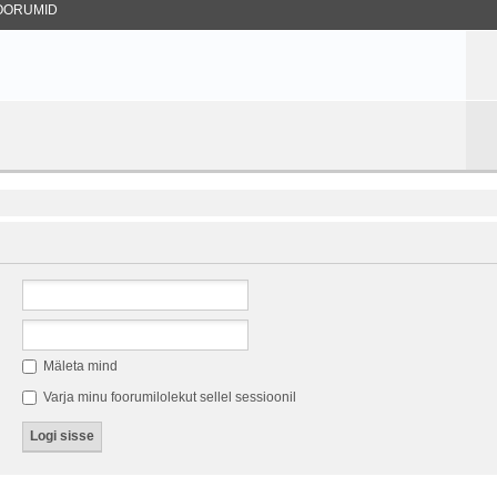
OORUMID
Mäleta mind
Varja minu foorumilolekut sellel sessioonil