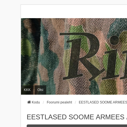
KKK
Otsi
Kodu
Foorumi pealeht
EESTLASED SOOME ARMEES /
EESTLASED SOOME ARMEES /