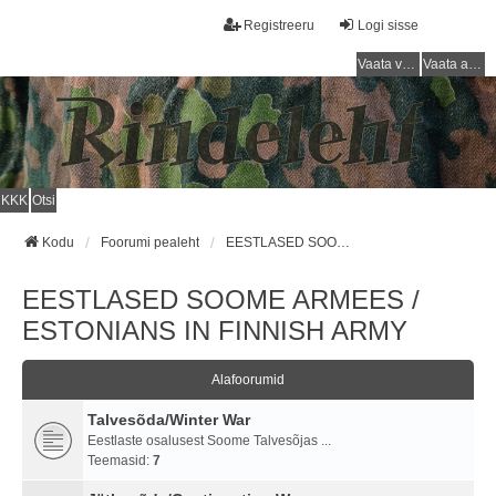
Registreeru
Logi sisse
Vaata vastamata teemasi
Vaata aktiivseid teemasid
KKK
Otsi
Kodu
Foorumi pealeht
EESTLASED SOOME ARMEES / ESTONIANS IN FINNISH ARMY
EESTLASED SOOME ARMEES /
ESTONIANS IN FINNISH ARMY
Alafoorumid
Talvesõda/Winter War
Eestlaste osalusest Soome Talvesõjas ...
Teemasid:
7