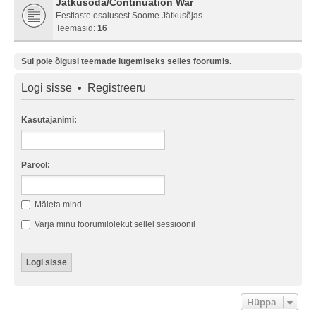
Jätkusõda/Continuation War
Eestlaste osalusest Soome Jätkusõjas ...
Teemasid:
16
Sul pole õigusi teemade lugemiseks selles foorumis.
Logi sisse
•
Registreeru
Kasutajanimi:
Parool:
Mäleta mind
Varja minu foorumilolekut sellel sessioonil
Hüppa