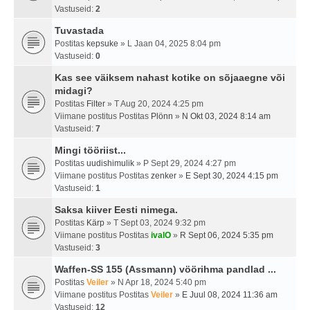
Vastuseid:
2
Tuvastada
Postitas
kepsuke
» L Jaan 04, 2025 8:04 pm
Vastuseid:
0
Kas see väiksem nahast kotike on sõjaaegne või
midagi?
Postitas
Filter
» T Aug 20, 2024 4:25 pm
Viimane postitus Postitas
Plönn
»
N Okt 03, 2024 8:14 am
Vastuseid:
7
Mingi tööriist...
Postitas
uudishimulik
» P Sept 29, 2024 4:27 pm
Viimane postitus Postitas
zenker
»
E Sept 30, 2024 4:15 pm
Vastuseid:
1
Saksa kiiver Eesti nimega.
Postitas
Kärp
» T Sept 03, 2024 9:32 pm
Viimane postitus Postitas
ivalO
»
R Sept 06, 2024 5:35 pm
Vastuseid:
3
Waffen-SS 155 (Assmann) vöörihma pandlad ...
Postitas
Veiler
» N Apr 18, 2024 5:40 pm
Viimane postitus Postitas
Veiler
»
E Juul 08, 2024 11:36 am
Vastuseid:
12