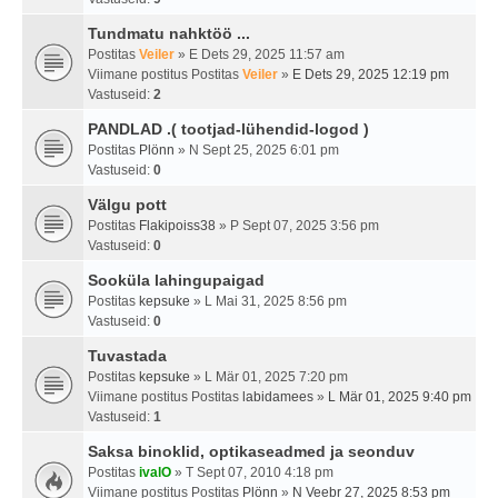
Tundmatu nahktöö ...
Postitas
Veiler
» E Dets 29, 2025 11:57 am
Viimane postitus Postitas
Veiler
»
E Dets 29, 2025 12:19 pm
Vastuseid:
2
PANDLAD .( tootjad-lühendid-logod )
Postitas
Plönn
» N Sept 25, 2025 6:01 pm
Vastuseid:
0
Välgu pott
Postitas
Flakipoiss38
» P Sept 07, 2025 3:56 pm
Vastuseid:
0
Sooküla lahingupaigad
Postitas
kepsuke
» L Mai 31, 2025 8:56 pm
Vastuseid:
0
Tuvastada
Postitas
kepsuke
» L Mär 01, 2025 7:20 pm
Viimane postitus Postitas
labidamees
»
L Mär 01, 2025 9:40 pm
Vastuseid:
1
Saksa binoklid, optikaseadmed ja seonduv
Postitas
ivalO
» T Sept 07, 2010 4:18 pm
Viimane postitus Postitas
Plönn
»
N Veebr 27, 2025 8:53 pm