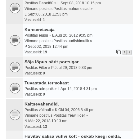
Postitas
Danel80
» L Sept 08, 2018 10:15 pm
Viimane postitus Postitas
muhumetsad
»
L Sept 08, 2018 11:53 pm
Vastuseid:
1
Konserviavaja
Postitas
eiusu
» E Aug 20, 2012 9:35 pm
Viimane postitus Postitas
uudishimulik
»
P Sept 02, 2018 12:44 pm
Vastuseid:
19
1
2
Sõja lõpus pärit portsigar
Postitas
Filter
» P Juul 29, 2018 9:33 pm
Vastuseid:
0
Tuvastada termokast
Postitas
retropaik
» L Apr 14, 2018 4:31 pm
Vastuseid:
0
Kaitsevahendid.
Postitas
välihall
» K Okt 04, 2006 8:48 pm
Viimane postitus Postitas
freiwilliger
»
N Mär 22, 2018 10:13 am
Vastuseid:
13
Huvitav saksa vuhvi kott - oskab keegi öelda,