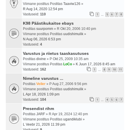
Viimane postitus Postitas
Taaviw126
»
R Aug 14, 2020 12:54 pm
Vastuseid:
110
1
5
6
7
8
…
K98 Päästikukaitse ebays
Postitas
suurpomm
» R Okt 20, 2006 10:40 pm
Viimane postitus Postitas
uudishimulik
»
N Aug 06, 2026 6:53 pm
Vastuseid:
4
Varustus ja riietus taaskasutuses
Postitas
divine
» P Okt 25, 2009 10:35 am
Viimane postitus Postitas
LoCo
»
K Juun 17, 2026 8:45 am
Vastuseid:
162
1
8
9
10
11
…
Nimeline varustus ...
Postitas
Veiler
» P Aug 27, 2006 9:56 pm
Viimane postitus Postitas
uudishimulik
»
L Apr 18, 2026 1:09 pm
Vastuseid:
104
1
4
5
6
7
…
Presendist rihm
Postitas
JARF
» R Apr 19, 2024 12:40 pm
Viimane postitus Postitas
ugandiklubi
»
L Veebr 21, 2026 11:39 pm
Vastuseid:
9