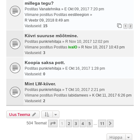
millega tegu?
Postitas
Vanatehnika
» E Okt 09, 2017 7:20 pm
Viimane postitus Postitas
eestileegion
»
R Veebr 09, 2018 8:49 am
Vastuseid:
15
1
2
Kiivri suuruse mõõtmine.
Postitas
punkriehitaja
» R Nov 10, 2017 12:02 pm
Viimane postitus Postitas
ivalO
»
R Nov 10, 2017 10:43 pm
Vastuseid:
3
Koopia saksa pott.
Postitas
punkriehitaja
» E Okt 16, 2017 1:28 pm
Vastuseid:
0
Mint LW-kiiver.
Postitas
punkriehitaja
» T Okt 10, 2017 2:21 pm
Viimane postitus Postitas
labidamees
»
K Okt 11, 2017 6:26 pm
Vastuseid:
2
Uus Teema
1
. Leht
11
-st
1
2
3
4
5
11
Järgmine
504 Teemat
…
Hüppa