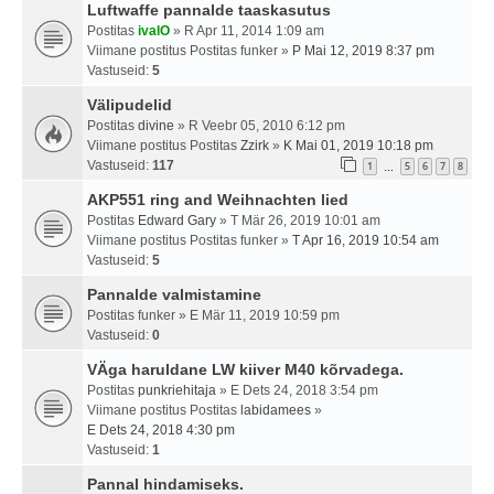
Luftwaffe pannalde taaskasutus
Postitas
ivalO
» R Apr 11, 2014 1:09 am
Viimane postitus Postitas
funker
»
P Mai 12, 2019 8:37 pm
Vastuseid:
5
Välipudelid
Postitas
divine
» R Veebr 05, 2010 6:12 pm
Viimane postitus Postitas
Zzirk
»
K Mai 01, 2019 10:18 pm
Vastuseid:
117
1
5
6
7
8
…
AKP551 ring and Weihnachten lied
Postitas
Edward Gary
» T Mär 26, 2019 10:01 am
Viimane postitus Postitas
funker
»
T Apr 16, 2019 10:54 am
Vastuseid:
5
Pannalde valmistamine
Postitas
funker
» E Mär 11, 2019 10:59 pm
Vastuseid:
0
VÄga haruldane LW kiiver M40 kõrvadega.
Postitas
punkriehitaja
» E Dets 24, 2018 3:54 pm
Viimane postitus Postitas
labidamees
»
E Dets 24, 2018 4:30 pm
Vastuseid:
1
Pannal hindamiseks.