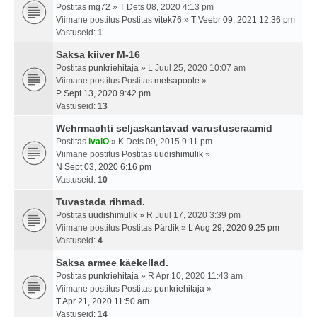
Postitas
mg72
» T Dets 08, 2020 4:13 pm
Viimane postitus Postitas
vitek76
»
T Veebr 09, 2021 12:36 pm
Vastuseid:
1
Saksa kiiver M-16
Postitas
punkriehitaja
» L Juul 25, 2020 10:07 am
Viimane postitus Postitas
metsapoole
»
P Sept 13, 2020 9:42 pm
Vastuseid:
13
Wehrmachti seljaskantavad varustuseraamid
Postitas
ivalO
» K Dets 09, 2015 9:11 pm
Viimane postitus Postitas
uudishimulik
»
N Sept 03, 2020 6:16 pm
Vastuseid:
10
Tuvastada rihmad.
Postitas
uudishimulik
» R Juul 17, 2020 3:39 pm
Viimane postitus Postitas
Pärdik
»
L Aug 29, 2020 9:25 pm
Vastuseid:
4
Saksa armee käekellad.
Postitas
punkriehitaja
» R Apr 10, 2020 11:43 am
Viimane postitus Postitas
punkriehitaja
»
T Apr 21, 2020 11:50 am
Vastuseid:
14