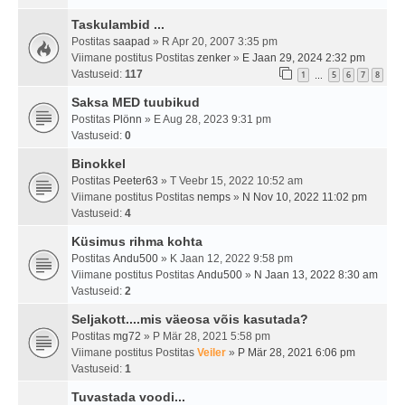
Taskulambid ...
Postitas
saapad
» R Apr 20, 2007 3:35 pm
Viimane postitus Postitas
zenker
»
E Jaan 29, 2024 2:32 pm
Vastuseid:
117
1
5
6
7
8
…
Saksa MED tuubikud
Postitas
Plönn
» E Aug 28, 2023 9:31 pm
Vastuseid:
0
Binokkel
Postitas
Peeter63
» T Veebr 15, 2022 10:52 am
Viimane postitus Postitas
nemps
»
N Nov 10, 2022 11:02 pm
Vastuseid:
4
Küsimus rihma kohta
Postitas
Andu500
» K Jaan 12, 2022 9:58 pm
Viimane postitus Postitas
Andu500
»
N Jaan 13, 2022 8:30 am
Vastuseid:
2
Seljakott....mis väeosa võis kasutada?
Postitas
mg72
» P Mär 28, 2021 5:58 pm
Viimane postitus Postitas
Veiler
»
P Mär 28, 2021 6:06 pm
Vastuseid:
1
Tuvastada voodi...