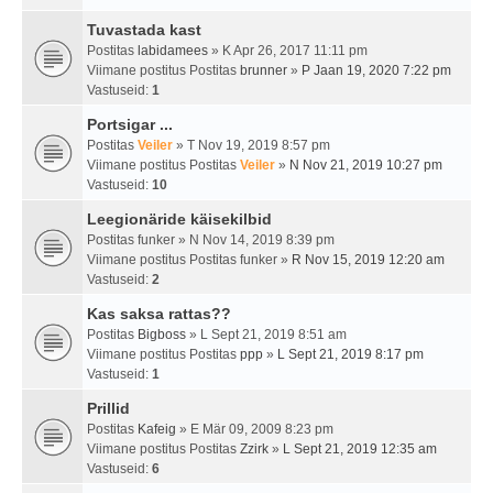
Tuvastada kast
Postitas
labidamees
» K Apr 26, 2017 11:11 pm
Viimane postitus Postitas
brunner
»
P Jaan 19, 2020 7:22 pm
Vastuseid:
1
Portsigar ...
Postitas
Veiler
» T Nov 19, 2019 8:57 pm
Viimane postitus Postitas
Veiler
»
N Nov 21, 2019 10:27 pm
Vastuseid:
10
Leegionäride käisekilbid
Postitas
funker
» N Nov 14, 2019 8:39 pm
Viimane postitus Postitas
funker
»
R Nov 15, 2019 12:20 am
Vastuseid:
2
Kas saksa rattas??
Postitas
Bigboss
» L Sept 21, 2019 8:51 am
Viimane postitus Postitas
ppp
»
L Sept 21, 2019 8:17 pm
Vastuseid:
1
Prillid
Postitas
Kafeig
» E Mär 09, 2009 8:23 pm
Viimane postitus Postitas
Zzirk
»
L Sept 21, 2019 12:35 am
Vastuseid:
6