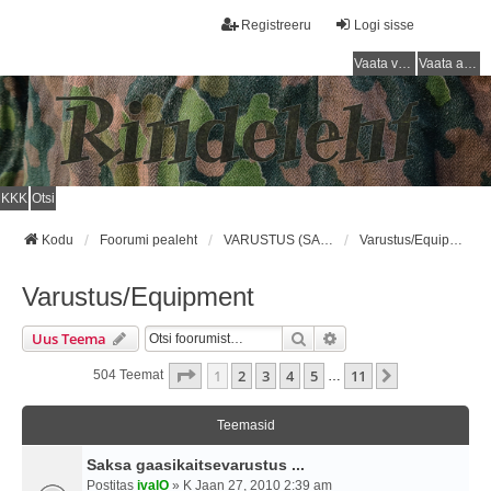
Registreeru
Logi sisse
Vaata vastamata teemasi
Vaata aktiivseid teemasid
KKK
Otsi
Kodu
Foorumi pealeht
VARUSTUS (SAKSA SÕJAVÄGI) / EQUIPMENT (GERMAN ARMY)
Varustus/Equipment
Varustus/Equipment
Otsi
Täiendatud Otsing
Uus Teema
1
. Leht
11
-st
1
2
3
4
5
11
Järgmine
504 Teemat
…
Teemasid
Saksa gaasikaitsevarustus ...
Postitas
ivalO
» K Jaan 27, 2010 2:39 am