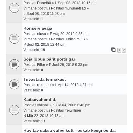
Postitas
Danel80
» L Sept 08, 2018 10:15 pm
Viimane postitus Postitas
muhumetsad
»
L Sept 08, 2018 11:53 pm
Vastuseid:
1
Konserviavaja
Postitas
eiusu
» E Aug 20, 2012 9:35 pm
Viimane postitus Postitas
uudishimulik
»
P Sept 02, 2018 12:44 pm
Vastuseid:
19
1
2
Sõja lõpus pärit portsigar
Postitas
Filter
» P Juul 29, 2018 9:33 pm
Vastuseid:
0
Tuvastada termokast
Postitas
retropaik
» L Apr 14, 2018 4:31 pm
Vastuseid:
0
Kaitsevahendid.
Postitas
välihall
» K Okt 04, 2006 8:48 pm
Viimane postitus Postitas
freiwilliger
»
N Mär 22, 2018 10:13 am
Vastuseid:
13
Huvitav saksa vuhvi kott - oskab keegi öelda,