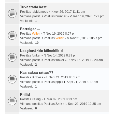
Tuvastada kast
Postitas
labidamees
» K Apr 26, 2017 11:11 pm
Viimane postitus Postitas
brunner
»
P Jaan 19, 2020 7:22 pm
Vastuseid:
1
Portsigar ...
Postitas
Veiler
» T Nov 19, 2019 8:57 pm
Viimane postitus Postitas
Veiler
»
N Nov 21, 2019 10:27 pm
Vastuseid:
10
Leegionäride käisekilbid
Postitas
funker
» N Nov 14, 2019 8:39 pm
Viimane postitus Postitas
funker
»
R Nov 15, 2019 12:20 am
Vastuseid:
2
Kas saksa rattas??
Postitas
Bigboss
» L Sept 21, 2019 8:51 am
Viimane postitus Postitas
ppp
»
L Sept 21, 2019 8:17 pm
Vastuseid:
1
Prillid
Postitas
Kafeig
» E Mär 09, 2009 8:23 pm
Viimane postitus Postitas
Zzirk
»
L Sept 21, 2019 12:35 am
Vastuseid:
6