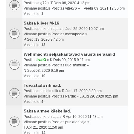
Postitas
mg72
» T Dets 08, 2020 4:13 pm
Viimane postitus Postitas
vitek76
»
T Veebr 09, 2021 12:36 pm
Vastuseid:
1
Saksa kiiver M-16
Postitas
punkriehitaja
» L Juul 25, 2020 10:07 am
Viimane postitus Postitas
metsapoole
»
P Sept 13, 2020 9:42 pm
Vastuseid:
13
Wehrmachti seljaskantavad varustuseraamid
Postitas
ivalO
» K Dets 09, 2015 9:11 pm
Viimane postitus Postitas
uudishimulik
»
N Sept 03, 2020 6:16 pm
Vastuseid:
10
Tuvastada rihmad.
Postitas
uudishimulik
» R Juul 17, 2020 3:39 pm
Viimane postitus Postitas
Pärdik
»
L Aug 29, 2020 9:25 pm
Vastuseid:
4
Saksa armee käekellad.
Postitas
punkriehitaja
» R Apr 10, 2020 11:43 am
Viimane postitus Postitas
punkriehitaja
»
T Apr 21, 2020 11:50 am
Vastuseid:
14