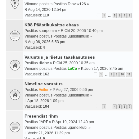
Viimane postitus Postitas
Taaviw126
»
R Aug 14, 2020 12:54 pm
Vastuseid:
110
1
5
6
7
8
…
K98 Päästikukaitse ebays
Postitas
suurpomm
» R Okt 20, 2006 10:40 pm
Viimane postitus Postitas
uudishimulik
»
N Aug 06, 2026 6:53 pm
Vastuseid:
4
Varustus ja riietus taaskasutuses
Postitas
divine
» P Okt 25, 2009 10:35 am
Viimane postitus Postitas
LoCo
»
K Juun 17, 2026 8:45 am
Vastuseid:
162
1
8
9
10
11
…
Nimeline varustus ...
Postitas
Veiler
» P Aug 27, 2006 9:56 pm
Viimane postitus Postitas
uudishimulik
»
L Apr 18, 2026 1:09 pm
Vastuseid:
104
1
4
5
6
7
…
Presendist rihm
Postitas
JARF
» R Apr 19, 2024 12:40 pm
Viimane postitus Postitas
ugandiklubi
»
L Veebr 21, 2026 11:39 pm
Vastuseid:
9