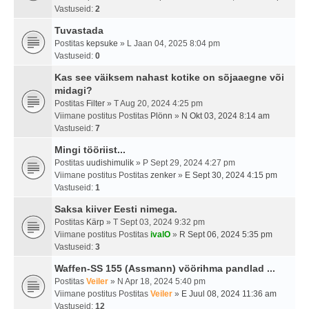
Vastuseid:
2
Tuvastada
Postitas
kepsuke
» L Jaan 04, 2025 8:04 pm
Vastuseid:
0
Kas see väiksem nahast kotike on sõjaaegne või
midagi?
Postitas
Filter
» T Aug 20, 2024 4:25 pm
Viimane postitus Postitas
Plönn
»
N Okt 03, 2024 8:14 am
Vastuseid:
7
Mingi tööriist...
Postitas
uudishimulik
» P Sept 29, 2024 4:27 pm
Viimane postitus Postitas
zenker
»
E Sept 30, 2024 4:15 pm
Vastuseid:
1
Saksa kiiver Eesti nimega.
Postitas
Kärp
» T Sept 03, 2024 9:32 pm
Viimane postitus Postitas
ivalO
»
R Sept 06, 2024 5:35 pm
Vastuseid:
3
Waffen-SS 155 (Assmann) vöörihma pandlad ...
Postitas
Veiler
» N Apr 18, 2024 5:40 pm
Viimane postitus Postitas
Veiler
»
E Juul 08, 2024 11:36 am
Vastuseid:
12