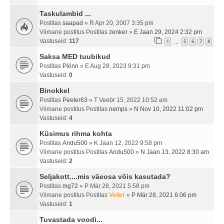
Taskulambid ...
Postitas
saapad
» R Apr 20, 2007 3:35 pm
Viimane postitus Postitas
zenker
»
E Jaan 29, 2024 2:32 pm
Vastuseid:
117
1
5
6
7
8
…
Saksa MED tuubikud
Postitas
Plönn
» E Aug 28, 2023 9:31 pm
Vastuseid:
0
Binokkel
Postitas
Peeter63
» T Veebr 15, 2022 10:52 am
Viimane postitus Postitas
nemps
»
N Nov 10, 2022 11:02 pm
Vastuseid:
4
Küsimus rihma kohta
Postitas
Andu500
» K Jaan 12, 2022 9:58 pm
Viimane postitus Postitas
Andu500
»
N Jaan 13, 2022 8:30 am
Vastuseid:
2
Seljakott....mis väeosa võis kasutada?
Postitas
mg72
» P Mär 28, 2021 5:58 pm
Viimane postitus Postitas
Veiler
»
P Mär 28, 2021 6:06 pm
Vastuseid:
1
Tuvastada voodi...