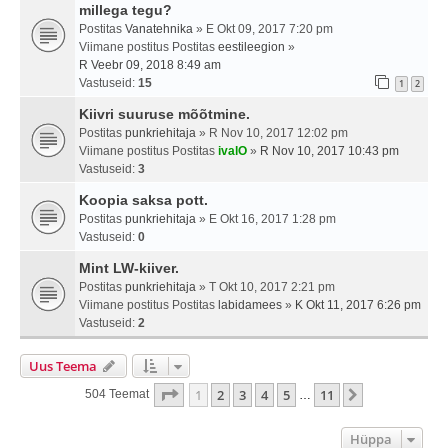
millega tegu?
Postitas
Vanatehnika
» E Okt 09, 2017 7:20 pm
Viimane postitus Postitas
eestileegion
»
R Veebr 09, 2018 8:49 am
Vastuseid:
15
1
2
Kiivri suuruse mõõtmine.
Postitas
punkriehitaja
» R Nov 10, 2017 12:02 pm
Viimane postitus Postitas
ivalO
»
R Nov 10, 2017 10:43 pm
Vastuseid:
3
Koopia saksa pott.
Postitas
punkriehitaja
» E Okt 16, 2017 1:28 pm
Vastuseid:
0
Mint LW-kiiver.
Postitas
punkriehitaja
» T Okt 10, 2017 2:21 pm
Viimane postitus Postitas
labidamees
»
K Okt 11, 2017 6:26 pm
Vastuseid:
2
Uus Teema
1
. Leht
11
-st
1
2
3
4
5
11
Järgmine
504 Teemat
…
Hüppa