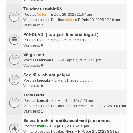
Tundmatu nahktöö ...
Postitas
Veiler
» E Dets 29, 2025 11:57 am
Viimane postitus Postitas
Veiler
»
E Dets 29, 2025 12:19 pm
Vastuseid:
2
PANDLAD .( tootjad-lühendid-logod )
Postitas
Plönn
» N Sept 25, 2025 6:01 pm
Vastuseid:
0
Välgu pott
Postitas
Flakipoiss38
» P Sept 07, 2025 3:56 pm
Vastuseid:
0
Sooküla lahingupaigad
Postitas
kepsuke
» L Mai 31, 2025 8:56 pm
Vastuseid:
0
Tuvastada
Postitas
kepsuke
» L Mär 01, 2025 7:20 pm
Viimane postitus Postitas
labidamees
»
L Mär 01, 2025 9:40 pm
Vastuseid:
1
Saksa binoklid, optikaseadmed ja seonduv
Postitas
ivalO
» T Sept 07, 2010 4:18 pm
Viimane postitus Postitas
Plönn
»
N Veebr 27, 2025 8:53 pm