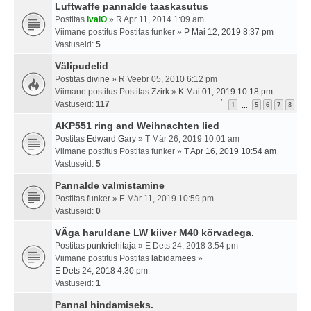
Luftwaffe pannalde taaskasutus
Postitas
ivalO
» R Apr 11, 2014 1:09 am
Viimane postitus Postitas
funker
»
P Mai 12, 2019 8:37 pm
Vastuseid:
5
Välipudelid
Postitas
divine
» R Veebr 05, 2010 6:12 pm
Viimane postitus Postitas
Zzirk
»
K Mai 01, 2019 10:18 pm
Vastuseid:
117
1
5
6
7
8
…
AKP551 ring and Weihnachten lied
Postitas
Edward Gary
» T Mär 26, 2019 10:01 am
Viimane postitus Postitas
funker
»
T Apr 16, 2019 10:54 am
Vastuseid:
5
Pannalde valmistamine
Postitas
funker
» E Mär 11, 2019 10:59 pm
Vastuseid:
0
VÄga haruldane LW kiiver M40 kõrvadega.
Postitas
punkriehitaja
» E Dets 24, 2018 3:54 pm
Viimane postitus Postitas
labidamees
»
E Dets 24, 2018 4:30 pm
Vastuseid:
1
Pannal hindamiseks.