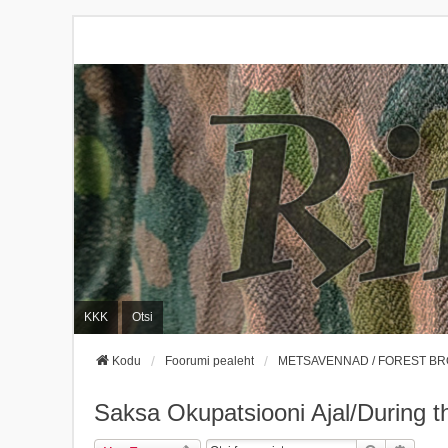
KKK
Otsi
Kodu
Foorumi pealeht
METSAVENNAD / FOREST B
Saksa Okupatsiooni Ajal/During 