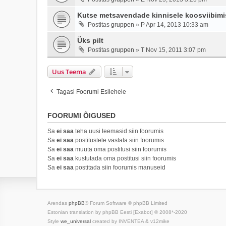
Kutse metsavendade kinnisele koosviibimis
Postitas
gruppen
»
P Apr 14, 2013 10:33 am
Üks pilt
Postitas
gruppen
»
T Nov 15, 2011 3:07 pm
Uus Teema
Tagasi Foorumi Esilehele
FOORUMI ÕIGUSED
Sa
ei saa
teha uusi teemasid siin foorumis
Sa
ei saa
postitustele vastata siin foorumis
Sa
ei saa
muuta oma postitusi siin foorumis
Sa
ei saa
kustutada oma postitusi siin foorumis
Sa
ei saa
postitada siin foorumis manuseid
Arendas
phpBB
® Forum Software © phpBB Limited
Estonian translation by phpBB Eesti [Exabot] © 2008*-2020
Style
we_universal
created by INVENTEA & v12mike