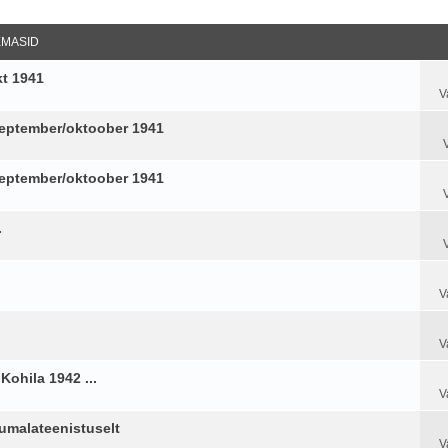
datud Otsing
EMASID
kt 1941
V
 september/oktoober 1941
 september/oktoober 1941
.
V
V
ohila 1942 ...
V
jumalateenistuselt
V