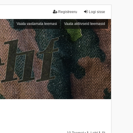
Registreeru
Logi sisse
Vaata vastamata teemasi
Vaata aktiivseid teemasid
10 Teemat •
1
. Leht
1
-st