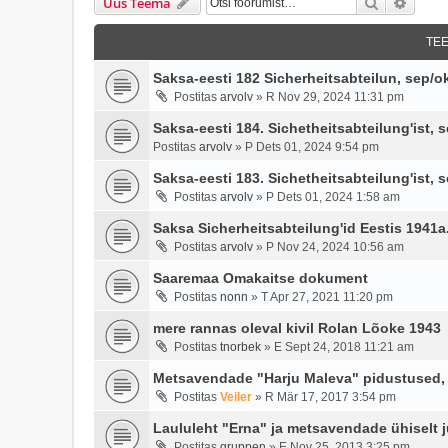
Otsi
Täien
Uus Teema
TE
Saksa-eesti 182 Sicherheitsabteilun, sep/o
Postitas
arvolv
»
R Nov 29, 2024 11:31 pm
Saksa-eesti 184. Sichetheitsabteilung'ist,
Postitas
arvolv
»
P Dets 01, 2024 9:54 pm
Saksa-eesti 183. Sichetheitsabteilung'ist,
Postitas
arvolv
»
P Dets 01, 2024 1:58 am
Saksa Sicherheitsabteilung'id Eestis 1941a
Postitas
arvolv
»
P Nov 24, 2024 10:56 am
Saaremaa Omakaitse dokument
Postitas
nonn
»
T Apr 27, 2021 11:20 pm
mere rannas oleval kivil Rolan Lõoke 1943
Postitas
tnorbek
»
E Sept 24, 2018 11:21 am
Metsavendade "Harju Maleva" pidustused, K
Postitas
Veiler
»
R Mär 17, 2017 3:54 pm
Laululeht "Erna" ja metsavendade ühiselt 
Postitas
gruppen
»
E Nov 25, 2013 3:25 pm