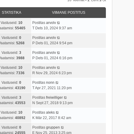
STATISTIKA
VIIMANE POSTITUS
Vastuseid:
10
Postitas
arvolv
aatamisi:
55465
T Dets 10, 2024 9:37 am
Vastuseid:
0
Postitas
arvolv
Vaatamisi:
5268
P Dets 01, 2024 9:54 pm
Vastuseid:
3
Postitas
arvolv
Vaatamisi:
3988
P Dets 01, 2024 6:16 pm
Vastuseid:
10
Postitas
arvolv
Vaatamisi:
7336
R Nov 29, 2024 6:23 pm
Vastuseid:
0
Postitas
nonn
aatamisi:
43190
T Apr 27, 2021 11:20 pm
Vastuseid:
3
Postitas
freiwilliger
aatamisi:
43553
N Sept 27, 2018 9:13 pm
Vastuseid:
10
Postitas
aleks
aatamisi:
40892
K Mär 22, 2017 8:42 am
Vastuseid:
0
Postitas
gruppen
aatamisi:
24555
E Nov 25, 2013 3:25 pm