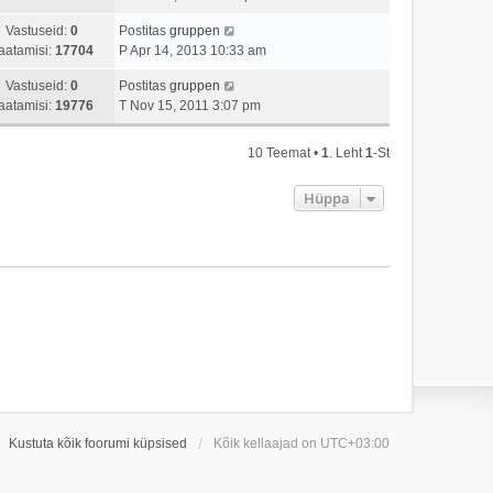
Vastuseid:
0
Postitas
gruppen
aatamisi:
17704
P Apr 14, 2013 10:33 am
Vastuseid:
0
Postitas
gruppen
aatamisi:
19776
T Nov 15, 2011 3:07 pm
10 Teemat •
1
. Leht
1
-st
Hüppa
Kustuta kõik foorumi küpsised
Kõik kellaajad on
UTC+03:00