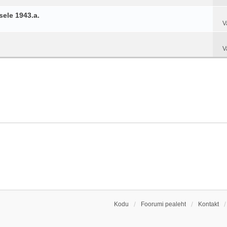
ele 1943.a.
V
V
Kodu
Foorumi pealeht
Kontakt