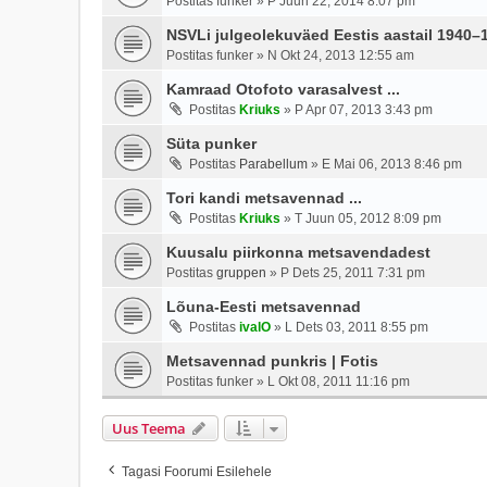
Postitas
funker
»
P Juun 22, 2014 8:07 pm
NSVLi julgeolekuväed Eestis aastail 1940–
Postitas
funker
»
N Okt 24, 2013 12:55 am
Kamraad Otofoto varasalvest ...
Postitas
Kriuks
»
P Apr 07, 2013 3:43 pm
Süta punker
Postitas
Parabellum
»
E Mai 06, 2013 8:46 pm
Tori kandi metsavennad ...
Postitas
Kriuks
»
T Juun 05, 2012 8:09 pm
Kuusalu piirkonna metsavendadest
Postitas
gruppen
»
P Dets 25, 2011 7:31 pm
Lõuna-Eesti metsavennad
Postitas
ivalO
»
L Dets 03, 2011 8:55 pm
Metsavennad punkris | Fotis
Postitas
funker
»
L Okt 08, 2011 11:16 pm
Uus Teema
Tagasi Foorumi Esilehele