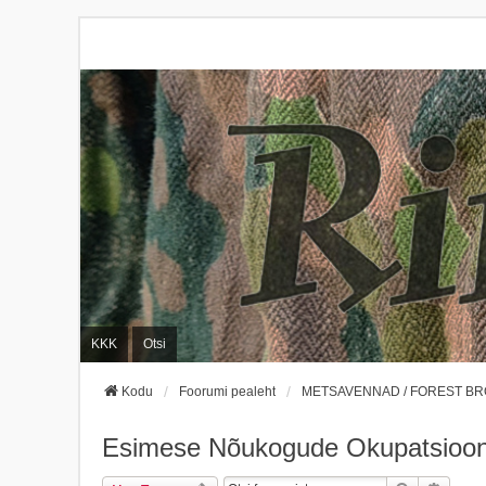
KKK
Otsi
Kodu
Foorumi pealeht
METSAVENNAD / FOREST B
Esimese Nõukogude Okupatsiooni 