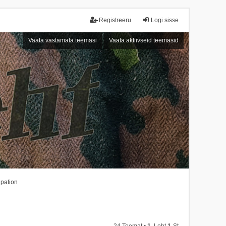
Registreeru
Logi sisse
Vaata vastamata teemasi
Vaata aktiivseid teemasid
upation
24 Teemat •
1
. Leht
1
-st