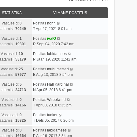
STATISTIKA
VIIMANE POSTITUS
Vastuseid:
0
Postitas
nonn
aatamisi:
70249
T Apr 27, 2021 8:01 am
Vastuseid:
1
Postitas
ivalO
aatamisi:
19301
R Sept 04, 2020 7:42 am
Vastuseid:
10
Postitas
labidamees
aatamisi:
53179
P Jaan 19, 2020 11:42 am
Vastuseid:
25
Postitas
muhumetsad
aatamisi:
57977
E Aug 13, 2018 8:54 pm
Vastuseid:
5
Postitas
Hall Kardinal
aatamisi:
24713
N Apr 05, 2018 6:41 pm
Vastuseid:
0
Postitas
Wirbelwind
aatamisi:
14166
T Apr 03, 2018 6:35 pm
Vastuseid:
0
Postitas
funker
aatamisi:
15825
T Dets 05, 2017 6:20 pm
Vastuseid:
0
Postitas
labidamees
aatamisi:
16664
P Apr 16, 2017 3:34 pm