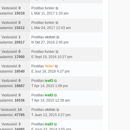
Vastuseid:
0
Postitas
funker
aatamisi:
15019
L Mär 11, 2017 1:33 am
Vastuseid:
0
Postitas
funker
aatamisi:
15012
L Mär 04, 2017 12:43 am
Vastuseid:
1
Postitas
otofoto
aatamisi:
20917
N Okt 27, 2016 2:45 pm
Vastuseid:
0
Postitas
funker
aatamisi:
17000
E Sept 19, 2016 10:27 pm
Vastuseid:
0
Postitas
Veiler
aatamisi:
18540
E Juul 18, 2016 4:27 pm
Vastuseid:
0
Postitas
ivalO
aatamisi:
19687
T Apr 14, 2015 1:09 pm
Vastuseid:
0
Postitas
ivalO
aatamisi:
16536
T Apr 14, 2015 12:28 am
Vastuseid:
14
Postitas
otofoto
aatamisi:
47785
T Jaan 13, 2015 3:27 pm
Vastuseid:
3
Postitas
ivalO
aatamisi:
24485
E Juun 23, 2014 3:55 pm