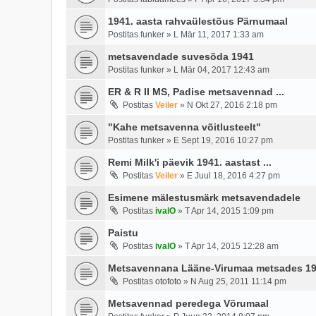
1941. aasta rahvaülestõus Pärnumaal
Postitas
funker
»
L Mär 11, 2017 1:33 am
metsavendade suvesõda 1941
Postitas
funker
»
L Mär 04, 2017 12:43 am
ER & R II MS, Padise metsavennad ...
Postitas
Veiler
»
N Okt 27, 2016 2:18 pm
"Kahe metsavenna võitlusteelt"
Postitas
funker
»
E Sept 19, 2016 10:27 pm
Remi Milk'i päevik 1941. aastast ...
Postitas
Veiler
»
E Juul 18, 2016 4:27 pm
Esimene mälestusmärk metsavendadele
Postitas
ivalO
»
T Apr 14, 2015 1:09 pm
Paistu
Postitas
ivalO
»
T Apr 14, 2015 12:28 am
Metsavennana Lääne-Virumaa metsades 19
Postitas
otofoto
»
N Aug 25, 2011 11:14 pm
Metsavennad peredega Võrumaal