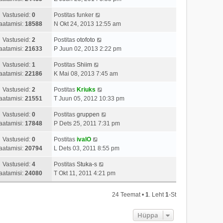
Vastuseid:
0
Postitas
funker
aatamisi:
18588
N Okt 24, 2013 12:55 am
Vastuseid:
2
Postitas
otofoto
aatamisi:
21633
P Juun 02, 2013 2:22 pm
Vastuseid:
1
Postitas
Shiim
aatamisi:
22186
K Mai 08, 2013 7:45 am
Vastuseid:
2
Postitas
Kriuks
aatamisi:
21551
T Juun 05, 2012 10:33 pm
Vastuseid:
0
Postitas
gruppen
aatamisi:
17848
P Dets 25, 2011 7:31 pm
Vastuseid:
0
Postitas
ivalO
aatamisi:
20794
L Dets 03, 2011 8:55 pm
Vastuseid:
4
Postitas
Stuka-s
aatamisi:
24080
T Okt 11, 2011 4:21 pm
24 Teemat •
1
. Leht
1
-st
Hüppa