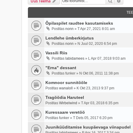
Otsi
Täien
Uus Teema
TE
Õpilaspilet raudtee kasutamiseks
Postitas
nonn
»
T Apr 27, 2021 8:01 am
Lendlehe ümberkirjutus
Postitas
nonn
»
N Juul 02, 2020 6:54 pm
Vassili Riis
Postitas
labidamees
»
L Apr 07, 2018 9:03 am
"Erna" dessant
Postitas
funker
»
N Okt 06, 2011 11:38 pm
Komnoor sunnitööle
Postitas
wanaloll
»
K Okt 23, 2013 9:37 pm
Tragöödia Haruteel
Postitas
Wirbelwind
»
T Apr 03, 2018 6:35 pm
Kuressaare veretöö
Postitas
funker
»
T Dets 05, 2017 6:20 pm
Juuniküüditamise kuupäevaga viinapudel
Postitas
labidamees
»
P Apr 16, 2017 3:34 pm