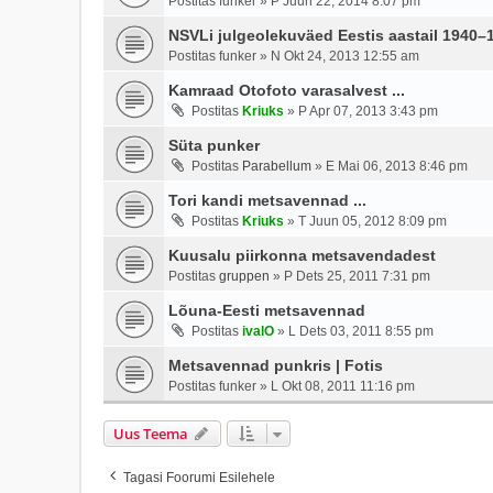
Postitas
funker
»
P Juun 22, 2014 8:07 pm
NSVLi julgeolekuväed Eestis aastail 1940–
Postitas
funker
»
N Okt 24, 2013 12:55 am
Kamraad Otofoto varasalvest ...
Postitas
Kriuks
»
P Apr 07, 2013 3:43 pm
Süta punker
Postitas
Parabellum
»
E Mai 06, 2013 8:46 pm
Tori kandi metsavennad ...
Postitas
Kriuks
»
T Juun 05, 2012 8:09 pm
Kuusalu piirkonna metsavendadest
Postitas
gruppen
»
P Dets 25, 2011 7:31 pm
Lõuna-Eesti metsavennad
Postitas
ivalO
»
L Dets 03, 2011 8:55 pm
Metsavennad punkris | Fotis
Postitas
funker
»
L Okt 08, 2011 11:16 pm
Uus Teema
Tagasi Foorumi Esilehele