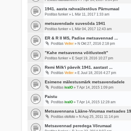
1941. aasta rahvaülestõus Pärnumaal
Postitas
funker
»
L Mär 11, 2017 1:33 am
metsavendade suvesõda 1941
Postitas
funker
»
L Mär 04, 2017 12:43 am
ER & R II MS, Padise metsavennad ...
Postitas
Veiler
»
N Okt 27, 2016 2:18 pm
"Kahe metsavenna võitlusteelt"
Postitas
funker
»
E Sept 19, 2016 10:27 pm
Remi Milk'i päevik 1941. aastast ...
Postitas
Veiler
»
E Juul 18, 2016 4:27 pm
Esimene mälestusmärk metsavendadele
Postitas
ivalO
»
T Apr 14, 2015 1:09 pm
Paistu
Postitas
ivalO
»
T Apr 14, 2015 12:28 am
Metsavennana Lääne-Virumaa metsades 19
Postitas
otofoto
»
N Aug 25, 2011 11:14 pm
Metsavennad peredega Võrumaal