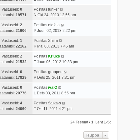
Vastuseid:
0
Postitas
funker
aatamisi:
18571
N Okt 24, 2013 12:55 am
Vastuseid:
2
Postitas
otofoto
aatamisi:
21606
P Juun 02, 2013 2:22 pm
Vastuseid:
1
Postitas
Shiim
aatamisi:
22162
K Mai 08, 2013 7:45 am
Vastuseid:
2
Postitas
Kriuks
aatamisi:
21532
T Juun 05, 2012 10:33 pm
Vastuseid:
0
Postitas
gruppen
aatamisi:
17829
P Dets 25, 2011 7:31 pm
Vastuseid:
0
Postitas
ivalO
aatamisi:
20776
L Dets 03, 2011 8:55 pm
Vastuseid:
4
Postitas
Stuka-s
aatamisi:
24060
T Okt 11, 2011 4:21 pm
24 Teemat •
1
. Leht
1
-st
Hüppa