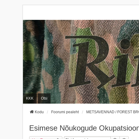
KKK
Otsi
Kodu
Foorumi pealeht
METSAVENNAD / FOREST B
Esimese Nõukogude Okupatsiooni 