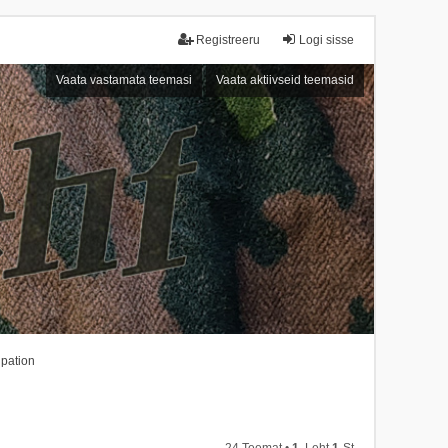
Registreeru
Logi sisse
Vaata vastamata teemasi
Vaata aktiivseid teemasid
upation
24 Teemat •
1
. Leht
1
-st