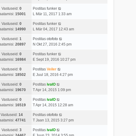
Vastuseid:
0
Postitas
funker
aatamisi:
15001
L Mär 11, 2017 1:33 am
Vastuseid:
0
Postitas
funker
aatamisi:
14990
L Mär 04, 2017 12:43 am
Vastuseid:
1
Postitas
otofoto
aatamisi:
20897
N Okt 27, 2016 2:45 pm
Vastuseid:
0
Postitas
funker
aatamisi:
16984
E Sept 19, 2016 10:27 pm
Vastuseid:
0
Postitas
Veiler
aatamisi:
18502
E Juul 18, 2016 4:27 pm
Vastuseid:
0
Postitas
ivalO
aatamisi:
19670
T Apr 14, 2015 1:09 pm
Vastuseid:
0
Postitas
ivalO
aatamisi:
16519
T Apr 14, 2015 12:28 am
Vastuseid:
14
Postitas
otofoto
aatamisi:
47741
T Jaan 13, 2015 3:27 pm
Vastuseid:
3
Postitas
ivalO
aatamisi:
24467
E Juun 23, 2014 3:55 pm