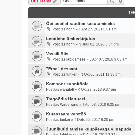
Otsi
Täien
Uus Teema
TE
Õpilaspilet raudtee kasutamiseks
Postitas
nonn
»
T Apr 27, 2021 8:01 am
Lendlehe ümberkirjutus
Postitas
nonn
»
N Juul 02, 2020 6:54 pm
Vassili Riis
Postitas
labidamees
»
L Apr 07, 2018 9:03 am
"Erna" dessant
Postitas
funker
»
N Okt 06, 2011 11:38 pm
Komnoor sunnitööle
Postitas
wanaloll
»
K Okt 23, 2013 9:37 pm
Tragöödia Haruteel
Postitas
Wirbelwind
»
T Apr 03, 2018 6:35 pm
Kuressaare veretöö
Postitas
funker
»
T Dets 05, 2017 6:20 pm
Juuniküüditamise kuupäevaga viinapudel
Postitas
labidamees
»
P Apr 16, 2017 3:34 pm