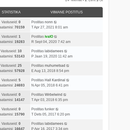
STATISTIKA
VIIMANE POSTITUS
Vastuseid:
0
Postitas
nonn
aatamisi:
70159
T Apr 27, 2021 8:01 am
Vastuseid:
1
Postitas
ivalO
aatamisi:
19283
R Sept 04, 2020 7:42 am
Vastuseid:
10
Postitas
labidamees
aatamisi:
53143
P Jaan 19, 2020 11:42 am
Vastuseid:
25
Postitas
muhumetsad
aatamisi:
57928
E Aug 13, 2018 8:54 pm
Vastuseid:
5
Postitas
Hall Kardinal
aatamisi:
24693
N Apr 05, 2018 6:41 pm
Vastuseid:
0
Postitas
Wirbelwind
aatamisi:
14147
T Apr 03, 2018 6:35 pm
Vastuseid:
0
Postitas
funker
aatamisi:
15790
T Dets 05, 2017 6:20 pm
Vastuseid:
0
Postitas
labidamees
aatamisi:
16647
P Apr 16, 2017 3:34 pm