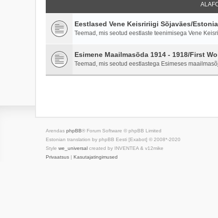
ALAF
Eestlased Vene Keisririigi Sõjaväes/Estoni
Teemad, mis seotud eestlaste teenimisega Vene Keisriri
Esimene Maailmasõda 1914 - 1918/First Wor
Teemad, mis seotud eestlastega Esimeses maailmasõ
Arendas
phpBB
® Forum Software © phpBB Limited
Estonian translation by phpBB Eesti [Exabot] © 2008*-2020
Style
we_universal
created by INVENTEA & v12mike
Privaatsus
|
Kasutajatingimused