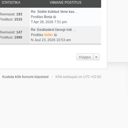
STATISTIKA
VIIMANE POSTITUS
Re: Siidile trükitud Vene kas…
Teemasid:
193
V
Postitas
Borja
Postitusi:
1515
a
T Apr 28, 2026 7:51 pm
a
Re: Eestlastest Georgi risti …
t
Teemasid:
147
V
Postitas
Veiler
a
Postitusi:
1990
a
N Juul 23, 2026 10:53 am
v
a
i
t
i
a
Hüppa
m
v
a
i
s
i
t
m
Kustuta kõik foorumi küpsised
Kõik kellaajad on
UTC+03:00
p
a
o
s
s
t
t
p
i
o
t
s
u
t
s
i
t
t
u