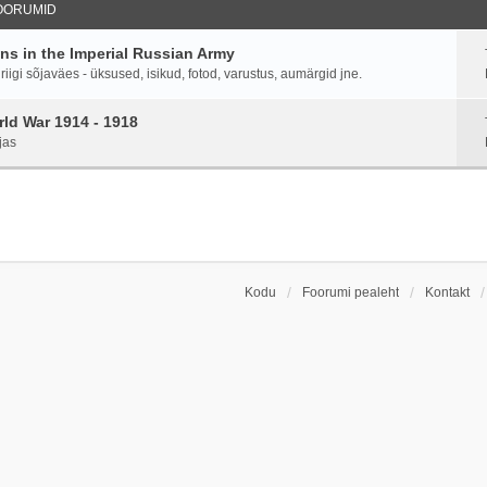
OORUMID
ans in the Imperial Russian Army
igi sõjaväes - üksused, isikud, fotod, varustus, aumärgid jne.
ld War 1914 - 1918
jas
Kodu
Foorumi pealeht
Kontakt