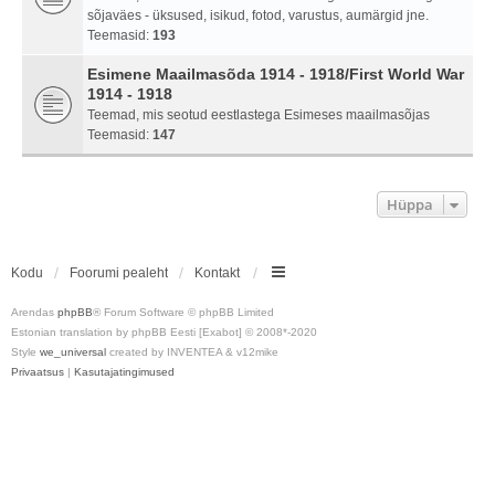
sõjaväes - üksused, isikud, fotod, varustus, aumärgid jne.
Teemasid:
193
Esimene Maailmasõda 1914 - 1918/First World War
1914 - 1918
Teemad, mis seotud eestlastega Esimeses maailmasõjas
Teemasid:
147
Hüppa
Kodu
Foorumi pealeht
Kontakt
Arendas
phpBB
® Forum Software © phpBB Limited
Estonian translation by phpBB Eesti [Exabot] © 2008*-2020
Style
we_universal
created by INVENTEA & v12mike
Privaatsus
|
Kasutajatingimused