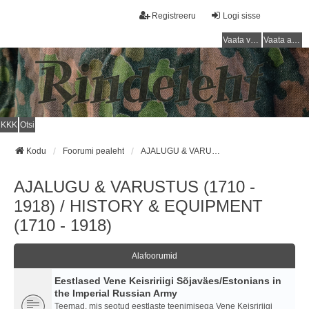
Registreeru
Logi sisse
Vaata vastamata teemasi
Vaata aktiivseid teemasid
KKK
Otsi
Kodu
Foorumi pealeht
AJALUGU & VARUSTUS (1710 - 1918) / HISTORY & EQUIPMENT (1710 - 1918)
AJALUGU & VARUSTUS (1710 -
1918) / HISTORY & EQUIPMENT
(1710 - 1918)
Alafoorumid
Eestlased Vene Keisririigi Sõjaväes/Estonians in
the Imperial Russian Army
Teemad, mis seotud eestlaste teenimisega Vene Keisririigi