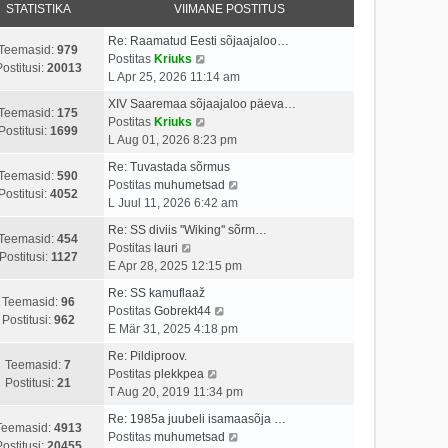
STATISTIKA
VIIMANE POSTITUS
Re: Raamatud Eesti sõjaajaloo…
Teemasid:
979
V
Postitas
Kriuks
ostitusi:
20013
a
L Apr 25, 2026 11:14 am
a
XIV Saaremaa sõjaajaloo päeva…
t
Teemasid:
175
V
Postitas
Kriuks
a
Postitusi:
1699
a
L Aug 01, 2026 8:23 pm
v
a
i
Re: Tuvastada sõrmus
t
Teemasid:
590
i
V
Postitas
muhumetsad
a
Postitusi:
4052
m
a
L Juul 11, 2026 6:42 am
v
a
a
i
Re: SS diviis ''Wiking'' sõrm…
s
t
Teemasid:
454
V
i
Postitas
lauri
t
a
Postitusi:
1127
a
m
E Apr 28, 2025 12:15 pm
p
v
a
a
o
i
Re: SS kamuflaaž
t
s
Teemasid:
96
s
V
i
Postitas
Gobrekt44
a
t
Postitusi:
962
t
a
m
E Mär 31, 2025 4:18 pm
v
p
i
a
a
i
o
Re: Pildiproov.
t
t
s
Teemasid:
7
i
s
V
Postitas
plekkpea
u
a
t
Postitusi:
21
m
t
a
T Aug 20, 2019 11:34 pm
s
v
p
a
i
a
t
i
o
Re: 1985a juubeli isamaasõja …
s
t
t
Teemasid:
4913
i
s
V
Postitas
muhumetsad
t
u
a
ostitusi:
20455