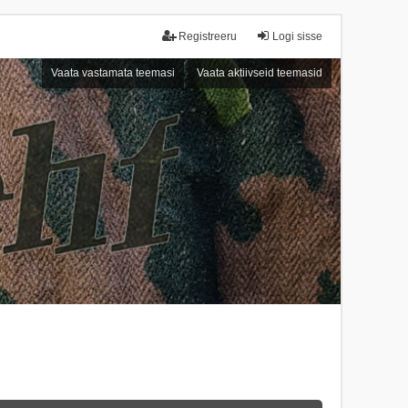
Registreeru
Logi sisse
Vaata vastamata teemasi
Vaata aktiivseid teemasid