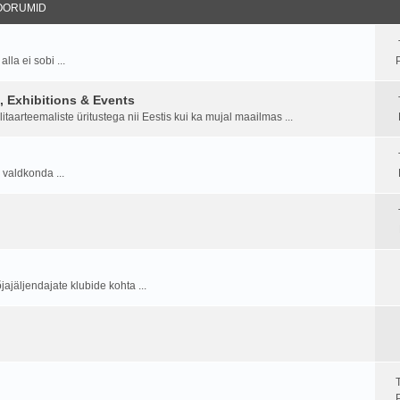
OORUMID
la ei sobi ...
P
 Exhibitions & Events
aarteemaliste üritustega nii Eestis kui ka mujal maailmas ...
 valdkonda ...
ajäljendajate klubide kohta ...
P