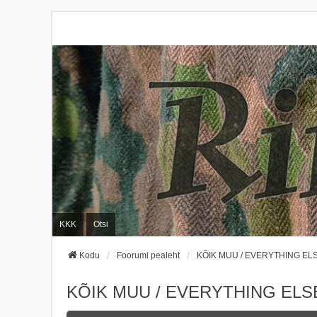
KKK
Otsi
Kodu
Foorumi pealeht
KÕIK MUU / EVERYTHING EL
KÕIK MUU / EVERYTHING ELS