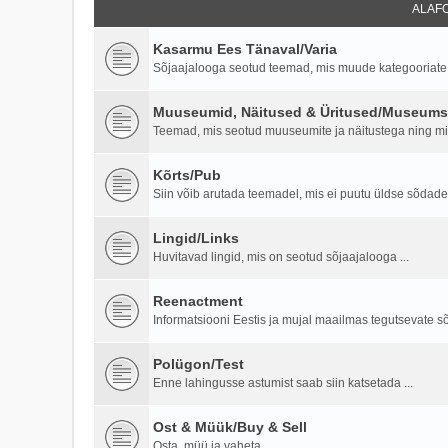
ALAF
Kasarmu Ees Tänaval/Varia
Sõjaajalooga seotud teemad, mis muude kategooriate al
Muuseumid, Näitused & Üritused/Museums,
Teemad, mis seotud muuseumite ja näitustega ning milit
Kõrts/Pub
Siin võib arutada teemadel, mis ei puutu üldse sõdade
Lingid/Links
Huvitavad lingid, mis on seotud sõjaajalooga ...
Reenactment
Informatsiooni Eestis ja mujal maailmas tegutsevate sõj
Polügon/Test
Enne lahingusse astumist saab siin katsetada ...
Ost & Müük/Buy & Sell
Osta, müü ja vaheta ...