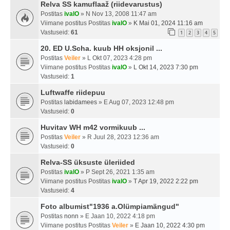
Relva SS kamuflaaž (riidevarustus)
Postitas
ivalO
» N Nov 13, 2008 11:47 am
Viimane postitus Postitas
ivalO
»
K Mai 01, 2024 11:16 am
Vastuseid:
61
1
2
3
4
5
20. ED U.Scha. kuub HH oksjonil ...
Postitas
Veiler
» L Okt 07, 2023 4:28 pm
Viimane postitus Postitas
ivalO
»
L Okt 14, 2023 7:30 pm
Vastuseid:
1
Luftwaffe riidepuu
Postitas
labidamees
» E Aug 07, 2023 12:48 pm
Vastuseid:
0
Huvitav WH m42 vormikuub ...
Postitas
Veiler
» R Juul 28, 2023 12:36 am
Vastuseid:
0
Relva-SS üksuste üleriided
Postitas
ivalO
» P Sept 26, 2021 1:35 am
Viimane postitus Postitas
ivalO
»
T Apr 19, 2022 2:22 pm
Vastuseid:
4
Foto albumist"1936 a.Olümpiamängud"
Postitas
nonn
» E Jaan 10, 2022 4:18 pm
Viimane postitus Postitas
Veiler
»
E Jaan 10, 2022 4:30 pm