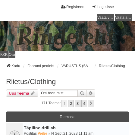
Registreeru
Logi sisse
Vaata vastamata teemasi
Vaata aktiivseid teemasid
KKK
Otsi
Kodu
Foorumi pealeht
VARUSTUS (SAKSA SÕJAVÄGI) / EQUIPMENT (GERMAN ARMY)
Riietus/Clothing
Riietus/Clothing
Otsi
Täiendatud Otsing
Uus Teema
1
2
3
4
Järgmine
171 Teemat
Teemasid
Täpiline drillich ...
Postitas
Veiler
» N Sept 21, 2023 11:11 am