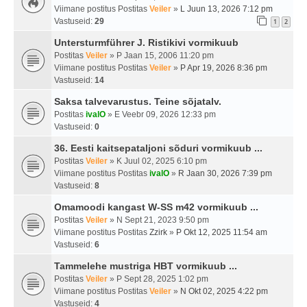
Viimane postitus Postitas
Veiler
»
L Juun 13, 2026 7:12 pm
Vastuseid:
29
1
2
Untersturmführer J. Ristikivi vormikuub
Postitas
Veiler
» P Jaan 15, 2006 11:20 pm
Viimane postitus Postitas
Veiler
»
P Apr 19, 2026 8:36 pm
Vastuseid:
14
Saksa talvevarustus. Teine sõjatalv.
Postitas
ivalO
» E Veebr 09, 2026 12:33 pm
Vastuseid:
0
36. Eesti kaitsepataljoni sõduri vormikuub ...
Postitas
Veiler
» K Juul 02, 2025 6:10 pm
Viimane postitus Postitas
ivalO
»
R Jaan 30, 2026 7:39 pm
Vastuseid:
8
Omamoodi kangast W-SS m42 vormikuub ...
Postitas
Veiler
» N Sept 21, 2023 9:50 pm
Viimane postitus Postitas
Zzirk
»
P Okt 12, 2025 11:54 am
Vastuseid:
6
Tammelehe mustriga HBT vormikuub ...
Postitas
Veiler
» P Sept 28, 2025 1:02 pm
Viimane postitus Postitas
Veiler
»
N Okt 02, 2025 4:22 pm
Vastuseid:
4