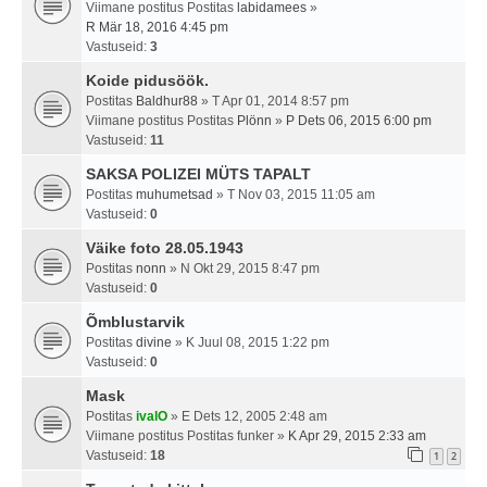
Viimane postitus Postitas
labidamees
»
R Mär 18, 2016 4:45 pm
Vastuseid:
3
Koide pidusöök.
Postitas
Baldhur88
» T Apr 01, 2014 8:57 pm
Viimane postitus Postitas
Plönn
»
P Dets 06, 2015 6:00 pm
Vastuseid:
11
SAKSA POLIZEI MÜTS TAPALT
Postitas
muhumetsad
» T Nov 03, 2015 11:05 am
Vastuseid:
0
Väike foto 28.05.1943
Postitas
nonn
» N Okt 29, 2015 8:47 pm
Vastuseid:
0
Õmblustarvik
Postitas
divine
» K Juul 08, 2015 1:22 pm
Vastuseid:
0
Mask
Postitas
ivalO
» E Dets 12, 2005 2:48 am
Viimane postitus Postitas
funker
»
K Apr 29, 2015 2:33 am
Vastuseid:
18
1
2