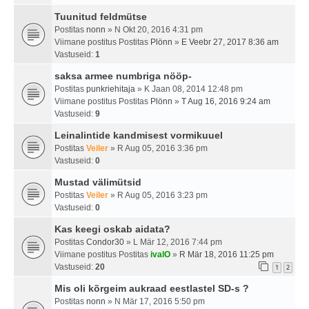
Tuunitud feldmütse
Postitas
nonn
» N Okt 20, 2016 4:31 pm
Viimane postitus Postitas
Plönn
»
E Veebr 27, 2017 8:36 am
Vastuseid:
1
saksa armee numbriga nööp-
Postitas
punkriehitaja
» K Jaan 08, 2014 12:48 pm
Viimane postitus Postitas
Plönn
»
T Aug 16, 2016 9:24 am
Vastuseid:
9
Leinalintide kandmisest vormikuuel
Postitas
Veiler
» R Aug 05, 2016 3:36 pm
Vastuseid:
0
Mustad välimütsid
Postitas
Veiler
» R Aug 05, 2016 3:23 pm
Vastuseid:
0
Kas keegi oskab aidata?
Postitas
Condor30
» L Mär 12, 2016 7:44 pm
Viimane postitus Postitas
ivalO
»
R Mär 18, 2016 11:25 pm
Vastuseid:
20
1
2
Mis oli kõrgeim aukraad eestlastel SD-s ?
Postitas
nonn
» N Mär 17, 2016 5:50 pm