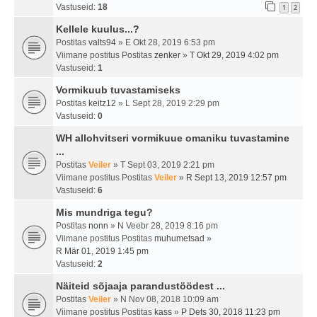
Vastuseid:
18
1
2
Kellele kuulus...?
Postitas
valts94
» E Okt 28, 2019 6:53 pm
Viimane postitus Postitas
zenker
»
T Okt 29, 2019 4:02 pm
Vastuseid:
1
Vormikuub tuvastamiseks
Postitas
keitz12
» L Sept 28, 2019 2:29 pm
Vastuseid:
0
WH allohvitseri vormikuue omaniku tuvastamine
...
Postitas
Veiler
» T Sept 03, 2019 2:21 pm
Viimane postitus Postitas
Veiler
»
R Sept 13, 2019 12:57 pm
Vastuseid:
6
Mis mundriga tegu?
Postitas
nonn
» N Veebr 28, 2019 8:16 pm
Viimane postitus Postitas
muhumetsad
»
R Mär 01, 2019 1:45 pm
Vastuseid:
2
Näiteid sõjaaja parandustöödest ...
Postitas
Veiler
» N Nov 08, 2018 10:09 am
Viimane postitus Postitas
kass
»
P Dets 30, 2018 11:23 pm