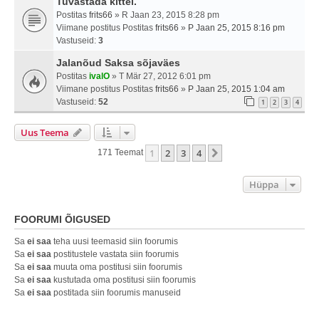
Tuvastada kittel.
Postitas
frits66
» R Jaan 23, 2015 8:28 pm
Viimane postitus Postitas
frits66
»
P Jaan 25, 2015 8:16 pm
Vastuseid:
3
Jalanõud Saksa sõjaväes
Postitas
ivalO
» T Mär 27, 2012 6:01 pm
Viimane postitus Postitas
frits66
»
P Jaan 25, 2015 1:04 am
Vastuseid:
52
1
2
3
4
Uus Teema
1
2
3
4
Järgmine
171 Teemat
Hüppa
FOORUMI ÕIGUSED
Sa
ei saa
teha uusi teemasid siin foorumis
Sa
ei saa
postitustele vastata siin foorumis
Sa
ei saa
muuta oma postitusi siin foorumis
Sa
ei saa
kustutada oma postitusi siin foorumis
Sa
ei saa
postitada siin foorumis manuseid