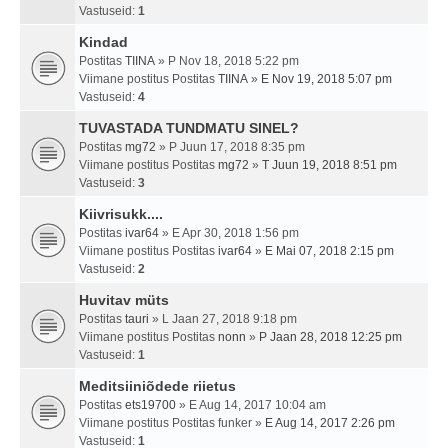
Vastuseid:
1
Kindad
Postitas
TIINA
» P Nov 18, 2018 5:22 pm
Viimane postitus Postitas
TIINA
»
E Nov 19, 2018 5:07 pm
Vastuseid:
4
TUVASTADA TUNDMATU SINEL?
Postitas
mg72
» P Juun 17, 2018 8:35 pm
Viimane postitus Postitas
mg72
»
T Juun 19, 2018 8:51 pm
Vastuseid:
3
Kiivrisukk....
Postitas
ivar64
» E Apr 30, 2018 1:56 pm
Viimane postitus Postitas
ivar64
»
E Mai 07, 2018 2:15 pm
Vastuseid:
2
Huvitav müts
Postitas
tauri
» L Jaan 27, 2018 9:18 pm
Viimane postitus Postitas
nonn
»
P Jaan 28, 2018 12:25 pm
Vastuseid:
1
Meditsiiniõdede riietus
Postitas
ets19700
» E Aug 14, 2017 10:04 am
Viimane postitus Postitas
funker
»
E Aug 14, 2017 2:26 pm
Vastuseid:
1