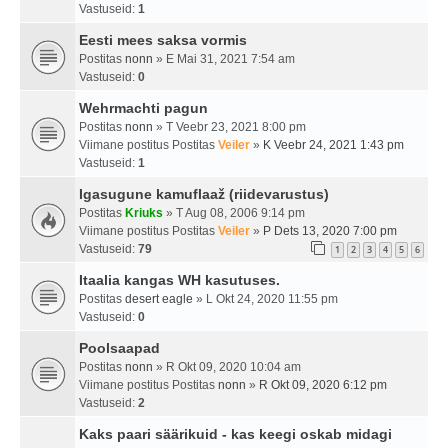
Vastuseid:
1
Eesti mees saksa vormis
Postitas
nonn
» E Mai 31, 2021 7:54 am
Vastuseid:
0
Wehrmachti pagun
Postitas
nonn
» T Veebr 23, 2021 8:00 pm
Viimane postitus Postitas
Veiler
»
K Veebr 24, 2021 1:43 pm
Vastuseid:
1
Igasugune kamuflaaž (riidevarustus)
Postitas
Kriuks
» T Aug 08, 2006 9:14 pm
Viimane postitus Postitas
Veiler
»
P Dets 13, 2020 7:00 pm
Vastuseid:
79
1
2
3
4
5
6
Itaalia kangas WH kasutuses.
Postitas
desert eagle
» L Okt 24, 2020 11:55 pm
Vastuseid:
0
Poolsaapad
Postitas
nonn
» R Okt 09, 2020 10:04 am
Viimane postitus Postitas
nonn
»
R Okt 09, 2020 6:12 pm
Vastuseid:
2
Kaks paari säärikuid - kas keegi oskab midagi