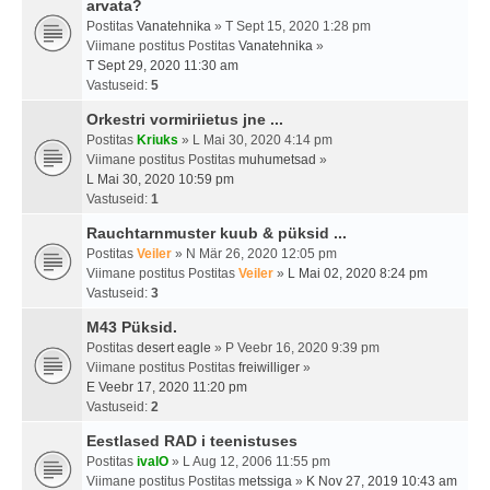
arvata?
Postitas
Vanatehnika
» T Sept 15, 2020 1:28 pm
Viimane postitus Postitas
Vanatehnika
»
T Sept 29, 2020 11:30 am
Vastuseid:
5
Orkestri vormiriietus jne ...
Postitas
Kriuks
» L Mai 30, 2020 4:14 pm
Viimane postitus Postitas
muhumetsad
»
L Mai 30, 2020 10:59 pm
Vastuseid:
1
Rauchtarnmuster kuub & püksid ...
Postitas
Veiler
» N Mär 26, 2020 12:05 pm
Viimane postitus Postitas
Veiler
»
L Mai 02, 2020 8:24 pm
Vastuseid:
3
M43 Püksid.
Postitas
desert eagle
» P Veebr 16, 2020 9:39 pm
Viimane postitus Postitas
freiwilliger
»
E Veebr 17, 2020 11:20 pm
Vastuseid:
2
Eestlased RAD i teenistuses
Postitas
ivalO
» L Aug 12, 2006 11:55 pm
Viimane postitus Postitas
metssiga
»
K Nov 27, 2019 10:43 am