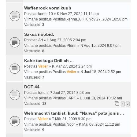
Waffenrock vormikuub
Postitas
kennu10
» K Nov 27, 2024 11:14 am
Viimane postitus Postitas
kennu10
»
K Nov 27, 2024 10:58 pm
Vastuseid:
3
Saksa nööbid.
Postitas
Art
» L Aug 27, 2005 2:04 pm
Viimane postitus Postitas
Plönn
»
N Aug 15, 2024 9:07 pm
Vastuseid:
8
Kahe taskuga Drillich ...
Postitas
Veiler
» K Mär 27, 2024 2:24 pm
Viimane postitus Postitas
Veiler
»
N Juul 18, 2024 2:52 pm
Vastuseid:
7
DOT 44
Postitas
tonu
» P Juul 27, 2014 3:53 pm
Viimane postitus Postitas
JARF
»
L Juul 13, 2024 10:02 am
Vastuseid:
18
1
2
Wehrmacht'i tankisti kuub "Narwa" pataljonis ...
Postitas
Veiler
» T Mär 31, 2009 9:30 pm
Viimane postitus Postitas
Noor
»
K Mai 08, 2024 11:12 am
Vastuseid:
9