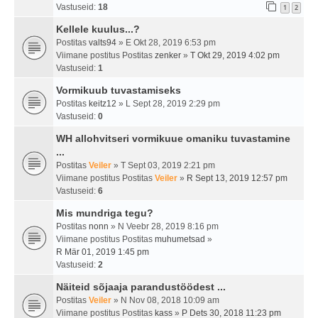
Vastuseid:
18
1
2
Kellele kuulus...?
Postitas
valts94
» E Okt 28, 2019 6:53 pm
Viimane postitus Postitas
zenker
»
T Okt 29, 2019 4:02 pm
Vastuseid:
1
Vormikuub tuvastamiseks
Postitas
keitz12
» L Sept 28, 2019 2:29 pm
Vastuseid:
0
WH allohvitseri vormikuue omaniku tuvastamine
...
Postitas
Veiler
» T Sept 03, 2019 2:21 pm
Viimane postitus Postitas
Veiler
»
R Sept 13, 2019 12:57 pm
Vastuseid:
6
Mis mundriga tegu?
Postitas
nonn
» N Veebr 28, 2019 8:16 pm
Viimane postitus Postitas
muhumetsad
»
R Mär 01, 2019 1:45 pm
Vastuseid:
2
Näiteid sõjaaja parandustöödest ...
Postitas
Veiler
» N Nov 08, 2018 10:09 am
Viimane postitus Postitas
kass
»
P Dets 30, 2018 11:23 pm