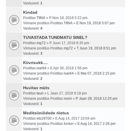
Vastuseid:
1
Kindad
Postitas
TIINA
» P Nov 18, 2018 5:22 pm
Viimane postitus Postitas
TIINA
»
E Nov 19, 2018 5:07 pm
Vastuseid:
4
TUVASTADA TUNDMATU SINEL?
Postitas
mg72
» P Juun 17, 2018 8:35 pm
Viimane postitus Postitas
mg72
»
T Juun 19, 2018 8:51 pm
Vastuseid:
3
Kiivrisukk....
Postitas
ivar64
» E Apr 30, 2018 1:56 pm
Viimane postitus Postitas
ivar64
»
E Mai 07, 2018 2:15 pm
Vastuseid:
2
Huvitav müts
Postitas
tauri
» L Jaan 27, 2018 9:18 pm
Viimane postitus Postitas
nonn
»
P Jaan 28, 2018 12:25 pm
Vastuseid:
1
Meditsiiniõdede riietus
Postitas
ets19700
» E Aug 14, 2017 10:04 am
Viimane postitus Postitas
funker
»
E Aug 14, 2017 2:26 pm
Vastuseid:
1