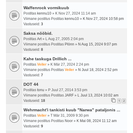
Waffenrock vormikuub
Postitas
kennu10
» K Nov 27, 2024 11:14 am
Viimane postitus Postitas
kennu10
»
K Nov 27, 2024 10:58 pm
Vastuseid:
3
Saksa nööbid.
Postitas
Art
» L Aug 27, 2005 2:04 pm
Viimane postitus Postitas
Plönn
»
N Aug 15, 2024 9:07 pm
Vastuseid:
8
Kahe taskuga Drillich ...
Postitas
Veiler
» K Mär 27, 2024 2:24 pm
Viimane postitus Postitas
Veiler
»
N Juul 18, 2024 2:52 pm
Vastuseid:
7
DOT 44
Postitas
tonu
» P Juul 27, 2014 3:53 pm
Viimane postitus Postitas
JARF
»
L Juul 13, 2024 10:02 am
Vastuseid:
18
1
2
Wehrmacht'i tankisti kuub "Narwa" pataljonis ...
Postitas
Veiler
» T Mär 31, 2009 9:30 pm
Viimane postitus Postitas
Noor
»
K Mai 08, 2024 11:12 am
Vastuseid:
9