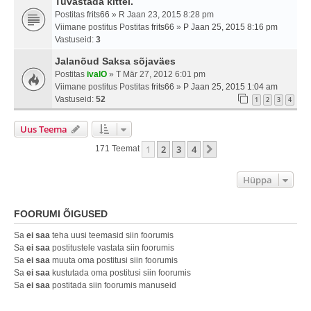
Tuvastada kittel.
Postitas
frits66
» R Jaan 23, 2015 8:28 pm
Viimane postitus Postitas
frits66
»
P Jaan 25, 2015 8:16 pm
Vastuseid:
3
Jalanõud Saksa sõjaväes
Postitas
ivalO
» T Mär 27, 2012 6:01 pm
Viimane postitus Postitas
frits66
»
P Jaan 25, 2015 1:04 am
Vastuseid:
52
1
2
3
4
Uus Teema
1
2
3
4
Järgmine
171 Teemat
Hüppa
FOORUMI ÕIGUSED
Sa
ei saa
teha uusi teemasid siin foorumis
Sa
ei saa
postitustele vastata siin foorumis
Sa
ei saa
muuta oma postitusi siin foorumis
Sa
ei saa
kustutada oma postitusi siin foorumis
Sa
ei saa
postitada siin foorumis manuseid