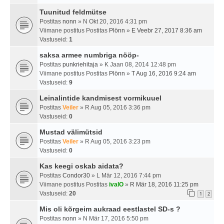
Tuunitud feldmütse
Postitas
nonn
» N Okt 20, 2016 4:31 pm
Viimane postitus Postitas
Plönn
»
E Veebr 27, 2017 8:36 am
Vastuseid:
1
saksa armee numbriga nööp-
Postitas
punkriehitaja
» K Jaan 08, 2014 12:48 pm
Viimane postitus Postitas
Plönn
»
T Aug 16, 2016 9:24 am
Vastuseid:
9
Leinalintide kandmisest vormikuuel
Postitas
Veiler
» R Aug 05, 2016 3:36 pm
Vastuseid:
0
Mustad välimütsid
Postitas
Veiler
» R Aug 05, 2016 3:23 pm
Vastuseid:
0
Kas keegi oskab aidata?
Postitas
Condor30
» L Mär 12, 2016 7:44 pm
Viimane postitus Postitas
ivalO
»
R Mär 18, 2016 11:25 pm
Vastuseid:
20
1
2
Mis oli kõrgeim aukraad eestlastel SD-s ?
Postitas
nonn
» N Mär 17, 2016 5:50 pm