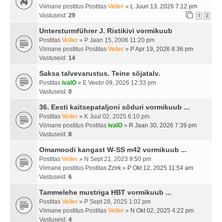
Viimane postitus Postitas
Veiler
»
L Juun 13, 2026 7:12 pm
Vastuseid:
29
1
2
Untersturmführer J. Ristikivi vormikuub
Postitas
Veiler
» P Jaan 15, 2006 11:20 pm
Viimane postitus Postitas
Veiler
»
P Apr 19, 2026 8:36 pm
Vastuseid:
14
Saksa talvevarustus. Teine sõjatalv.
Postitas
ivalO
» E Veebr 09, 2026 12:33 pm
Vastuseid:
0
36. Eesti kaitsepataljoni sõduri vormikuub ...
Postitas
Veiler
» K Juul 02, 2025 6:10 pm
Viimane postitus Postitas
ivalO
»
R Jaan 30, 2026 7:39 pm
Vastuseid:
8
Omamoodi kangast W-SS m42 vormikuub ...
Postitas
Veiler
» N Sept 21, 2023 9:50 pm
Viimane postitus Postitas
Zzirk
»
P Okt 12, 2025 11:54 am
Vastuseid:
6
Tammelehe mustriga HBT vormikuub ...
Postitas
Veiler
» P Sept 28, 2025 1:02 pm
Viimane postitus Postitas
Veiler
»
N Okt 02, 2025 4:22 pm
Vastuseid:
4