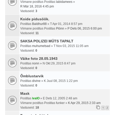
Viimane postitus Postitas
labidamees
»
R Mär 18, 2016 4:45 pm
Vastuseid:
3
Koide pidusöök.
Postitas
Baldhur88
» T Apr 01, 2014 8:57 pm
Viimane postitus Postitas
Plönn
»
P Dets 06, 2015 6:00 pm
Vastuseid:
11
SAKSA POLIZEI MÜTS TAPALT
Postitas
muhumetsad
» T Nov 03, 2015 11:05 am
Vastuseid:
0
Väike foto 28.05.1943
Postitas
nonn
» N Okt 29, 2015 8:47 pm
Vastuseid:
0
Õmblustarvik
Postitas
divine
» K Juul 08, 2015 1:22 pm
Vastuseid:
0
Mask
Postitas
ivalO
» E Dets 12, 2005 2:48 am
Viimane postitus Postitas
funker
»
K Apr 29, 2015 2:33 am
Vastuseid:
18
1
2