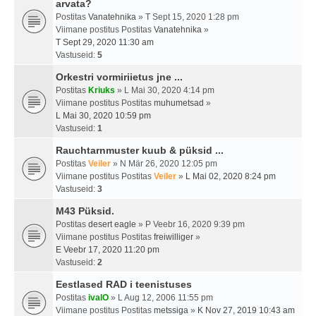
arvata?
Postitas
Vanatehnika
» T Sept 15, 2020 1:28 pm
Viimane postitus Postitas
Vanatehnika
»
T Sept 29, 2020 11:30 am
Vastuseid:
5
Orkestri vormiriietus jne ...
Postitas
Kriuks
» L Mai 30, 2020 4:14 pm
Viimane postitus Postitas
muhumetsad
»
L Mai 30, 2020 10:59 pm
Vastuseid:
1
Rauchtarnmuster kuub & püksid ...
Postitas
Veiler
» N Mär 26, 2020 12:05 pm
Viimane postitus Postitas
Veiler
»
L Mai 02, 2020 8:24 pm
Vastuseid:
3
M43 Püksid.
Postitas
desert eagle
» P Veebr 16, 2020 9:39 pm
Viimane postitus Postitas
freiwilliger
»
E Veebr 17, 2020 11:20 pm
Vastuseid:
2
Eestlased RAD i teenistuses
Postitas
ivalO
» L Aug 12, 2006 11:55 pm
Viimane postitus Postitas
metssiga
»
K Nov 27, 2019 10:43 am