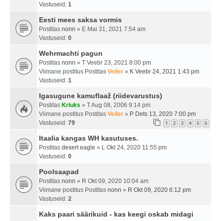
Vastuseid:
1
Eesti mees saksa vormis
Postitas
nonn
» E Mai 31, 2021 7:54 am
Vastuseid:
0
Wehrmachti pagun
Postitas
nonn
» T Veebr 23, 2021 8:00 pm
Viimane postitus Postitas
Veiler
»
K Veebr 24, 2021 1:43 pm
Vastuseid:
1
Igasugune kamuflaaž (riidevarustus)
Postitas
Kriuks
» T Aug 08, 2006 9:14 pm
Viimane postitus Postitas
Veiler
»
P Dets 13, 2020 7:00 pm
Vastuseid:
79
1
2
3
4
5
6
Itaalia kangas WH kasutuses.
Postitas
desert eagle
» L Okt 24, 2020 11:55 pm
Vastuseid:
0
Poolsaapad
Postitas
nonn
» R Okt 09, 2020 10:04 am
Viimane postitus Postitas
nonn
»
R Okt 09, 2020 6:12 pm
Vastuseid:
2
Kaks paari säärikuid - kas keegi oskab midagi