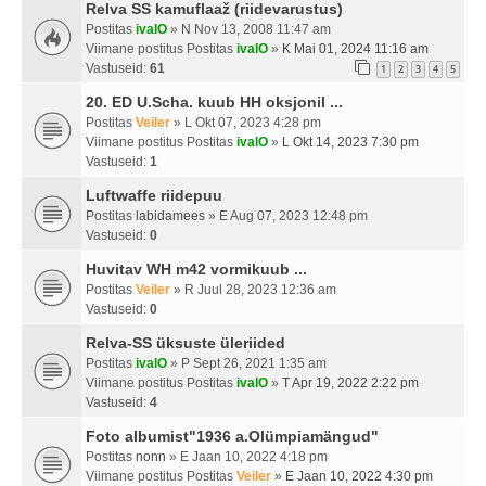
Relva SS kamuflaaž (riidevarustus)
Postitas
ivalO
» N Nov 13, 2008 11:47 am
Viimane postitus Postitas
ivalO
»
K Mai 01, 2024 11:16 am
Vastuseid:
61
1
2
3
4
5
20. ED U.Scha. kuub HH oksjonil ...
Postitas
Veiler
» L Okt 07, 2023 4:28 pm
Viimane postitus Postitas
ivalO
»
L Okt 14, 2023 7:30 pm
Vastuseid:
1
Luftwaffe riidepuu
Postitas
labidamees
» E Aug 07, 2023 12:48 pm
Vastuseid:
0
Huvitav WH m42 vormikuub ...
Postitas
Veiler
» R Juul 28, 2023 12:36 am
Vastuseid:
0
Relva-SS üksuste üleriided
Postitas
ivalO
» P Sept 26, 2021 1:35 am
Viimane postitus Postitas
ivalO
»
T Apr 19, 2022 2:22 pm
Vastuseid:
4
Foto albumist"1936 a.Olümpiamängud"
Postitas
nonn
» E Jaan 10, 2022 4:18 pm
Viimane postitus Postitas
Veiler
»
E Jaan 10, 2022 4:30 pm