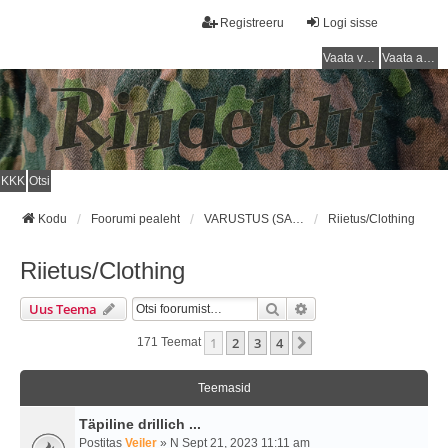
Registreeru
Logi sisse
Vaata vastamata teemasi
Vaata aktiivseid teemasid
KKK
Otsi
Kodu
Foorumi pealeht
VARUSTUS (SAKSA SÕJAVÄGI) / EQUIPMENT (GERMAN ARMY)
Riietus/Clothing
Riietus/Clothing
Otsi
Täiendatud Otsing
Uus Teema
1
2
3
4
Järgmine
171 Teemat
Teemasid
Täpiline drillich ...
Postitas
Veiler
» N Sept 21, 2023 11:11 am