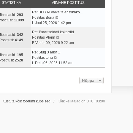
STATISTIKA
VIIMANE POSTITUS
Re: BORJA väike faleristikako…
Teemasid:
293
V
Postitas
Borja
Postitusi:
11099
a
L Juul 25, 2026 1:42 pm
a
Re: Tsaarisoldati kokardid
t
Teemasid:
342
V
Postitas
Plönn
a
Postitusi:
4149
a
E Veebr 09, 2026 9:22 am
v
a
i
Re: Stug 3 ausf G
t
i
Teemasid:
195
V
Postitas
tonu
a
m
Postitusi:
2528
a
L Dets 06, 2025 11:53 am
v
a
a
i
s
t
i
t
a
m
Hüppa
p
v
a
o
i
s
s
i
t
t
m
Kustuta kõik foorumi küpsised
Kõik kellaajad on
p
UTC+03:00
i
a
o
t
s
s
u
t
t
s
p
i
t
o
t
s