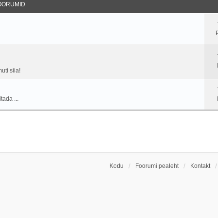
OORUMID
ti siia!
tada ...
Kodu
Foorumi pealeht
Kontakt