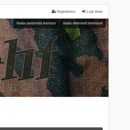
Registreeru
Logi sisse
Vaata vastamata teemasi
Vaata aktiivseid teemasid