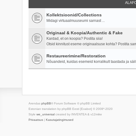
ALAF
Kollektsioonid/Collections
Midagi virtuaalmuuseumi sarnast ...
Originaal & Koopia/Authentic & Fake
Kardad, et on koopia? Postita siia!
Otsid kinnitust eseme originaalsuse kohta? Postita samu
Restaureerimine/Restoration
Nõuandeid, kuidas esemeid korralikult taastada ja säili
Arendas
phpBB
® Forum Software © phpBB Limited
Estonian translation by phpBB Eesti [Exabot] © 2008*-2020
Style
we_universal
created by INVENTEA & v12mike
Privaatsus
|
Kasutajatingimused