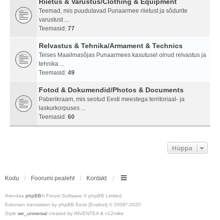
Riietus & Varustus/Clothing & Equipment
Teemad, mis puudutavad Punaarmee riietust ja sõdurite
varustust ...
Teemasid:
77
Relvastus & Tehnika/Armament & Technics
Teises Maailmasõjas Punaarmees kasutusel olnud relvastus ja
tehnika ...
Teemasid:
49
Fotod & Dokumendid/Photos & Documents
Paberikraam, mis seotud Eesti meestega territoriaal- ja
laskurkorpuses ...
Teemasid:
60
Hüppa
Kodu
Foorumi pealeht
Kontakt
Arendas
phpBB
® Forum Software © phpBB Limited
Estonian translation by phpBB Eesti [Exabot] © 2008*-2020
Style
we_universal
created by INVENTEA & v12mike