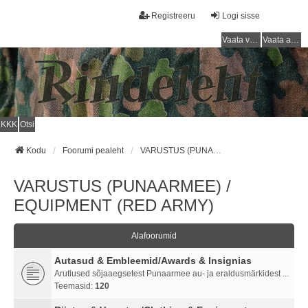
Registreeru
Logi sisse
Vaata vastamata teemasi
Vaata aktiivseid teemasid
KKK
Otsi
Kodu
Foorumi pealeht
VARUSTUS (PUNAARMEE) / EQUIPMENT (RED ARMY)
VARUSTUS (PUNAARMEE) /
EQUIPMENT (RED ARMY)
Alafoorumid
Autasud & Embleemid/Awards & Insignias
Arutlused sõjaaegsetest Punaarmee au- ja eraldusmärkidest ...
Teemasid:
120