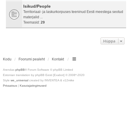
Isikud/People
Territoriaal- ja laskurkorpuses teeninud Eesti meestega seotud
materjalid ...
Teemasid:
29
Hüppa
Kodu
Foorumi pealeht
Kontakt
Arendas
phpBB
® Forum Software © phpBB Limited
Estonian translation by phpBB Eesti [Exabot] © 2008*-2020
Style
we_universal
created by INVENTEA & v12mike
Privaatsus
|
Kasutajatingimused