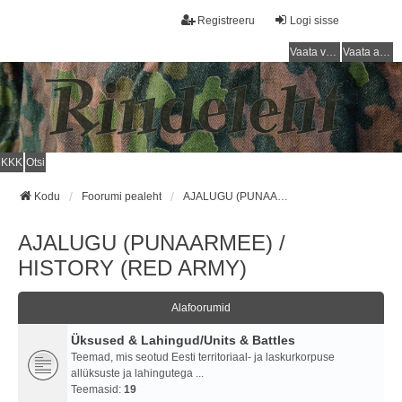
Registreeru
Logi sisse
Vaata vastamata teemasi
Vaata aktiivseid teemasid
KKK
Otsi
Kodu
Foorumi pealeht
AJALUGU (PUNAARMEE) / HISTORY (RED ARMY)
AJALUGU (PUNAARMEE) /
HISTORY (RED ARMY)
Alafoorumid
Üksused & Lahingud/Units & Battles
Teemad, mis seotud Eesti territoriaal- ja laskurkorpuse
allüksuste ja lahingutega ...
Teemasid:
19