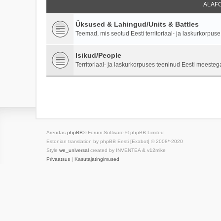
ALAF
Üksused & Lahingud/Units & Battles
Teemad, mis seotud Eesti territoriaal- ja laskurkorpuse 
Isikud/People
Territoriaal- ja laskurkorpuses teeninud Eesti meestega
Arendas
phpBB
® Forum Software © phpBB Limited
Estonian translation by phpBB Eesti [Exabot] © 2008*-2020
Style
we_universal
created by INVENTEA & v12mike
Privaatsus
|
Kasutajatingimused