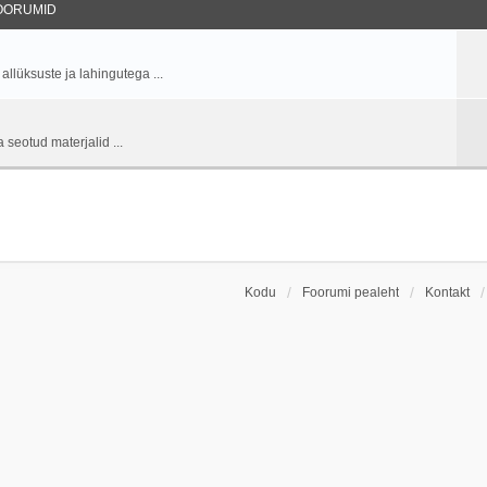
OORUMID
allüksuste ja lahingutega ...
 seotud materjalid ...
Kodu
Foorumi pealeht
Kontakt