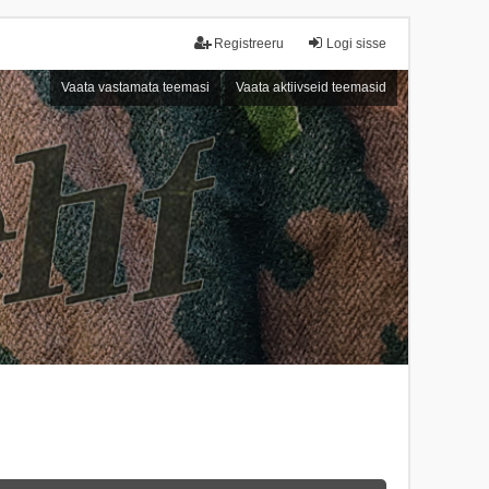
Registreeru
Logi sisse
Vaata vastamata teemasi
Vaata aktiivseid teemasid