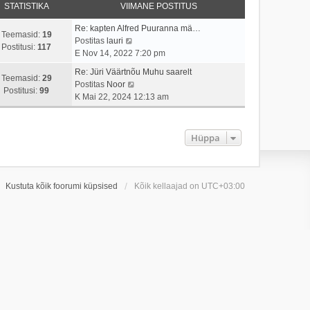
STATISTIKA
VIIMANE POSTITUS
Re: kapten Alfred Puuranna mä…
Teemasid:
19
V
Postitas
lauri
Postitusi:
117
a
E Nov 14, 2022 7:20 pm
a
Re: Jüri Väärtnõu Muhu saarelt
t
Teemasid:
29
V
Postitas
Noor
a
Postitusi:
99
a
K Mai 22, 2024 12:13 am
v
a
i
t
i
a
Hüppa
m
v
a
i
s
i
t
m
Kustuta kõik foorumi küpsised
Kõik kellaajad on
UTC+03:00
p
a
o
s
s
t
t
p
i
o
t
s
u
t
s
i
t
t
u