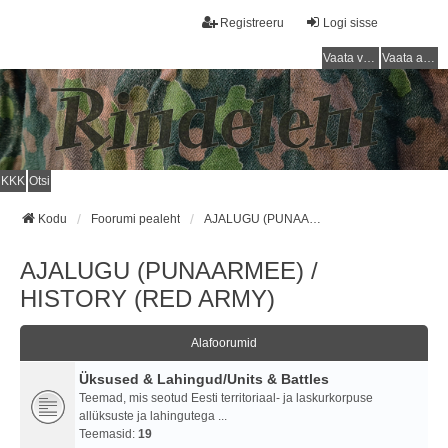
Registreeru
Logi sisse
Vaata vastamata teemasi
Vaata aktiivseid teemasid
KKK
Otsi
Kodu
Foorumi pealeht
AJALUGU (PUNAARMEE) / HISTORY (RED ARMY)
AJALUGU (PUNAARMEE) /
HISTORY (RED ARMY)
Alafoorumid
Üksused & Lahingud/Units & Battles
Teemad, mis seotud Eesti territoriaal- ja laskurkorpuse
allüksuste ja lahingutega ...
Teemasid:
19