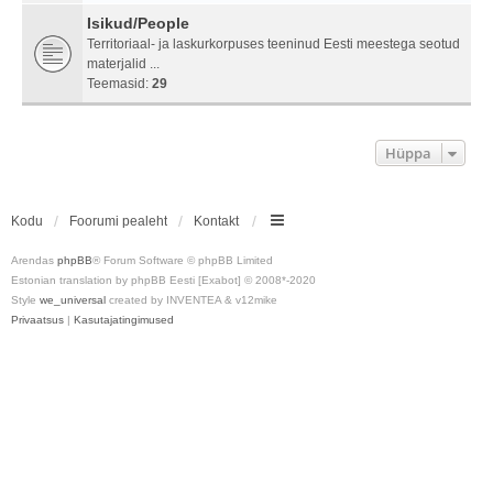
Isikud/People
Territoriaal- ja laskurkorpuses teeninud Eesti meestega seotud
materjalid ...
Teemasid:
29
Hüppa
Kodu
Foorumi pealeht
Kontakt
Arendas
phpBB
® Forum Software © phpBB Limited
Estonian translation by phpBB Eesti [Exabot] © 2008*-2020
Style
we_universal
created by INVENTEA & v12mike
Privaatsus
|
Kasutajatingimused