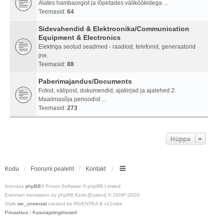
Alates hambaorgist ja lõpetades väliköökidega ...
Teemasid:
64
Sidevahendid & Elektroonika/Communication
Equipment & Electronics
Elektriga seotud seadmed - raadiod, telefonid, generaatorid
jne.
Teemasid:
88
Paberimajandus/Documents
Fotod, välipost, dokumendid, ajakirjad ja ajalehed 2.
Maailmasõja perioodist ...
Teemasid:
273
Hüppa
Kodu
Foorumi pealeht
Kontakt
Arendas
phpBB
® Forum Software © phpBB Limited
Estonian translation by phpBB Eesti [Exabot] © 2008*-2020
Style
we_universal
created by INVENTEA & v12mike
Privaatsus
|
Kasutajatingimused