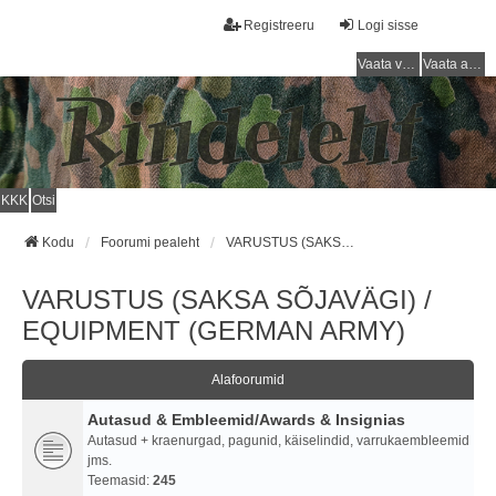
Registreeru
Logi sisse
Vaata vastamata teemasi
Vaata aktiivseid teemasid
KKK
Otsi
Kodu
Foorumi pealeht
VARUSTUS (SAKSA SÕJAVÄGI) / EQUIPMENT (GERMAN ARMY)
VARUSTUS (SAKSA SÕJAVÄGI) /
EQUIPMENT (GERMAN ARMY)
Alafoorumid
Autasud & Embleemid/Awards & Insignias
Autasud + kraenurgad, pagunid, käiselindid, varrukaembleemid
jms.
Teemasid:
245