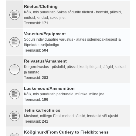
Riietus/Clothing
Kõik, mis puudutab Saksa sõdurite riietust - frentsid, püksid,
mütsid, kindad, sokid jne.
Teemasid:
171
Varustus/Equipment
Sõduri individuaalne varustus - alates sidemepakikesest ja
lõpetades seljakotiga ...
Teemasid:
504
Relvastus/Armament
Kergerelvastus - püstolid, püssid, kuulipildujad, täägid, kaikad
ja munad.
Teemasid:
283
Laskemoon/Ammunition
Kõik, mis puudutab padruneid, mürske, miine jne.
Teemasid:
196
Tehnika/Technics
Masinad, millega Eesti mehed sõitsid, lendasid või ujusid ...
Teemasid:
241
Kööginurk/From Cutlery to Fieldkitchens