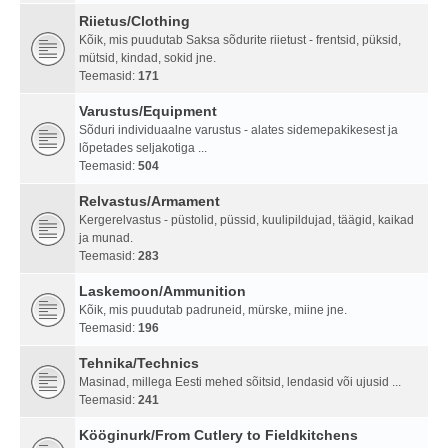
Riietus/Clothing
Kõik, mis puudutab Saksa sõdurite riietust - frentsid, püksid,
mütsid, kindad, sokid jne.
Teemasid:
171
Varustus/Equipment
Sõduri individuaalne varustus - alates sidemepakikesest ja
lõpetades seljakotiga ...
Teemasid:
504
Relvastus/Armament
Kergerelvastus - püstolid, püssid, kuulipildujad, täägid, kaikad
ja munad.
Teemasid:
283
Laskemoon/Ammunition
Kõik, mis puudutab padruneid, mürske, miine jne.
Teemasid:
196
Tehnika/Technics
Masinad, millega Eesti mehed sõitsid, lendasid või ujusid ...
Teemasid:
241
Kööginurk/From Cutlery to Fieldkitchens