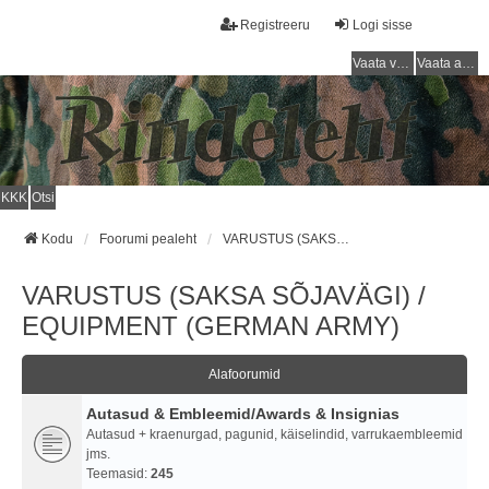
Registreeru
Logi sisse
Vaata vastamata teemasi
Vaata aktiivseid teemasid
KKK
Otsi
Kodu
Foorumi pealeht
VARUSTUS (SAKSA SÕJAVÄGI) / EQUIPMENT (GERMAN ARMY)
VARUSTUS (SAKSA SÕJAVÄGI) /
EQUIPMENT (GERMAN ARMY)
Alafoorumid
Autasud & Embleemid/Awards & Insignias
Autasud + kraenurgad, pagunid, käiselindid, varrukaembleemid
jms.
Teemasid:
245