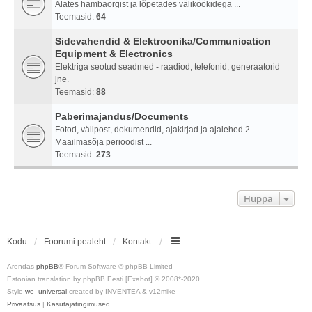
Alates hambaorgist ja lõpetades väliköökidega ...
Teemasid:
64
Sidevahendid & Elektroonika/Communication
Equipment & Electronics
Elektriga seotud seadmed - raadiod, telefonid, generaatorid
jne.
Teemasid:
88
Paberimajandus/Documents
Fotod, välipost, dokumendid, ajakirjad ja ajalehed 2.
Maailmasõja perioodist ...
Teemasid:
273
Hüppa
Kodu
Foorumi pealeht
Kontakt
Arendas
phpBB
® Forum Software © phpBB Limited
Estonian translation by phpBB Eesti [Exabot] © 2008*-2020
Style
we_universal
created by INVENTEA & v12mike
Privaatsus
|
Kasutajatingimused