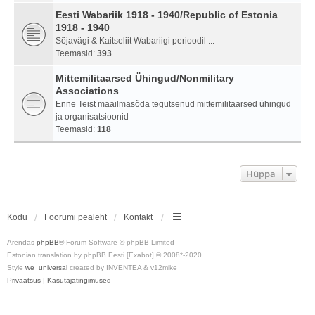
Eesti Wabariik 1918 - 1940/Republic of Estonia
1918 - 1940
Sõjavägi & Kaitseliit Wabariigi perioodil ...
Teemasid:
393
Mittemilitaarsed Ühingud/Nonmilitary
Associations
Enne Teist maailmasõda tegutsenud mittemilitaarsed ühingud
ja organisatsioonid
Teemasid:
118
Hüppa
Kodu
Foorumi pealeht
Kontakt
Arendas
phpBB
® Forum Software © phpBB Limited
Estonian translation by phpBB Eesti [Exabot] © 2008*-2020
Style
we_universal
created by INVENTEA & v12mike
Privaatsus
|
Kasutajatingimused