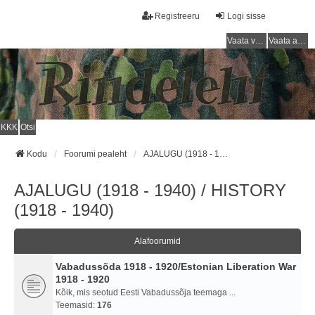
Registreeru
Logi sisse
Vaata vastamata teemasi
Vaata aktiivseid teemasid
KKK
Otsi
Kodu
Foorumi pealeht
AJALUGU (1918 - 1940) / HISTORY (1918 - 1940)
AJALUGU (1918 - 1940) / HISTORY
(1918 - 1940)
Alafoorumid
Vabadussõda 1918 - 1920/Estonian Liberation War
1918 - 1920
Kõik, mis seotud Eesti Vabadussõja teemaga ...
Teemasid:
176