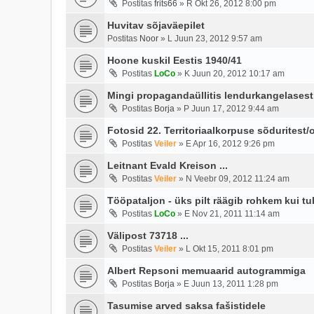
Postitas
frits66
»
R Okt 26, 2012 8:00 pm
Huvitav sõjaväepilet
Postitas
Noor
»
L Juun 23, 2012 9:57 am
Hoone kuskil Eestis 1940/41
Postitas
LoCo
»
K Juun 20, 2012 10:17 am
Mingi propagandaüllitis lendurkangelases
Postitas
Borja
»
P Juun 17, 2012 9:44 am
Fotosid 22. Territoriaalkorpuse sõduritest/o
Postitas
Veiler
»
E Apr 16, 2012 9:26 pm
Leitnant Evald Kreison ...
Postitas
Veiler
»
N Veebr 09, 2012 11:24 am
Tööpataljon - üks pilt räägib rohkem kui tuh
Postitas
LoCo
»
E Nov 21, 2011 11:14 am
Välipost 73718 ...
Postitas
Veiler
»
L Okt 15, 2011 8:01 pm
Albert Repsoni memuaarid autogrammiga
Postitas
Borja
»
E Juun 13, 2011 1:28 pm
Tasumise arved saksa fašistidele