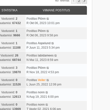
1
2
Järgmine
60 Teemat
STATISTIKA
VIIMANE POSTITUS
Vastuseid:
2
Postitas
Plönn
aatamisi:
67432
R Okt 06, 2023 10:01 pm
Vastuseid:
1
Postitas
Plönn
Vaatamisi:
9666
R Okt 06, 2023 9:58 pm
Vastuseid:
1
Postitas
Aspelund
aatamisi:
11188
P Juun 11, 2023 5:34 pm
Vastuseid:
26
Postitas
labidamees
aatamisi:
68744
N Mai 11, 2023 8:59 am
Vastuseid:
3
Postitas
Plönn
aatamisi:
19870
R Nov 18, 2022 4:53 pm
Vastuseid:
0
Postitas
Veiler
aatamisi:
11526
L Juun 25, 2022 12:06 pm
Vastuseid:
0
Postitas
nonn
aatamisi:
12613
N Aug 19, 2021 6:00 pm
Vastuseid:
0
Postitas
nonn
aatamisi:
13909
T Veebr 02, 2021 6:06 pm