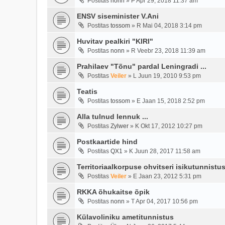
Postitas
nonn
»
P Apr 29, 2018 11:37 am
ENSV siseminister V.Ani
Postitas
tossom
»
R Mai 04, 2018 3:14 pm
Huvitav pealkiri "KIRI"
Postitas
nonn
»
R Veebr 23, 2018 11:39 am
Prahilaev "Tõnu" pardal Leningradi ...
Postitas
Veiler
»
L Juun 19, 2010 9:53 pm
Teatis
Postitas
tossom
»
E Jaan 15, 2018 2:52 pm
Alla tulnud lennuk ...
Postitas
Zylwer
»
K Okt 17, 2012 10:27 pm
Postkaartide hind
Postitas
QX1
»
K Juun 28, 2017 11:58 am
Territoriaalkorpuse ohvitseri isikutunnistus 
Postitas
Veiler
»
E Jaan 23, 2012 5:31 pm
RKKA õhukaitse õpik
Postitas
nonn
»
T Apr 04, 2017 10:56 pm
Külavoliniku ametitunnistus