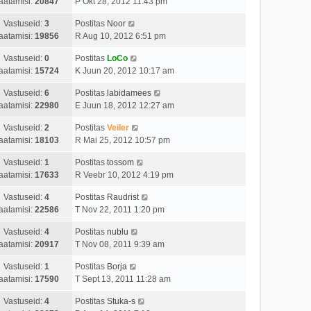
aatamisi:
20847
P Okt 28, 2012 11:43 pm
Vastuseid:
3
Postitas
Noor
aatamisi:
19856
R Aug 10, 2012 6:51 pm
Vastuseid:
0
Postitas
LoCo
aatamisi:
15724
K Juun 20, 2012 10:17 am
Vastuseid:
6
Postitas
labidamees
aatamisi:
22980
E Juun 18, 2012 12:27 am
Vastuseid:
2
Postitas
Veiler
aatamisi:
18103
R Mai 25, 2012 10:57 pm
Vastuseid:
1
Postitas
tossom
aatamisi:
17633
R Veebr 10, 2012 4:19 pm
Vastuseid:
4
Postitas
Raudrist
aatamisi:
22586
T Nov 22, 2011 1:20 pm
Vastuseid:
4
Postitas
nublu
aatamisi:
20917
T Nov 08, 2011 9:39 am
Vastuseid:
1
Postitas
Borja
aatamisi:
17590
T Sept 13, 2011 11:28 am
Vastuseid:
4
Postitas
Stuka-s