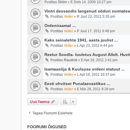
Postitas
Shiim
»
E Dets 14, 2009 10:27 pm
Vintri dessandis langenud sõduri surmatead
Postitas
Veiler
»
R Juul 22, 2011 5:35 pm
Ordeniraamat ...
Postitas
Veiler
»
P Juul 17, 2011 6:48 pm
Kaks seinalehte 1941. aasta juulist ...
Postitas
Veiler
»
L Apr 23, 2011 6:44 pm
Reetur Soodla- luuletus August Allelt. Huvi
Postitas
Raudrist
»
E Apr 18, 2011 2:41 pm
Isamaasõja & Kuulsuse ordeni statuut ...
Postitas
Veiler
»
L Apr 16, 2011 10:37 pm
Eesti ohvitser Punalaevastikus ...
Postitas
Veiler
»
E Mär 28, 2011 8:26 pm
Uus Teema
Tagasi Foorumi Esilehele
FOORUMI ÕIGUSED