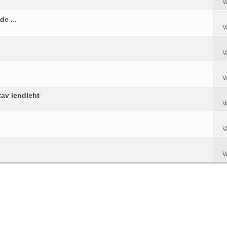
V
e ...
V
V
V
tav lendleht
V
V
V