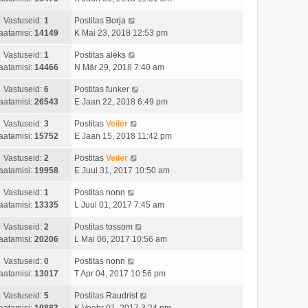
Vastuseid:
1
Postitas
Borja
aatamisi:
14149
K Mai 23, 2018 12:53 pm
Vastuseid:
1
Postitas
aleks
aatamisi:
14466
N Mär 29, 2018 7:40 am
Vastuseid:
6
Postitas
funker
aatamisi:
26543
E Jaan 22, 2018 6:49 pm
Vastuseid:
3
Postitas
Veiler
aatamisi:
15752
E Jaan 15, 2018 11:42 pm
Vastuseid:
2
Postitas
Veiler
aatamisi:
19958
E Juul 31, 2017 10:50 am
Vastuseid:
1
Postitas
nonn
aatamisi:
13335
L Juul 01, 2017 7:45 am
Vastuseid:
2
Postitas
tossom
aatamisi:
20206
L Mai 06, 2017 10:56 am
Vastuseid:
0
Postitas
nonn
aatamisi:
13017
T Apr 04, 2017 10:56 pm
Vastuseid:
5
Postitas
Raudrist
aatamisi:
19883
K Veebr 01, 2017 3:24 pm