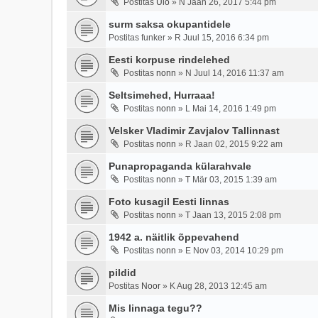
Postitas
Ülo
»
N Jaan 26, 2017 5:44 pm
surm saksa okupantidele
Postitas
funker
»
R Juul 15, 2016 6:34 pm
Eesti korpuse rindelehed
Postitas
nonn
»
N Juul 14, 2016 11:37 am
Seltsimehed, Hurraaa!
Postitas
nonn
»
L Mai 14, 2016 1:49 pm
Velsker Vladimir Zavjalov Tallinnast
Postitas
nonn
»
R Jaan 02, 2015 9:22 am
Punapropaganda külarahvale
Postitas
nonn
»
T Mär 03, 2015 1:39 am
Foto kusagil Eesti linnas
Postitas
nonn
»
T Jaan 13, 2015 2:08 pm
1942 a. näitlik õppevahend
Postitas
nonn
»
E Nov 03, 2014 10:29 pm
pildid
Postitas
Noor
»
K Aug 28, 2013 12:45 am
Mis linnaga tegu??