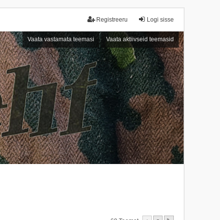
Registreeru
Logi sisse
Vaata vastamata teemasi
Vaata aktiivseid teemasid