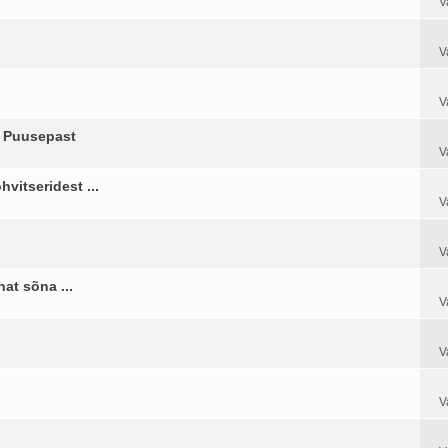
V
V
V
t Puusepast
V
hvitseridest ...
V
V
at sõna ...
V
V
V