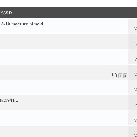
datud Otsing
EMASID
 3-10 maetute nimeki
V
V
V
1
2
V
8.1941 ...
V
V
V