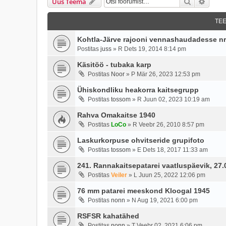
Otsi
Täien
Uus Teema
TE
Kohtla-Järve rajooni vennashaudadesse nr
Postitas
juss
»
R Dets 19, 2014 8:14 pm
Käsitöö - tubaka karp
Postitas
Noor
»
P Mär 26, 2023 12:53 pm
Ühiskondliku heakorra kaitsegrupp
Postitas
tossom
»
R Juun 02, 2023 10:19 am
Rahva Omakaitse 1940
Postitas
LoCo
»
R Veebr 26, 2010 8:57 pm
Laskurkorpuse ohvitseride grupifoto
Postitas
tossom
»
E Dets 18, 2017 11:33 am
241. Rannakaitsepatarei vaatluspäevik, 27.0
Postitas
Veiler
»
L Juun 25, 2022 12:06 pm
76 mm patarei meeskond Kloogal 1945
Postitas
nonn
»
N Aug 19, 2021 6:00 pm
RSFSR kahatähed
Postitas
nonn
»
T Veebr 02, 2021 6:06 pm