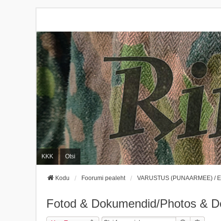
KKK
Otsi
Kodu
Foorumi pealeht
VARUSTUS (PUNAARMEE) / 
Fotod & Dokumendid/Photos & 