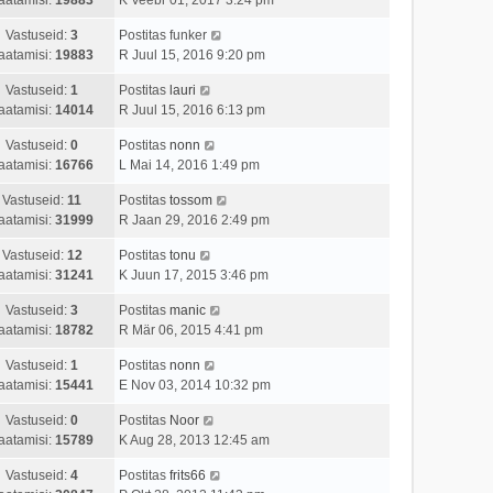
Vastuseid:
3
Postitas
funker
aatamisi:
19883
R Juul 15, 2016 9:20 pm
Vastuseid:
1
Postitas
lauri
aatamisi:
14014
R Juul 15, 2016 6:13 pm
Vastuseid:
0
Postitas
nonn
aatamisi:
16766
L Mai 14, 2016 1:49 pm
Vastuseid:
11
Postitas
tossom
aatamisi:
31999
R Jaan 29, 2016 2:49 pm
Vastuseid:
12
Postitas
tonu
aatamisi:
31241
K Juun 17, 2015 3:46 pm
Vastuseid:
3
Postitas
manic
aatamisi:
18782
R Mär 06, 2015 4:41 pm
Vastuseid:
1
Postitas
nonn
aatamisi:
15441
E Nov 03, 2014 10:32 pm
Vastuseid:
0
Postitas
Noor
aatamisi:
15789
K Aug 28, 2013 12:45 am
Vastuseid:
4
Postitas
frits66