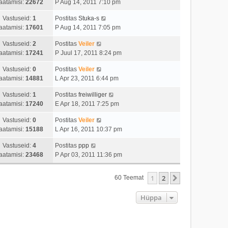
aatamisi:
22672
P Aug 14, 2011 7:10 pm
Vastuseid:
1
Postitas
Stuka-s
aatamisi:
17601
P Aug 14, 2011 7:05 pm
Vastuseid:
2
Postitas
Veiler
aatamisi:
17241
P Juul 17, 2011 8:24 pm
Vastuseid:
0
Postitas
Veiler
aatamisi:
14881
L Apr 23, 2011 6:44 pm
Vastuseid:
1
Postitas
freiwilliger
aatamisi:
17240
E Apr 18, 2011 7:25 pm
Vastuseid:
0
Postitas
Veiler
aatamisi:
15188
L Apr 16, 2011 10:37 pm
Vastuseid:
4
Postitas
ppp
aatamisi:
23468
P Apr 03, 2011 11:36 pm
1
2
Järgmine
60 Teemat
Hüppa