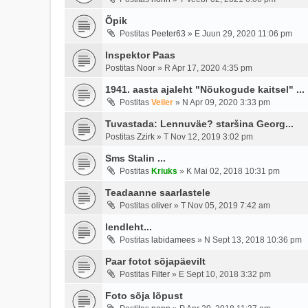
Õpik
Postitas
Peeter63
»
E Juun 29, 2020 11:06 pm
Inspektor Paas
Postitas
Noor
»
R Apr 17, 2020 4:35 pm
1941. aasta ajaleht "Nõukogude kaitsel" ...
Postitas
Veiler
»
N Apr 09, 2020 3:33 pm
Tuvastada: Lennuväe? staršina Georg...
Postitas
Zzirk
»
T Nov 12, 2019 3:02 pm
Sms Stalin ...
Postitas
Kriuks
»
K Mai 02, 2018 10:31 pm
Teadaanne saarlastele
Postitas
oliver
»
T Nov 05, 2019 7:42 am
lendleht...
Postitas
labidamees
»
N Sept 13, 2018 10:36 pm
Paar fotot sõjapäevilt
Postitas
Filter
»
E Sept 10, 2018 3:32 pm
Foto sõja lõpust