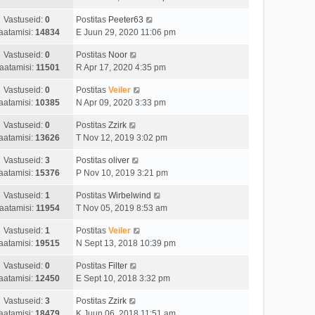
Vastuseid:
0
Postitas
Peeter63
aatamisi:
14834
E Juun 29, 2020 11:06 pm
Vastuseid:
0
Postitas
Noor
aatamisi:
11501
R Apr 17, 2020 4:35 pm
Vastuseid:
0
Postitas
Veiler
aatamisi:
10385
N Apr 09, 2020 3:33 pm
Vastuseid:
0
Postitas
Zzirk
aatamisi:
13626
T Nov 12, 2019 3:02 pm
Vastuseid:
3
Postitas
oliver
aatamisi:
15376
P Nov 10, 2019 3:21 pm
Vastuseid:
1
Postitas
Wirbelwind
aatamisi:
11954
T Nov 05, 2019 8:53 am
Vastuseid:
1
Postitas
Veiler
aatamisi:
19515
N Sept 13, 2018 10:39 pm
Vastuseid:
0
Postitas
Filter
aatamisi:
12450
E Sept 10, 2018 3:32 pm
Vastuseid:
3
Postitas
Zzirk
aatamisi:
18479
K Juun 06, 2018 11:51 am