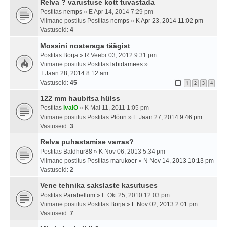
Relva ? varustuse kott tuvastada
Postitas
nemps
» E Apr 14, 2014 7:29 pm
Viimane postitus Postitas
nemps
»
K Apr 23, 2014 11:02 pm
Vastuseid:
4
Mossini noateraga täägist
Postitas
Borja
» R Veebr 03, 2012 9:31 pm
Viimane postitus Postitas
labidamees
»
T Jaan 28, 2014 8:12 am
Vastuseid:
45
1
2
3
4
122 mm haubitsa hülss
Postitas
ivalO
» K Mai 11, 2011 1:05 pm
Viimane postitus Postitas
Plönn
»
E Jaan 27, 2014 9:46 pm
Vastuseid:
3
Relva puhastamise varras?
Postitas
Baldhur88
» K Nov 06, 2013 5:34 pm
Viimane postitus Postitas
marukoer
»
N Nov 14, 2013 10:13 pm
Vastuseid:
2
Vene tehnika sakslaste kasutuses
Postitas
Parabellum
» E Okt 25, 2010 12:03 pm
Viimane postitus Postitas
Borja
»
L Nov 02, 2013 2:01 pm
Vastuseid:
7