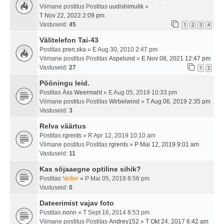
Viimane postitus Postitas
uudishimulik
»
T Nov 22, 2022 2:09 pm
Vastuseid:
45
1
2
3
4
Välitelefon Tai-43
Postitas
pren.ska
» E Aug 30, 2010 2:47 pm
Viimane postitus Postitas
Aspelund
»
E Nov 08, 2021 12:47 pm
Vastuseid:
27
1
2
Pööningu leid.
Postitas
Äss Weermaht
» E Aug 05, 2019 10:33 pm
Viimane postitus Postitas
Wirbelwind
»
T Aug 06, 2019 2:35 pm
Vastuseid:
3
Relva väärtus
Postitas
rgrents
» R Apr 12, 2019 10:10 am
Viimane postitus Postitas
rgrents
»
P Mai 12, 2019 9:01 am
Vastuseid:
11
Kas sõjaaegne optiline sihik?
Postitas
Veiler
» P Mai 05, 2019 8:56 pm
Vastuseid:
0
Dateerimist vajav foto
Postitas
nonn
» T Sept 16, 2014 8:53 pm
Viimane postitus Postitas
Andrey152
»
T Okt 24, 2017 6:42 am