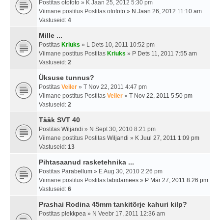
Postitas
otofoto
» K Jaan 25, 2012 5:30 pm
Viimane postitus Postitas
otofoto
»
N Jaan 26, 2012 11:10 am
Vastuseid:
4
Mille ...
Postitas
Kriuks
» L Dets 10, 2011 10:52 pm
Viimane postitus Postitas
Kriuks
»
P Dets 11, 2011 7:55 am
Vastuseid:
2
Üksuse tunnus?
Postitas
Veiler
» T Nov 22, 2011 4:47 pm
Viimane postitus Postitas
Veiler
»
T Nov 22, 2011 5:50 pm
Vastuseid:
2
Tääk SVT 40
Postitas
Wiljandi
» N Sept 30, 2010 8:21 pm
Viimane postitus Postitas
Wiljandi
»
K Juul 27, 2011 1:09 pm
Vastuseid:
13
Pihtasaanud rasketehnika ...
Postitas
Parabellum
» E Aug 30, 2010 2:26 pm
Viimane postitus Postitas
labidamees
»
P Mär 27, 2011 8:26 pm
Vastuseid:
6
Prashai Rodina 45mm tankitõrje kahuri kilp?
Postitas
plekkpea
» N Veebr 17, 2011 12:36 am