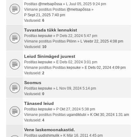
Postitas
@metsapõssa
» L Juul 05, 2025 9:24 pm
Viimane postitus Postitas
@metsapõssa
»
P Sept 21, 2025 7:40 pm
Vastuseid:
6
Tuvastada tükk lennukist
Postitas
kepsuke
» P Dets 22, 2024 5:47 pm
Viimane postitus Postitas
Plönn
»
L Veebr 22, 2025 4:08 pm
Vastuseid:
10
Leiud Sinimäged juurest
Postitas
kepsuke
» E Dets 02, 2024 3:01 pm
Viimane postitus Postitas
kepsuke
»
E Dets 02, 2024 4:09 pm
Vastuseid:
2
Soomus
Postitas
kepsuke
» L Nov 09, 2024 5:14 pm
Vastuseid:
0
Tänased leiud
Postitas
kepsuke
» P Okt 27, 2024 5:38 pm
Viimane postitus Postitas
ugandiklubi
»
K Okt 30, 2024 1:31 am
Vastuseid:
4
Vene laskemoonakastid.
Postitas
uudishimulik
» K Mär 16, 2011 4:45 pm