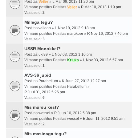
Postitas
Veiler
» L Mär 09, 2013 11:20 pm
Viimane postitus Postitas
Veiler
»
P Mär 10, 2013 1:19 pm
Vastuseid:
2
Millega tegu?
Postitas
valloon
» L Nov 10, 2012 9:18 am
Viimane postitus Postitas
marukoer
»
R Nov 16, 2012 7:46 pm
Vastuseid:
3
USSR Monokkel?
Postitas
uki99
» L Nov 03, 2012 1:10 pm
Viimane postitus Postitas
Kriuks
»
L Nov 03, 2012 6:57 pm
Vastuseid:
1
AVS-36 jupid
Postitas
Parabellum
» K Juun 27, 2012 12:27 pm
Viimane postitus Postitas
Parabellum
»
P Juul 01, 2012 5:26 pm
Vastuseid:
6
Mis mürsu kest?
Postitas
wessel
» P Juun 10, 2012 5:38 pm
Viimane postitus Postitas
wessel
»
E Juun 11, 2012 9:51 am
Vastuseid:
2
Mis masinaga tegu?