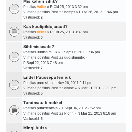
Mis kahuri sihik?
Postitas
Veiler
» R Okt 25, 2013 3:32 pm
Viimane postitus Postitas
nemps
»
L Okt 26, 2013 11:46 pm
Vastuseid:
2
Kas kuulipildujaraud?
Postitas
Veiler
» R Okt 25, 2013 3:37 pm
Vastuseid:
0
Sihtimisseade?
Postitas
uudishimulik
» T Sept 06, 2011 1:36 pm
Viimane postitus Postitas
uudishimulik
»
P Sept 22, 2013 7:48 pm
Vastuseid:
7
Endel Puussepa lennuk
Postitas
pren.ska
» L Nov 26, 2011 9:11 pm
Viimane postitus Postitas
divine
»
N Mär 21, 2013 3:33 pm
Vastuseid:
5
Tundmatu binokkel
Postitas
punkriehitaja
» T Sept 04, 2012 7:52 pm
Viimane postitus Postitas
Plönn
»
N Mär 21, 2013 8:18 am
Vastuseid:
5
Mingi hülss ...