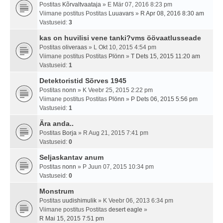
Postitas
Kõrvaltvaataja
» E Mär 07, 2016 8:23 pm
Viimane postitus Postitas
Luuavars
»
R Apr 08, 2016 8:30 am
Vastuseid:
3
kas on huvilisi vene tanki?vms öövaatlusseade
Postitas
oliveraas
» L Okt 10, 2015 4:54 pm
Viimane postitus Postitas
Plönn
»
T Dets 15, 2015 11:20 am
Vastuseid:
1
Detektoristid Sõrves 1945
Postitas
nonn
» K Veebr 25, 2015 2:22 pm
Viimane postitus Postitas
Plönn
»
P Dets 06, 2015 5:56 pm
Vastuseid:
1
Ära anda..
Postitas
Borja
» R Aug 21, 2015 7:41 pm
Vastuseid:
0
Seljaskantav anum
Postitas
nonn
» P Juun 07, 2015 10:34 pm
Vastuseid:
0
Monstrum
Postitas
uudishimulik
» K Veebr 06, 2013 6:34 pm
Viimane postitus Postitas
desert eagle
»
R Mai 15, 2015 7:51 pm