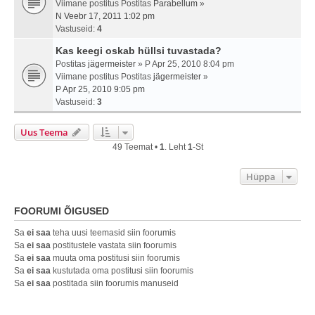
Viimane postitus Postitas
Parabellum
»
N Veebr 17, 2011 1:02 pm
Vastuseid:
4
Kas keegi oskab hüllsi tuvastada?
Postitas
jägermeister
» P Apr 25, 2010 8:04 pm
Viimane postitus Postitas
jägermeister
»
P Apr 25, 2010 9:05 pm
Vastuseid:
3
Uus Teema
49 Teemat •
1
. Leht
1
-st
Hüppa
FOORUMI ÕIGUSED
Sa
ei saa
teha uusi teemasid siin foorumis
Sa
ei saa
postitustele vastata siin foorumis
Sa
ei saa
muuta oma postitusi siin foorumis
Sa
ei saa
kustutada oma postitusi siin foorumis
Sa
ei saa
postitada siin foorumis manuseid