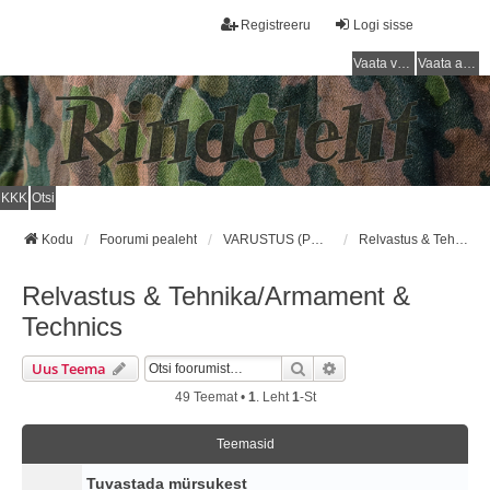
Registreeru
Logi sisse
Vaata vastamata teemasi
Vaata aktiivseid teemasid
KKK
Otsi
Kodu
Foorumi pealeht
VARUSTUS (PUNAARMEE) / EQUIPMENT (RED ARMY)
Relvastus & Tehnika/Armament & Technics
Relvastus & Tehnika/Armament &
Technics
Otsi
Täiendatud Otsing
Uus Teema
49 Teemat •
1
. Leht
1
-st
Teemasid
Tuvastada mürsukest