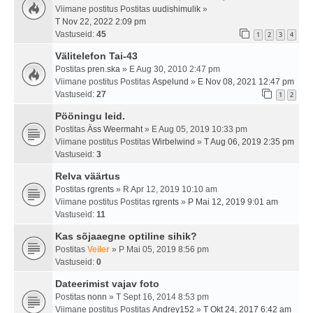
Viimane postitus Postitas
uudishimulik
»
T Nov 22, 2022 2:09 pm
Vastuseid:
45
1
2
3
4
Välitelefon Tai-43
Postitas
pren.ska
» E Aug 30, 2010 2:47 pm
Viimane postitus Postitas
Aspelund
»
E Nov 08, 2021 12:47 pm
Vastuseid:
27
1
2
Pööningu leid.
Postitas
Äss Weermaht
» E Aug 05, 2019 10:33 pm
Viimane postitus Postitas
Wirbelwind
»
T Aug 06, 2019 2:35 pm
Vastuseid:
3
Relva väärtus
Postitas
rgrents
» R Apr 12, 2019 10:10 am
Viimane postitus Postitas
rgrents
»
P Mai 12, 2019 9:01 am
Vastuseid:
11
Kas sõjaaegne optiline sihik?
Postitas
Veiler
» P Mai 05, 2019 8:56 pm
Vastuseid:
0
Dateerimist vajav foto
Postitas
nonn
» T Sept 16, 2014 8:53 pm
Viimane postitus Postitas
Andrey152
»
T Okt 24, 2017 6:42 am