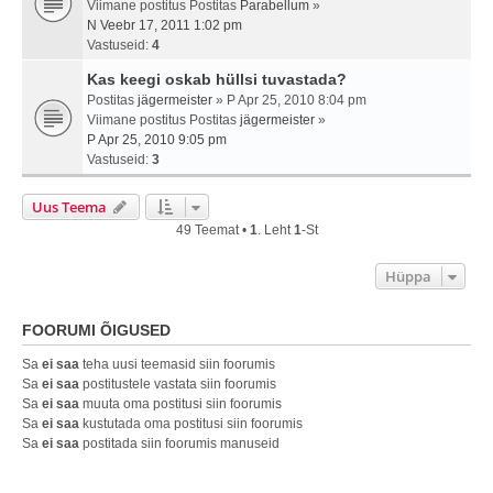
Viimane postitus Postitas
Parabellum
»
N Veebr 17, 2011 1:02 pm
Vastuseid:
4
Kas keegi oskab hüllsi tuvastada?
Postitas
jägermeister
» P Apr 25, 2010 8:04 pm
Viimane postitus Postitas
jägermeister
»
P Apr 25, 2010 9:05 pm
Vastuseid:
3
Uus Teema
49 Teemat •
1
. Leht
1
-st
Hüppa
FOORUMI ÕIGUSED
Sa
ei saa
teha uusi teemasid siin foorumis
Sa
ei saa
postitustele vastata siin foorumis
Sa
ei saa
muuta oma postitusi siin foorumis
Sa
ei saa
kustutada oma postitusi siin foorumis
Sa
ei saa
postitada siin foorumis manuseid