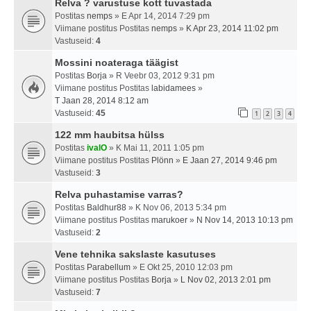
Relva ? varustuse kott tuvastada
Postitas
nemps
» E Apr 14, 2014 7:29 pm
Viimane postitus Postitas
nemps
»
K Apr 23, 2014 11:02 pm
Vastuseid:
4
Mossini noateraga täägist
Postitas
Borja
» R Veebr 03, 2012 9:31 pm
Viimane postitus Postitas
labidamees
»
T Jaan 28, 2014 8:12 am
Vastuseid:
45
1
2
3
4
122 mm haubitsa hülss
Postitas
ivalO
» K Mai 11, 2011 1:05 pm
Viimane postitus Postitas
Plönn
»
E Jaan 27, 2014 9:46 pm
Vastuseid:
3
Relva puhastamise varras?
Postitas
Baldhur88
» K Nov 06, 2013 5:34 pm
Viimane postitus Postitas
marukoer
»
N Nov 14, 2013 10:13 pm
Vastuseid:
2
Vene tehnika sakslaste kasutuses
Postitas
Parabellum
» E Okt 25, 2010 12:03 pm
Viimane postitus Postitas
Borja
»
L Nov 02, 2013 2:01 pm
Vastuseid:
7