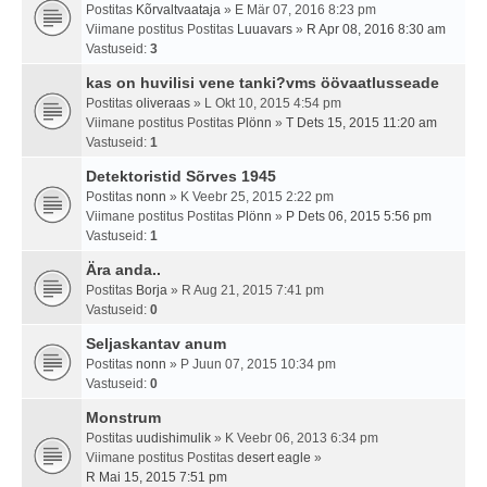
Postitas
Kõrvaltvaataja
» E Mär 07, 2016 8:23 pm
Viimane postitus Postitas
Luuavars
»
R Apr 08, 2016 8:30 am
Vastuseid:
3
kas on huvilisi vene tanki?vms öövaatlusseade
Postitas
oliveraas
» L Okt 10, 2015 4:54 pm
Viimane postitus Postitas
Plönn
»
T Dets 15, 2015 11:20 am
Vastuseid:
1
Detektoristid Sõrves 1945
Postitas
nonn
» K Veebr 25, 2015 2:22 pm
Viimane postitus Postitas
Plönn
»
P Dets 06, 2015 5:56 pm
Vastuseid:
1
Ära anda..
Postitas
Borja
» R Aug 21, 2015 7:41 pm
Vastuseid:
0
Seljaskantav anum
Postitas
nonn
» P Juun 07, 2015 10:34 pm
Vastuseid:
0
Monstrum
Postitas
uudishimulik
» K Veebr 06, 2013 6:34 pm
Viimane postitus Postitas
desert eagle
»
R Mai 15, 2015 7:51 pm