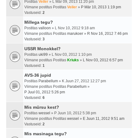
Postitas
Veiler
» L Mär 09, 2013 11:20 pm
Viimane postitus Postitas
Veiler
»
P Mär 10, 2013 1:19 pm
Vastuseid:
2
Millega tegu?
Postitas
valloon
» L Nov 10, 2012 9:18 am
Viimane postitus Postitas
marukoer
»
R Nov 16, 2012 7:46 pm
Vastuseid:
3
USSR Monokkel?
Postitas
uki99
» L Nov 03, 2012 1:10 pm
Viimane postitus Postitas
Kriuks
»
L Nov 03, 2012 6:57 pm
Vastuseid:
1
AVS-36 jupid
Postitas
Parabellum
» K Juun 27, 2012 12:27 pm
Viimane postitus Postitas
Parabellum
»
P Juul 01, 2012 5:26 pm
Vastuseid:
6
Mis mürsu kest?
Postitas
wessel
» P Juun 10, 2012 5:38 pm
Viimane postitus Postitas
wessel
»
E Juun 11, 2012 9:51 am
Vastuseid:
2
Mis masinaga tegu?