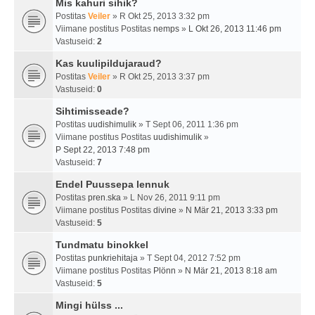
Mis kahuri sihik?
Postitas
Veiler
» R Okt 25, 2013 3:32 pm
Viimane postitus Postitas
nemps
»
L Okt 26, 2013 11:46 pm
Vastuseid:
2
Kas kuulipildujaraud?
Postitas
Veiler
» R Okt 25, 2013 3:37 pm
Vastuseid:
0
Sihtimisseade?
Postitas
uudishimulik
» T Sept 06, 2011 1:36 pm
Viimane postitus Postitas
uudishimulik
»
P Sept 22, 2013 7:48 pm
Vastuseid:
7
Endel Puussepa lennuk
Postitas
pren.ska
» L Nov 26, 2011 9:11 pm
Viimane postitus Postitas
divine
»
N Mär 21, 2013 3:33 pm
Vastuseid:
5
Tundmatu binokkel
Postitas
punkriehitaja
» T Sept 04, 2012 7:52 pm
Viimane postitus Postitas
Plönn
»
N Mär 21, 2013 8:18 am
Vastuseid:
5
Mingi hülss ...