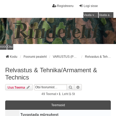
Registreeru
Logi sisse
Vaata vastamata teemasi
Vaata aktiivseid teemasid
KKK
Otsi
Kodu
Foorumi pealeht
VARUSTUS (PUNAARMEE) / EQUIPMENT (RED ARMY)
Relvastus & Tehnika/Armament & Technics
Relvastus & Tehnika/Armament &
Technics
Otsi
Täiendatud Otsing
Uus Teema
49 Teemat •
1
. Leht
1
-st
Teemasid
Tuvastada mürsukest