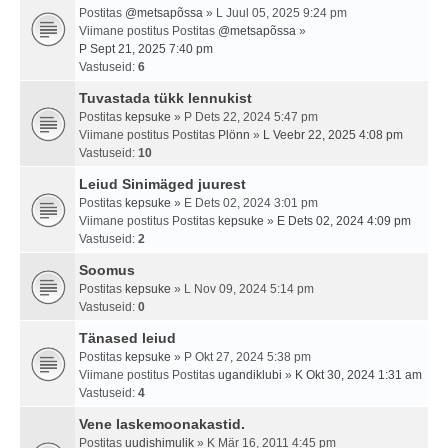
Postitas
@metsapõssa
» L Juul 05, 2025 9:24 pm
Viimane postitus Postitas
@metsapõssa
»
P Sept 21, 2025 7:40 pm
Vastuseid:
6
Tuvastada tükk lennukist
Postitas
kepsuke
» P Dets 22, 2024 5:47 pm
Viimane postitus Postitas
Plönn
»
L Veebr 22, 2025 4:08 pm
Vastuseid:
10
Leiud Sinimäged juurest
Postitas
kepsuke
» E Dets 02, 2024 3:01 pm
Viimane postitus Postitas
kepsuke
»
E Dets 02, 2024 4:09 pm
Vastuseid:
2
Soomus
Postitas
kepsuke
» L Nov 09, 2024 5:14 pm
Vastuseid:
0
Tänased leiud
Postitas
kepsuke
» P Okt 27, 2024 5:38 pm
Viimane postitus Postitas
ugandiklubi
»
K Okt 30, 2024 1:31 am
Vastuseid:
4
Vene laskemoonakastid.
Postitas
uudishimulik
» K Mär 16, 2011 4:45 pm