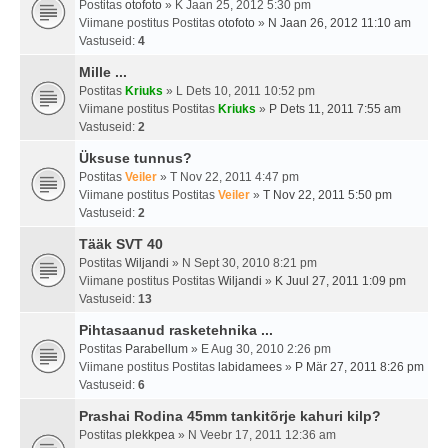
Postitas
otofoto
» K Jaan 25, 2012 5:30 pm
Viimane postitus Postitas
otofoto
»
N Jaan 26, 2012 11:10 am
Vastuseid:
4
Mille ...
Postitas
Kriuks
» L Dets 10, 2011 10:52 pm
Viimane postitus Postitas
Kriuks
»
P Dets 11, 2011 7:55 am
Vastuseid:
2
Üksuse tunnus?
Postitas
Veiler
» T Nov 22, 2011 4:47 pm
Viimane postitus Postitas
Veiler
»
T Nov 22, 2011 5:50 pm
Vastuseid:
2
Tääk SVT 40
Postitas
Wiljandi
» N Sept 30, 2010 8:21 pm
Viimane postitus Postitas
Wiljandi
»
K Juul 27, 2011 1:09 pm
Vastuseid:
13
Pihtasaanud rasketehnika ...
Postitas
Parabellum
» E Aug 30, 2010 2:26 pm
Viimane postitus Postitas
labidamees
»
P Mär 27, 2011 8:26 pm
Vastuseid:
6
Prashai Rodina 45mm tankitõrje kahuri kilp?
Postitas
plekkpea
» N Veebr 17, 2011 12:36 am