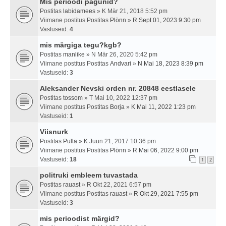
Mis perioodi pagunid?
Postitas
labidamees
» K Mär 21, 2018 5:52 pm
Viimane postitus Postitas
Plönn
»
R Sept 01, 2023 9:30 pm
Vastuseid:
4
mis märgiga tegu?kgb?
Postitas
manlike
» N Mär 26, 2020 5:42 pm
Viimane postitus Postitas
Andvari
»
N Mai 18, 2023 8:39 pm
Vastuseid:
3
Aleksander Nevski orden nr. 20848 eestlasele
Postitas
tossom
» T Mai 10, 2022 12:37 pm
Viimane postitus Postitas
Borja
»
K Mai 11, 2022 1:23 pm
Vastuseid:
1
Viisnurk
Postitas
Pulla
» K Juun 21, 2017 10:36 pm
Viimane postitus Postitas
Plönn
»
R Mai 06, 2022 9:00 pm
Vastuseid:
18
1
2
politruki embleem tuvastada
Postitas
rauast
» R Okt 22, 2021 6:57 pm
Viimane postitus Postitas
rauast
»
R Okt 29, 2021 7:55 pm
Vastuseid:
3
mis perioodist märgid?