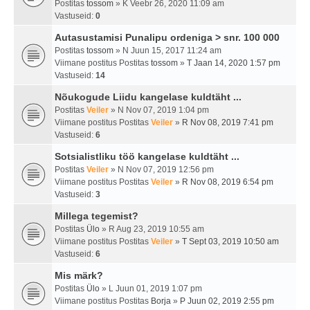
Postitas
tossom
» K Veebr 26, 2020 11:09 am
Vastuseid:
0
Autasustamisi Punalipu ordeniga > snr. 100 000
Postitas
tossom
» N Juun 15, 2017 11:24 am
Viimane postitus Postitas
tossom
»
T Jaan 14, 2020 1:57 pm
Vastuseid:
14
Nõukogude Liidu kangelase kuldtäht ...
Postitas
Veiler
» N Nov 07, 2019 1:04 pm
Viimane postitus Postitas
Veiler
»
R Nov 08, 2019 7:41 pm
Vastuseid:
6
Sotsialistliku töö kangelase kuldtäht ...
Postitas
Veiler
» N Nov 07, 2019 12:56 pm
Viimane postitus Postitas
Veiler
»
R Nov 08, 2019 6:54 pm
Vastuseid:
3
Millega tegemist?
Postitas
Ülo
» R Aug 23, 2019 10:55 am
Viimane postitus Postitas
Veiler
»
T Sept 03, 2019 10:50 am
Vastuseid:
6
Mis märk?
Postitas
Ülo
» L Juun 01, 2019 1:07 pm
Viimane postitus Postitas
Borja
»
P Juun 02, 2019 2:55 pm