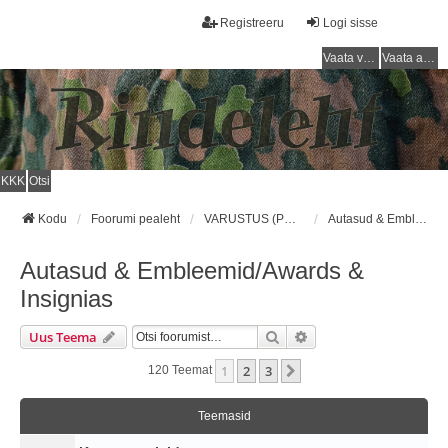
Registreeru
Logi sisse
Vaata vastamata teemasi
Vaata aktiivseid teemasid
KKK
Otsi
Kodu
Foorumi pealeht
VARUSTUS (PUNAARMEE) / EQUIPMENT (RED ARMY)
Autasud & Embleemid/Awards & Insignias
Autasud & Embleemid/Awards &
Insignias
Otsi
Täiendatud Otsing
Uus Teema
1
2
3
Järgmine
120 Teemat
Teemasid