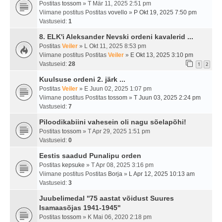
Postitas
tossom
» T Mär 11, 2025 2:51 pm
Viimane postitus Postitas
vovello
»
P Okt 19, 2025 7:50 pm
Vastuseid:
1
8. ELK'i Aleksander Nevski ordeni kavalerid ...
Postitas
Veiler
» L Okt 11, 2025 8:53 pm
Viimane postitus Postitas
Veiler
»
E Okt 13, 2025 3:10 pm
Vastuseid:
28
1
2
Kuulsuse ordeni 2. järk ...
Postitas
Veiler
» E Juun 02, 2025 1:07 pm
Viimane postitus Postitas
tossom
»
T Juun 03, 2025 2:24 pm
Vastuseid:
7
Piloodikabiini vahesein oli nagu sõelapõhi!
Postitas
tossom
» T Apr 29, 2025 1:51 pm
Vastuseid:
0
Eestis saadud Punalipu orden
Postitas
kepsuke
» T Apr 08, 2025 3:16 pm
Viimane postitus Postitas
Borja
»
L Apr 12, 2025 10:13 am
Vastuseid:
3
Juubelimedal ''75 aastat võidust Suures
Isamaasõjas 1941-1945''
Postitas
tossom
» K Mai 06, 2020 2:18 pm