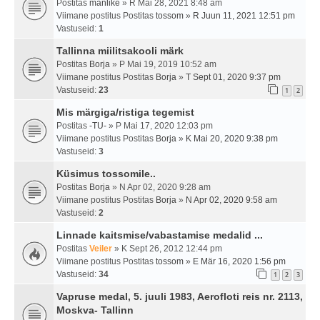
Postitas
manlike
» R Mai 28, 2021 8:48 am
Viimane postitus Postitas
tossom
»
R Juun 11, 2021 12:51 pm
Vastuseid:
1
Tallinna miilitsakooli märk
Postitas
Borja
» P Mai 19, 2019 10:52 am
Viimane postitus Postitas
Borja
»
T Sept 01, 2020 9:37 pm
Vastuseid:
23
1
2
Mis märgiga/ristiga tegemist
Postitas
-TU-
» P Mai 17, 2020 12:03 pm
Viimane postitus Postitas
Borja
»
K Mai 20, 2020 9:38 pm
Vastuseid:
3
Küsimus tossomile..
Postitas
Borja
» N Apr 02, 2020 9:28 am
Viimane postitus Postitas
Borja
»
N Apr 02, 2020 9:58 am
Vastuseid:
2
Linnade kaitsmise/vabastamise medalid ...
Postitas
Veiler
» K Sept 26, 2012 12:44 pm
Viimane postitus Postitas
tossom
»
E Mär 16, 2020 1:56 pm
Vastuseid:
34
1
2
3
Vapruse medal, 5. juuli 1983, Aerofloti reis nr. 2113,
Moskva- Tallinn