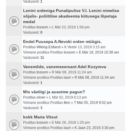
Vastuseid:
1
Lenini ordeniga Punalipulise V.I. Lenini nimelise
sõjalis- poliitilise akadeemia kiitusega lõpetaja
medal
Postitas
tossom
» L Mär 23, 2019 1:58 pm
Vastuseid:
0
Endel Puusepa A.Nevski orden müügis.
Postitas
Wiking-Estland
» K Veebr 13, 2019 3:15 am
Viimane postitus Postitas
tossom
»
E Mär 18, 2019 10:38 am
Vastuseid:
11
Vanemõde, vanemseersant Adel Kozyreva
Postitas
tossom
» R Mär 08, 2019 11:24 am
Viimane postitus Postitas
lauri
»
R Mär 08, 2019 11:34 am
Vastuseid:
1
Mis väeliigi ja auastme pagun?
Postitas
oliver
» L Mär 02, 2019 6:13 pm
Viimane postitus Postitas
Ben
»
T Mär 05, 2019 9:02 pm
Vastuseid:
3
kokk Maria Vitsut
Postitas
tossom
» E Mär 26, 2018 1:25 pm
Viimane postitus Postitas
lauri
»
K Jaan 23, 2019 3:30 pm