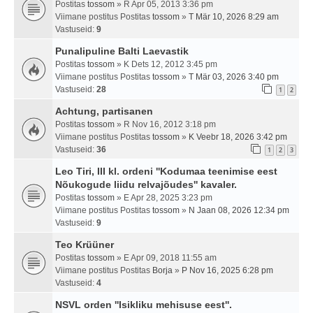
Postitas
tossom
» R Apr 05, 2013 3:36 pm
Viimane postitus Postitas
tossom
»
T Mär 10, 2026 8:29 am
Vastuseid:
9
Punalipuline Balti Laevastik
Postitas
tossom
» K Dets 12, 2012 3:45 pm
Viimane postitus Postitas
tossom
»
T Mär 03, 2026 3:40 pm
Vastuseid:
28
1
2
Achtung, partisanen
Postitas
tossom
» R Nov 16, 2012 3:18 pm
Viimane postitus Postitas
tossom
»
K Veebr 18, 2026 3:42 pm
Vastuseid:
36
1
2
3
Leo Tiri, III kl. ordeni ''Kodumaa teenimise eest
Nõukogude liidu relvajõudes'' kavaler.
Postitas
tossom
» E Apr 28, 2025 3:23 pm
Viimane postitus Postitas
tossom
»
N Jaan 08, 2026 12:34 pm
Vastuseid:
9
Teo Krüüner
Postitas
tossom
» E Apr 09, 2018 11:55 am
Viimane postitus Postitas
Borja
»
P Nov 16, 2025 6:28 pm
Vastuseid:
4
NSVL orden ''Isikliku mehisuse eest''.