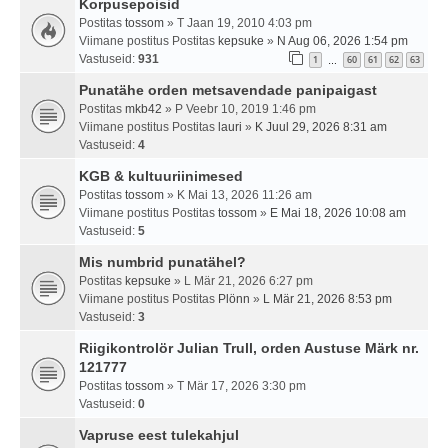
Korpusepoisid
Postitas
tossom
» T Jaan 19, 2010 4:03 pm
Viimane postitus Postitas
kepsuke
»
N Aug 06, 2026 1:54 pm
Vastuseid:
931
1
60
61
62
63
…
Punatähe orden metsavendade panipaigast
Postitas
mkb42
» P Veebr 10, 2019 1:46 pm
Viimane postitus Postitas
lauri
»
K Juul 29, 2026 8:31 am
Vastuseid:
4
KGB & kultuuriinimesed
Postitas
tossom
» K Mai 13, 2026 11:26 am
Viimane postitus Postitas
tossom
»
E Mai 18, 2026 10:08 am
Vastuseid:
5
Mis numbrid punatähel?
Postitas
kepsuke
» L Mär 21, 2026 6:27 pm
Viimane postitus Postitas
Plönn
»
L Mär 21, 2026 8:53 pm
Vastuseid:
3
Riigikontrolör Julian Trull, orden Austuse Märk nr.
121777
Postitas
tossom
» T Mär 17, 2026 3:30 pm
Vastuseid:
0
Vapruse eest tulekahjul