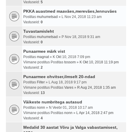
Vastuseid:
5
PKKA auastmed maaväes,mereväes,lennuväes
Postitas
muhumetsad
» L Nov 24, 2018 11:23 am
Vastuseid:
0
Tuvastamisleht
Postitas
muhumetsad
» P Nov 18, 2018 9:31 am
Vastuseid:
0
Punaarmee märk vist
Postitas
magnat
» K Okt 10, 2018 7:09 pm
Viimane postitus Postitas
tossom
»
K Okt 10, 2018 11:19 pm
Vastuseid:
2
Punaarmee ohvitser,ilmselt 20-ndad
Postitas
Filter
» L Aug 18, 2018 9:17 pm
Viimane postitus Postitas
Vares
»
R Aug 24, 2018 1:35 am
Vastuseid:
13
Väikeste numbritega autasud
Postitas
nonn
» N Veebr 01, 2018 10:17 am
Viimane postitus Postitas
nonn
»
L Apr 14, 2018 2:47 pm
Vastuseid:
4
Medalid 30 aastat Võru ja Valga vabastamisest,