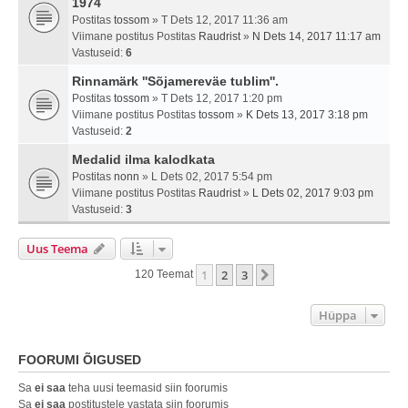
1974
Postitas
tossom
» T Dets 12, 2017 11:36 am
Viimane postitus Postitas
Raudrist
»
N Dets 14, 2017 11:17 am
Vastuseid:
6
Rinnamärk ''Sõjamereväe tublim''.
Postitas
tossom
» T Dets 12, 2017 1:20 pm
Viimane postitus Postitas
tossom
»
K Dets 13, 2017 3:18 pm
Vastuseid:
2
Medalid ilma kalodkata
Postitas
nonn
» L Dets 02, 2017 5:54 pm
Viimane postitus Postitas
Raudrist
»
L Dets 02, 2017 9:03 pm
Vastuseid:
3
Uus Teema
1
2
3
Järgmine
120 Teemat
Hüppa
FOORUMI ÕIGUSED
Sa
ei saa
teha uusi teemasid siin foorumis
Sa
ei saa
postitustele vastata siin foorumis