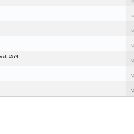
V
V
V
V
est, 1974
V
V
V