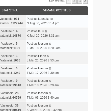
1
2
3
Järgmine
120 Teemat
STATISTIKA
VIIMANE POSTITUS
Vastuseid:
931
Postitas
kepsuke
atamisi:
1127744
N Aug 06, 2026 1:54 pm
Vastuseid:
4
Postitas
lauri
aatamisi:
14870
K Juul 29, 2026 8:31 am
Vastuseid:
5
Postitas
tossom
Vaatamisi:
1101
E Mai 18, 2026 10:08 am
Vastuseid:
3
Postitas
Plönn
Vaatamisi:
1035
L Mär 21, 2026 8:53 pm
Vastuseid:
0
Postitas
tossom
Vaatamisi:
1249
T Mär 17, 2026 3:30 pm
Vastuseid:
9
Postitas
tossom
aatamisi:
19610
T Mär 10, 2026 8:29 am
Vastuseid:
28
Postitas
tossom
aatamisi:
64759
T Mär 03, 2026 3:40 pm
Vastuseid:
36
Postitas
tossom
aatamisi:
80419
K Veebr 18, 2026 3:42 pm