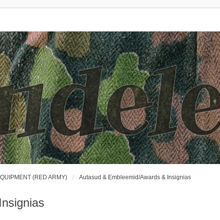
EQUIPMENT (RED ARMY)
Autasud & Embleemid/Awards & Insignias
nsignias