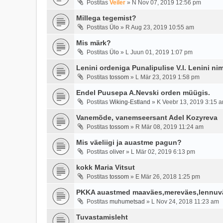
Postitas
Veiler
»
N Nov 07, 2019 12:56 pm
Millega tegemist?
Postitas
Ülo
»
R Aug 23, 2019 10:55 am
Mis märk?
Postitas
Ülo
»
L Juun 01, 2019 1:07 pm
Lenini ordeniga Punalipulise V.I. Lenini nim
Postitas
tossom
»
L Mär 23, 2019 1:58 pm
Endel Puusepa A.Nevski orden müügis.
Postitas
Wiking-Estland
»
K Veebr 13, 2019 3:15 
Vanemõde, vanemseersant Adel Kozyreva
Postitas
tossom
»
R Mär 08, 2019 11:24 am
Mis väeliigi ja auastme pagun?
Postitas
oliver
»
L Mär 02, 2019 6:13 pm
kokk Maria Vitsut
Postitas
tossom
»
E Mär 26, 2018 1:25 pm
PKKA auastmed maaväes,mereväes,lennuv
Postitas
muhumetsad
»
L Nov 24, 2018 11:23 am
Tuvastamisleht