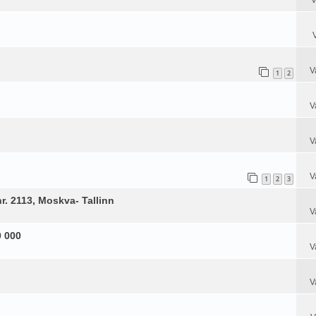
V
1
2
V
V
V
1
2
3
nr. 2113, Moskva- Tallinn
V
0 000
V
V