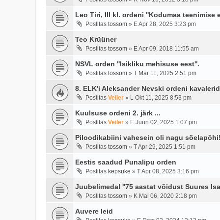
Leo Tiri, III kl. ordeni ''Kodumaa teenimise
Postitas
tossom
»
E Apr 28, 2025 3:23 pm
Teo Krüüner
Postitas
tossom
»
E Apr 09, 2018 11:55 am
NSVL orden ''Isikliku mehisuse eest''.
Postitas
tossom
»
T Mär 11, 2025 2:51 pm
8. ELK'i Aleksander Nevski ordeni kavalerid 
Postitas
Veiler
»
L Okt 11, 2025 8:53 pm
Kuulsuse ordeni 2. järk ...
Postitas
Veiler
»
E Juun 02, 2025 1:07 pm
Piloodikabiini vahesein oli nagu sõelapõhi
Postitas
tossom
»
T Apr 29, 2025 1:51 pm
Eestis saadud Punalipu orden
Postitas
kepsuke
»
T Apr 08, 2025 3:16 pm
Juubelimedal ''75 aastat võidust Suures Is
Postitas
tossom
»
K Mai 06, 2020 2:18 pm
Auvere leid