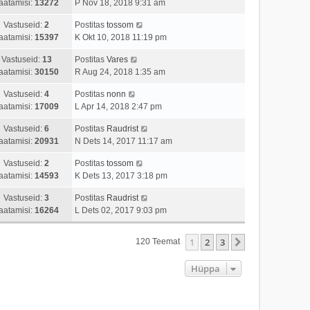
aatamisi:
13272
P Nov 18, 2018 9:31 am
Vastuseid:
2
Postitas
tossom
aatamisi:
15397
K Okt 10, 2018 11:19 pm
Vastuseid:
13
Postitas
Vares
aatamisi:
30150
R Aug 24, 2018 1:35 am
Vastuseid:
4
Postitas
nonn
aatamisi:
17009
L Apr 14, 2018 2:47 pm
Vastuseid:
6
Postitas
Raudrist
aatamisi:
20931
N Dets 14, 2017 11:17 am
Vastuseid:
2
Postitas
tossom
aatamisi:
14593
K Dets 13, 2017 3:18 pm
Vastuseid:
3
Postitas
Raudrist
aatamisi:
16264
L Dets 02, 2017 9:03 pm
1
2
3
Järgmine
120 Teemat
Hüppa