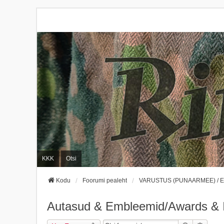
KKK
Otsi
Kodu
Foorumi pealeht
VARUSTUS (PUNAARMEE) / 
Autasud & Embleemid/Awards & I