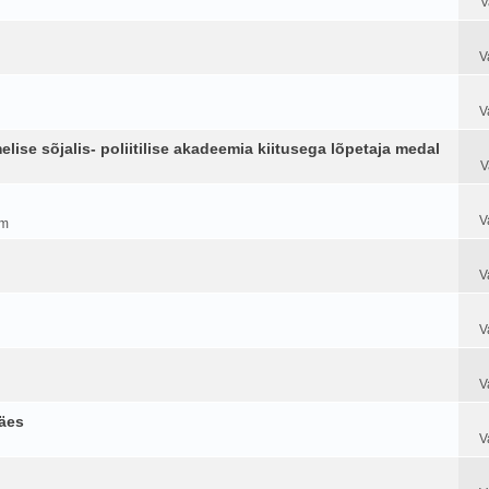
V
V
V
elise sõjalis- poliitilise akadeemia kiitusega lõpetaja medal
V
V
am
V
V
V
äes
V