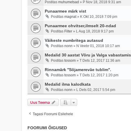
Postitas
muhumetsad
»
P Nov 18, 2018 9:31 am
Punaarmee märk vist
Postitas
magnat
»
K Okt 10, 2018 7:09 pm
Punaarmee ohvitser,ilmselt 20-ndad
Postitas
Filter
»
L Aug 18, 2018 9:17 pm
Väikeste numbritega autasud
Postitas
nonn
»
N Veebr 01, 2018 10:17 am
Medalid 30 aastat Võru ja Valga vabastamis
Postitas
tossom
»
T Dets 12, 2017 11:36 am
Rinnamärk ''Sõjamereväe tublim''.
Postitas
tossom
»
T Dets 12, 2017 1:20 pm
Medalid ilma kalodkata
Postitas
nonn
»
L Dets 02, 2017 5:54 pm
Uus Teema
Tagasi Foorumi Esilehele
FOORUMI ÕIGUSED