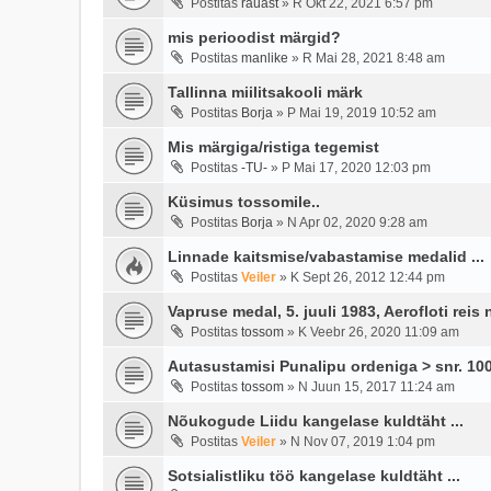
Postitas
rauast
»
R Okt 22, 2021 6:57 pm
mis perioodist märgid?
Postitas
manlike
»
R Mai 28, 2021 8:48 am
Tallinna miilitsakooli märk
Postitas
Borja
»
P Mai 19, 2019 10:52 am
Mis märgiga/ristiga tegemist
Postitas
-TU-
»
P Mai 17, 2020 12:03 pm
Küsimus tossomile..
Postitas
Borja
»
N Apr 02, 2020 9:28 am
Linnade kaitsmise/vabastamise medalid ...
Postitas
Veiler
»
K Sept 26, 2012 12:44 pm
Vapruse medal, 5. juuli 1983, Aerofloti reis 
Postitas
tossom
»
K Veebr 26, 2020 11:09 am
Autasustamisi Punalipu ordeniga > snr. 10
Postitas
tossom
»
N Juun 15, 2017 11:24 am
Nõukogude Liidu kangelase kuldtäht ...
Postitas
Veiler
»
N Nov 07, 2019 1:04 pm
Sotsialistliku töö kangelase kuldtäht ...