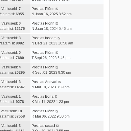
Vastuseid:
7
Postitas
Plönn
Vaatamisi:
6955
N Jaan 16, 2025 8:52 am
Vastuseid:
0
Postitas
Plönn
aatamisi:
12175
N Jaan 18, 2024 5:46 am
Vastuseid:
3
Postitas
tossom
Vaatamisi:
8082
N Dets 21, 2023 10:58 am
Vastuseid:
0
Postitas
Plönn
Vaatamisi:
7680
T Sept 26, 2023 6:46 pm
Vastuseid:
4
Postitas
Plönn
aatamisi:
20295
R Sept 01, 2023 9:30 pm
Vastuseid:
3
Postitas
Andvari
aatamisi:
14547
N Mai 18, 2023 8:39 pm
Vastuseid:
1
Postitas
Borja
Vaatamisi:
9278
K Mai 11, 2022 1:23 pm
Vastuseid:
18
Postitas
Plönn
aatamisi:
37558
R Mai 06, 2022 9:00 pm
Vastuseid:
3
Postitas
rauast
aatamisi:
11114
R Okt 29, 2021 7:55 pm