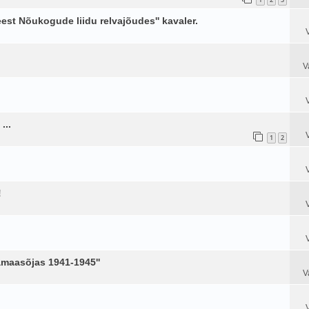
 eest Nõukogude liidu relvajõudes'' kavaler.
V
...
1
2
!
amaasõjas 1941-1945''
V