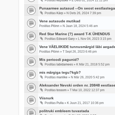
Postitas
kepsuke
»
E Dets 02, 2024 12:12 pm
Punaarmee autasud --On seost eestlasteg
Postitas
Kärp
»
N Dets 26, 2024 7:39 pm
Vene autasude mutikad
Postitas
Plönn
»
N Jaan 18, 2024 5:46 am
Red Star Marine (?) award T-K ÜHENDUS
Postitas
Edward Gary
»
L Nov 04, 2023 3:15 pm
Vene VÄELIIKIDE tunnusmärgid läbi aegad
Postitas
Plönn
»
T Sept 26, 2023 6:46 pm
Mis perioodi pagunid?
Postitas
labidamees
»
K Mär 21, 2018 5:52 pm
mis märgiga tegu?kgb?
Postitas
manlike
»
N Mär 26, 2020 5:42 pm
Aleksander Nevski orden nr. 20848 eestlase
Postitas
tossom
»
T Mai 10, 2022 12:37 pm
Viisnurk
Postitas
Pulla
»
K Juun 21, 2017 10:36 pm
politruki embleem tuvastada