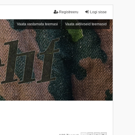
Registreeru
Logi sisse
Vaata vastamata teemasi
Vaata aktiivseid teemasid