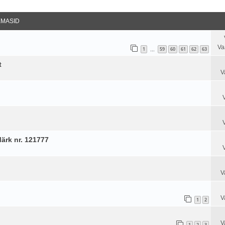
datud Otsing
EMASID
Va
1
59
60
61
62
63
…
t
V
Märk nr. 121777
V
V
1
2
V
1
2
3