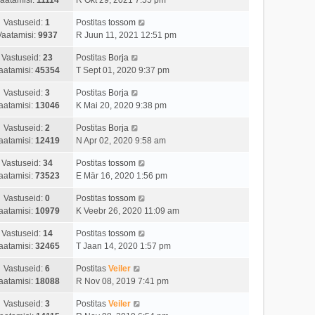
Vastuseid:
1
Postitas
tossom
Vaatamisi:
9937
R Juun 11, 2021 12:51 pm
Vastuseid:
23
Postitas
Borja
aatamisi:
45354
T Sept 01, 2020 9:37 pm
Vastuseid:
3
Postitas
Borja
aatamisi:
13046
K Mai 20, 2020 9:38 pm
Vastuseid:
2
Postitas
Borja
aatamisi:
12419
N Apr 02, 2020 9:58 am
Vastuseid:
34
Postitas
tossom
aatamisi:
73523
E Mär 16, 2020 1:56 pm
Vastuseid:
0
Postitas
tossom
aatamisi:
10979
K Veebr 26, 2020 11:09 am
Vastuseid:
14
Postitas
tossom
aatamisi:
32465
T Jaan 14, 2020 1:57 pm
Vastuseid:
6
Postitas
Veiler
aatamisi:
18088
R Nov 08, 2019 7:41 pm
Vastuseid:
3
Postitas
Veiler