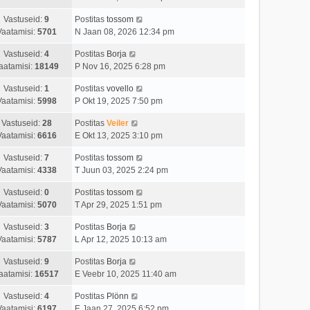
Vastuseid:
9
Postitas
tossom
Vaatamisi:
5701
N Jaan 08, 2026 12:34 pm
Vastuseid:
4
Postitas
Borja
aatamisi:
18149
P Nov 16, 2025 6:28 pm
Vastuseid:
1
Postitas
vovello
Vaatamisi:
5998
P Okt 19, 2025 7:50 pm
Vastuseid:
28
Postitas
Veiler
Vaatamisi:
6616
E Okt 13, 2025 3:10 pm
Vastuseid:
7
Postitas
tossom
Vaatamisi:
4338
T Juun 03, 2025 2:24 pm
Vastuseid:
0
Postitas
tossom
Vaatamisi:
5070
T Apr 29, 2025 1:51 pm
Vastuseid:
3
Postitas
Borja
Vaatamisi:
5787
L Apr 12, 2025 10:13 am
Vastuseid:
9
Postitas
Borja
aatamisi:
16517
E Veebr 10, 2025 11:40 am
Vastuseid:
4
Postitas
Plönn
Vaatamisi:
6197
E Jaan 27, 2025 6:52 pm