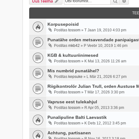
Otsi
Täien
Uus Teema
TE
Korpusepoisid
Postitas
tossom
»
T Jaan 19, 2010 4:03 pm
Punatähe orden metsavendade panipaigas
Postitas
mkb42
»
P Veebr 10, 2019 1:46 pm
KGB & kultuuriinimesed
Postitas
tossom
»
K Mai 13, 2026 11:26 am
Mis numbrid punatähel?
Postitas
kepsuke
»
L Mär 21, 2026 6:27 pm
Riigikontrolör Julian Trull, orden Austuse 
Postitas
tossom
»
T Mär 17, 2026 3:30 pm
Vapruse eest tulekahjul
Postitas
tossom
»
R Apr 05, 2013 3:36 pm
Punalipuline Balti Laevastik
Postitas
tossom
»
K Dets 12, 2012 3:45 pm
Achtung, partisanen
Postitas
tossom
»
R Nov 16, 2012 3:18 pm