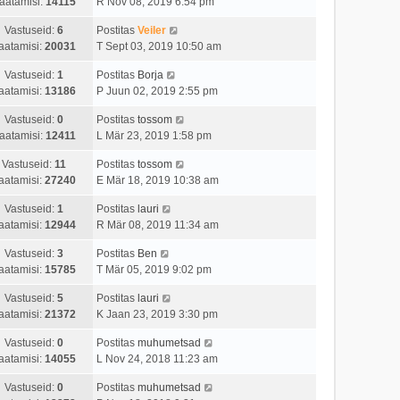
aatamisi:
14115
R Nov 08, 2019 6:54 pm
Vastuseid:
6
Postitas
Veiler
aatamisi:
20031
T Sept 03, 2019 10:50 am
Vastuseid:
1
Postitas
Borja
aatamisi:
13186
P Juun 02, 2019 2:55 pm
Vastuseid:
0
Postitas
tossom
aatamisi:
12411
L Mär 23, 2019 1:58 pm
Vastuseid:
11
Postitas
tossom
aatamisi:
27240
E Mär 18, 2019 10:38 am
Vastuseid:
1
Postitas
lauri
aatamisi:
12944
R Mär 08, 2019 11:34 am
Vastuseid:
3
Postitas
Ben
aatamisi:
15785
T Mär 05, 2019 9:02 pm
Vastuseid:
5
Postitas
lauri
aatamisi:
21372
K Jaan 23, 2019 3:30 pm
Vastuseid:
0
Postitas
muhumetsad
aatamisi:
14055
L Nov 24, 2018 11:23 am
Vastuseid:
0
Postitas
muhumetsad