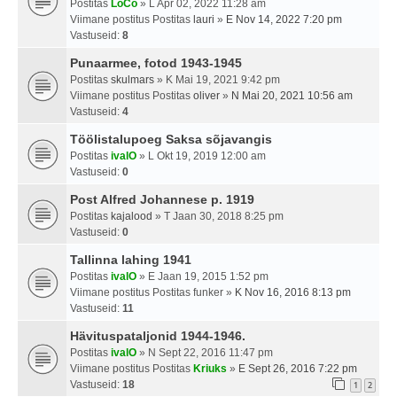
Postitas
LoCo
» L Apr 02, 2022 11:28 am
Viimane postitus Postitas
lauri
»
E Nov 14, 2022 7:20 pm
Vastuseid:
8
Punaarmee, fotod 1943-1945
Postitas
skulmars
» K Mai 19, 2021 9:42 pm
Viimane postitus Postitas
oliver
»
N Mai 20, 2021 10:56 am
Vastuseid:
4
Töölistalupoeg Saksa sõjavangis
Postitas
ivalO
» L Okt 19, 2019 12:00 am
Vastuseid:
0
Post Alfred Johannese p. 1919
Postitas
kajalood
» T Jaan 30, 2018 8:25 pm
Vastuseid:
0
Tallinna lahing 1941
Postitas
ivalO
» E Jaan 19, 2015 1:52 pm
Viimane postitus Postitas
funker
»
K Nov 16, 2016 8:13 pm
Vastuseid:
11
Hävituspataljonid 1944-1946.
Postitas
ivalO
» N Sept 22, 2016 11:47 pm
Viimane postitus Postitas
Kriuks
»
E Sept 26, 2016 7:22 pm
Vastuseid:
18
1
2