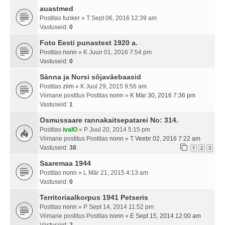
auastmed
Postitas
funker
» T Sept 06, 2016 12:39 am
Vastuseid:
0
Foto Eesti punastest 1920 a.
Postitas
nonn
» K Juun 01, 2016 7:54 pm
Vastuseid:
0
Sänna ja Nursi sõjaväebaasid
Postitas
ziim
» K Juul 29, 2015 9:56 am
Viimane postitus Postitas
nonn
»
K Mär 30, 2016 7:36 pm
Vastuseid:
1
Osmussaare rannakaitsepatarei No: 314.
Postitas
ivalO
» P Juul 20, 2014 5:15 pm
Viimane postitus Postitas
nonn
»
T Veebr 02, 2016 7:22 am
Vastuseid:
38
1
2
3
Saaremaa 1944
Postitas
nonn
» L Mär 21, 2015 4:13 am
Vastuseid:
0
Territoriaalkorpus 1941 Petseris
Postitas
nonn
» P Sept 14, 2014 11:52 pm
Viimane postitus Postitas
nonn
»
E Sept 15, 2014 12:00 am