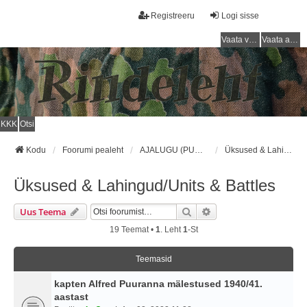
Registreeru
Logi sisse
Vaata vastamata teemasi
Vaata aktiivseid teemasid
KKK
Otsi
Kodu
Foorumi pealeht
AJALUGU (PUNAARMEE) / HISTORY (RED ARMY)
Üksused & Lahingud/Units & Battles
Üksused & Lahingud/Units & Battles
Otsi
Täiendatud Otsing
Uus Teema
19 Teemat •
1
. Leht
1
-st
Teemasid
kapten Alfred Puuranna mälestused 1940/41.
aastast