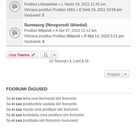
Postitas
Lõunarinne
» L Veebr 19, 2011 11:45 am
Viimane postitus Postitas
1661
»
E Dets 19, 2011 10:58 pm
Vastuseid:
5
Surmaorg (Novgorodi lähedal)
Postitas
Wiljandi
» K Apr 07, 2010 12:12 am
Viimane postitus Postitas
Wiljandi
»
R Mai 14, 2010 5:21 pm
Vastuseid:
4
Uus Teema
19 Teemat •
1
. Leht
1
-st
Hüppa
FOORUMI ÕIGUSED
Sa
ei saa
teha uusi teemasid siin foorumis
Sa
ei saa
postitustele vastata siin foorumis
Sa
ei saa
muuta oma postitusi siin foorumis
Sa
ei saa
kustutada oma postitusi siin foorumis
Sa
ei saa
postitada siin foorumis manuseid